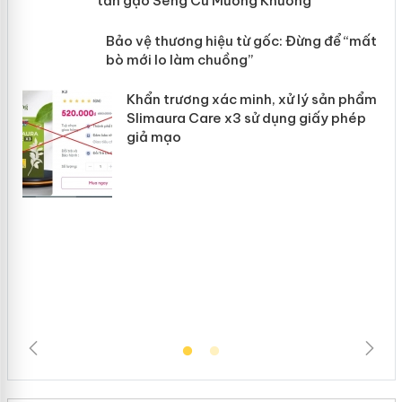
hơn 22 tấn gạo Séng Cù Mường
Khương
àng
ản
Bảo vệ thương hiệu từ gốc: Đừng để
“mất bò mới lo làm chuồng”
Khẩn trương xác minh, xử lý sản phẩm
Slimaura Care x3 sử dụng giấy phép
giả mạo