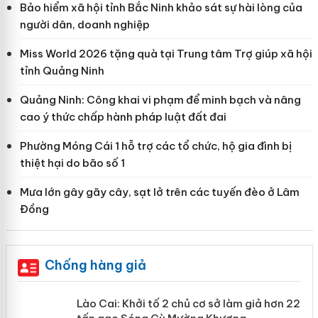
Bảo hiểm xã hội tỉnh Bắc Ninh khảo sát sự hài lòng của
người dân, doanh nghiệp
Miss World 2026 tặng quà tại Trung tâm Trợ giúp xã hội
tỉnh Quảng Ninh
Quảng Ninh: Công khai vi phạm để minh bạch và nâng
cao ý thức chấp hành pháp luật đất đai
Phường Móng Cái 1 hỗ trợ các tổ chức, hộ gia đình bị
thiệt hại do bão số 1
Mưa lớn gây gãy cây, sạt lở trên các tuyến đèo ở Lâm
Đồng
Chống hàng giả
mại
Lào Cai: Khởi tố 2 chủ cơ sở làm giả