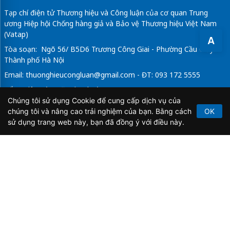
Tạp chí điện tử Thương hiệu và Công luận của cơ quan Trung
ương Hiệp hội Chống hàng giả và Bảo vệ Thương hiệu Việt Nam
(Vatap)
A
Tòa soạn: Ngõ 56/ B5D6 Trương Công Giai - Phường Cầu Giấy -
Thành phố Hà Nội
Email:
thuonghieucongluan@gmail.com
- ĐT: 093 172 5555
Tổng Biên Tập: Vũ Đức Thuận
Chúng tôi sử dụng Cookie để cung cấp dịch vụ của
Giấy phép hoạt động báo chí điện tử số 64/GP-BTTTT do Bộ
chúng tôi và nâng cao trải nghiệm của bạn. Bằng cách
OK
Thông tin và Truyền thông cấp ngày 21/2/2020.
sử dụng trang web này, bạn đã đồng ý với điều này.
Copyright © 2026
TẠP CHÍ THƯƠNG HIỆU & CÔNG
LUẬN
. All Rights Reserved.
Bản quyền thuộc Tạp chí Thương hiệu và Công luận. Cấm
sao chép dưới mọi hình thức nếu không có sự chấp thuận
bằng văn bản.