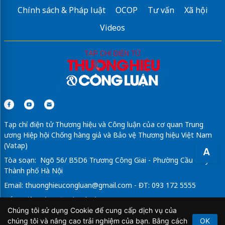
Chính sách & Pháp luật
OCOP
Tư vấn
Xã hội
Videos
Tạp chí điện tử Thương hiệu và Công luận của cơ quan Trung
ương Hiệp hội Chống hàng giả và Bảo vệ Thương hiệu Việt Nam
(Vatap)
A
Tòa soạn: Ngõ 56/ B5D6 Trương Công Giai - Phường Cầu Giấy -
Thành phố Hà Nội
Email:
thuonghieucongluan@gmail.com
- ĐT: 093 172 5555
Tổng Biên Tập: Vũ Đức Thuận
Chúng tôi sử dụng Cookie để cung cấp dịch vụ của
Giấy phép hoạt động báo chí điện tử số 64/GP-BTTTT do Bộ
chúng tôi và nâng cao trải nghiệm của bạn. Bằng cách
OK
Thông tin và Truyền thông cấp ngày 21/2/2020.