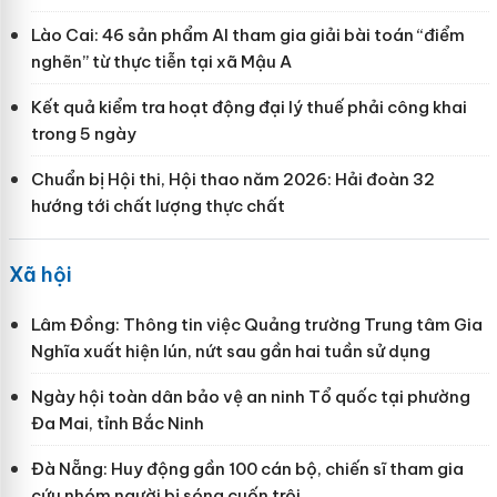
Lào Cai: 46 sản phẩm AI tham gia giải bài toán “điểm
nghẽn” từ thực tiễn tại xã Mậu A
Kết quả kiểm tra hoạt động đại lý thuế phải công khai
trong 5 ngày
Chuẩn bị Hội thi, Hội thao năm 2026: Hải đoàn 32
hướng tới chất lượng thực chất
Xã hội
Lâm Đồng: Thông tin việc Quảng trường Trung tâm Gia
Nghĩa xuất hiện lún, nứt sau gần hai tuần sử dụng
Ngày hội toàn dân bảo vệ an ninh Tổ quốc tại phường
Đa Mai, tỉnh Bắc Ninh
Đà Nẵng: Huy động gần 100 cán bộ, chiến sĩ tham gia
cứu nhóm người bị sóng cuốn trôi