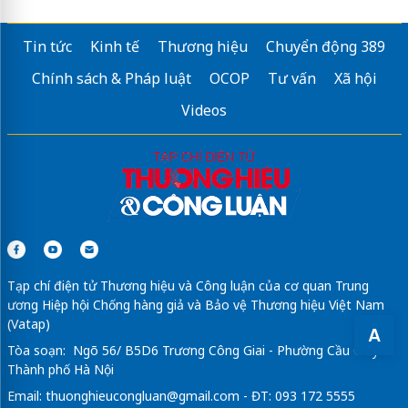
Tin tức
Kinh tế
Thương hiệu
Chuyển động 389
Chính sách & Pháp luật
OCOP
Tư vấn
Xã hội
Videos
Tạp chí điện tử Thương hiệu và Công luận của cơ quan Trung
ương Hiệp hội Chống hàng giả và Bảo vệ Thương hiệu Việt Nam
(Vatap)
A
Tòa soạn: Ngõ 56/ B5D6 Trương Công Giai - Phường Cầu Giấy -
Thành phố Hà Nội
Email:
thuonghieucongluan@gmail.com
- ĐT: 093 172 5555