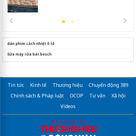
dán phim cách nhiệt ô tô
Sửa máy rửa bát bosch
Tin tức
Kinh tế
Thương hiệu
Chuyển động 389
Chính sách & Pháp luật
OCOP
Tư vấn
Xã hội
Videos