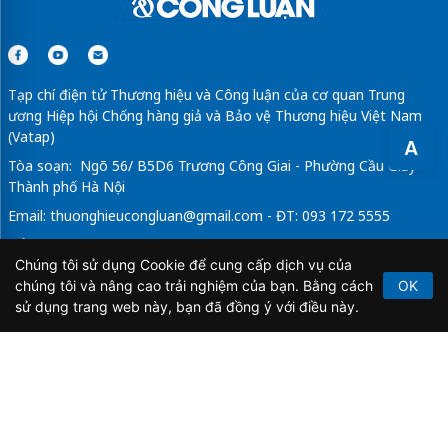
Tạp chí điện tử Thương hiệu và Công luận của cơ quan Trung
ương Hiệp hội Chống hàng giả và Bảo vệ Thương hiệu Việt Nam
(Vatap)
A
Tòa soạn: Ngõ 56/ B5D6 Trương Công Giai - Phường Cầu Giấy -
Thành phố Hà Nội
Email:
thuonghieucongluan@gmail.com
- ĐT: 093 172 5555
Tổng Biên Tập: Vũ Đức Thuận
Chúng tôi sử dụng Cookie để cung cấp dịch vụ của
Giấy phép hoạt động báo chí điện tử số 64/GP-BTTTT do Bộ
chúng tôi và nâng cao trải nghiệm của bạn. Bằng cách
OK
Thông tin và Truyền thông cấp ngày 21/2/2020.
sử dụng trang web này, bạn đã đồng ý với điều này.
Copyright © 2026
TẠP CHÍ THƯƠNG HIỆU & CÔNG
LUẬN
. All Rights Reserved.
Bản quyền thuộc Tạp chí Thương hiệu và Công luận. Cấm