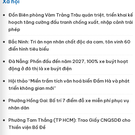
Xã hội
Đồn Biên phòng Vàm Trảng Trâu quán triệt, triển khai kế
hoạch tăng cường đấu tranh chống xuất, nhập cảnh trái
phép
Bắc Ninh: Tri ân nạn nhân chất độc da cam, tôn vinh 60
điển hình tiêu biểu
Đà Nẵng: Phấn đấu đến năm 2027, 100% xe buýt hoạt
động ở đô thị là xe buýt điện
Hội thảo “Miền trầm tích văn hoá biển Đầm Hà và phát
triển không gian mới”
Phường Hồng Gai: Bố trí 7 điểm đỗ xe miễn phí phục vụ
nhân dân
Phường Tam Thắng (TP HCM): Trao Giấy CNQSDĐ cho
Thiền viện Bồ Đề