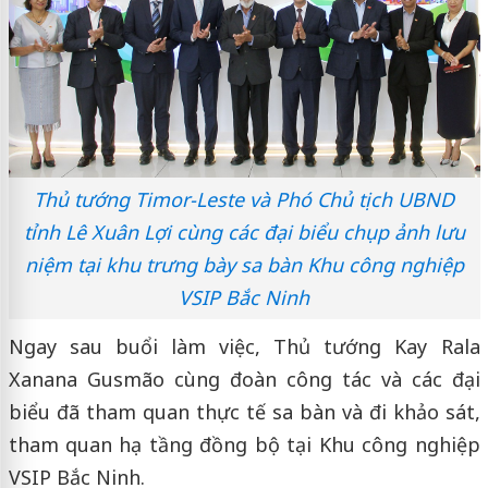
Thủ tướng Timor-Leste và Phó Chủ tịch UBND
tỉnh Lê Xuân Lợi cùng các đại biểu chụp ảnh lưu
niệm tại khu trưng bày sa bàn Khu công nghiệp
VSIP Bắc Ninh
Ngay sau buổi làm việc, Thủ tướng Kay Rala
Xanana Gusmão cùng đoàn công tác và các đại
biểu đã tham quan thực tế sa bàn và đi khảo sát,
tham quan hạ tầng đồng bộ tại Khu công nghiệp
VSIP Bắc Ninh.