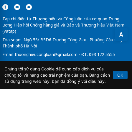
Tạp chí điện tử Thương hiệu và Công luận của cơ quan Trung
ương Hiệp hội Chống hàng giả và Bảo vệ Thương hiệu Việt Nam
(Vatap)
A
Tòa soạn: Ngõ 56/ B5D6 Trương Công Giai - Phường Cầu Giấy -
Thành phố Hà Nội
Email:
thuonghieucongluan@gmail.com
- ĐT: 093 172 5555
Tổng Biên Tập: Vũ Đức Thuận
Chúng tôi sử dụng Cookie để cung cấp dịch vụ của
Giấy phép hoạt động báo chí điện tử số 64/GP-BTTTT do Bộ
chúng tôi và nâng cao trải nghiệm của bạn. Bằng cách
OK
Thông tin và Truyền thông cấp ngày 21/2/2020.
sử dụng trang web này, bạn đã đồng ý với điều này.
Copyright © 2026
TẠP CHÍ THƯƠNG HIỆU & CÔNG
LUẬN
. All Rights Reserved.
Bản quyền thuộc Tạp chí Thương hiệu và Công luận. Cấm
sao chép dưới mọi hình thức nếu không có sự chấp thuận