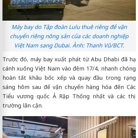
Máy bay do Tập đoàn Lulu thuê riêng để vận
chuyển riêng nông sản của các doanh nghiệp
Việt Nam sang Dubai. Ảnh: Thanh Vũ/BCT.
Trước đó, máy bay xuất phát từ Abu Dhabi đã hạ
cánh xuống Việt Nam vào đêm 17/4, nhanh chóng
hoàn tất khâu bốc xếp và quay đầu trong rạng
sáng hôm sau để vận chuyển hàng hóa đến Các
Tiểu vương quốc Ả Rập Thống nhất và các thị
trường lân cận.