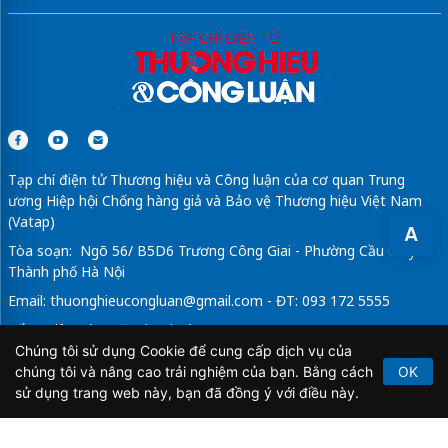
Tạp chí điện tử Thương hiệu và Công luận của cơ quan Trung
ương Hiệp hội Chống hàng giả và Bảo vệ Thương hiệu Việt Nam
(Vatap)
A
Tòa soạn: Ngõ 56/ B5D6 Trương Công Giai - Phường Cầu Giấy -
Thành phố Hà Nội
Email:
thuonghieucongluan@gmail.com
- ĐT: 093 172 5555
Tổng Biên Tập: Vũ Đức Thuận
Chúng tôi sử dụng Cookie để cung cấp dịch vụ của
Giấy phép hoạt động báo chí điện tử số 64/GP-BTTTT do Bộ
chúng tôi và nâng cao trải nghiệm của bạn. Bằng cách
OK
Thông tin và Truyền thông cấp ngày 21/2/2020.
sử dụng trang web này, bạn đã đồng ý với điều này.