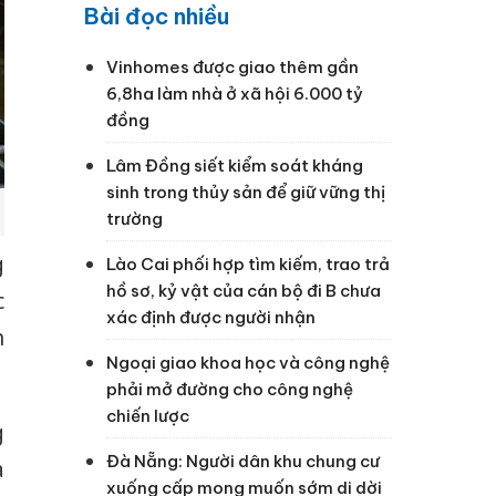
Bài đọc nhiều
Vinhomes được giao thêm gần
6,8ha làm nhà ở xã hội 6.000 tỷ
đồng
Lâm Đồng siết kiểm soát kháng
sinh trong thủy sản để giữ vững thị
trường
g
Lào Cai phối hợp tìm kiếm, trao trả
hồ sơ, kỷ vật của cán bộ đi B chưa
c
xác định được người nhận
n
Ngoại giao khoa học và công nghệ
phải mở đường cho công nghệ
chiến lược
g
Đà Nẵng: Người dân khu chung cư
à
xuống cấp mong muốn sớm di dời