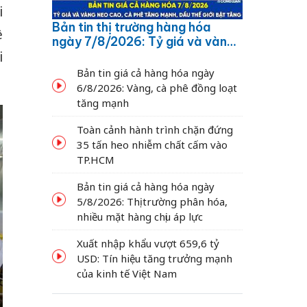
i
Bản tin thị trường hàng hóa
ề
ngày 7/8/2026: Tỷ giá và vàng
neo cao, cà phê tăng mạnh,
i
dầu thế giới bật tăng
Bản tin giá cả hàng hóa ngày
6/8/2026: Vàng, cà phê đồng loạt
tăng mạnh
Toàn cảnh hành trình chặn đứng
35 tấn heo nhiễm chất cấm vào
TP.HCM
Bản tin giá cả hàng hóa ngày
5/8/2026: Thị trường phân hóa,
nhiều mặt hàng chịu áp lực
Xuất nhập khẩu vượt 659,6 tỷ
USD: Tín hiệu tăng trưởng mạnh
của kinh tế Việt Nam