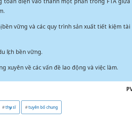
g toàn diện vào thành một phần trong FTA giữa
m.
ị bền vững và các quy trình sản xuất tiết kiệm tài
u lịch bền vững.
ng xuyên về các vấn đề lao động và việc làm.
P
thụy sĩ
tuyên bố chung