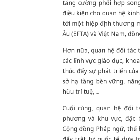
tăng cường phối hợp song
điều kiện cho quan hệ kinh
tới một hiệp định thương m
Âu (EFTA) và Việt Nam, đồn
Hơn nữa, quan hệ đối tác 
các lĩnh vực giáo dục, kho
thúc đẩy sự phát triển của
sở hạ tầng bền vững, năng
hữu trí tuệ,....
Cuối cùng, quan hệ đối 
phương và khu vực, đặc 
Cộng đồng Pháp ngữ, thể hi
đẩy trật tự quốc tế dựa t