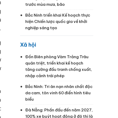
n
trước mùa mưa, bão
g
Bắc Ninh triển khai Kế hoạch thực
u
hiện Chiến lược quốc gia về khởi
.
nghiệp sáng tạo
g
Xã hội
g
Đồn Biên phòng Vàm Trảng Trâu
ơ
quán triệt, triển khai kế hoạch
ở
tăng cường đấu tranh chống xuất,
nhập cảnh trái phép
Bắc Ninh: Tri ân nạn nhân chất độc
a
da cam, tôn vinh 60 điển hình tiêu
à
biểu
c
Đà Nẵng: Phấn đấu đến năm 2027,
à
100% xe buýt hoạt động ở đô thị là