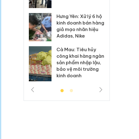
 sào giả
bá
Hưng Yên: Xử lý 6 hộ
óa: Tìm bị
Th
kinh doanh bán hàng
g vụ án buôn
hạ
giả mạo nhãn hiệu
h sữa
bá
Adidas, Nike
 giả
Mo
Cà Mau: Tiêu hủy
g: Đối tượng
An
công khai hàng ngàn
 đường dây
ch
sản phẩm nhập lậu,
 giả tại Phú
bá
bảo vệ môi trường
 đầu thú
Qu
kinh doanh