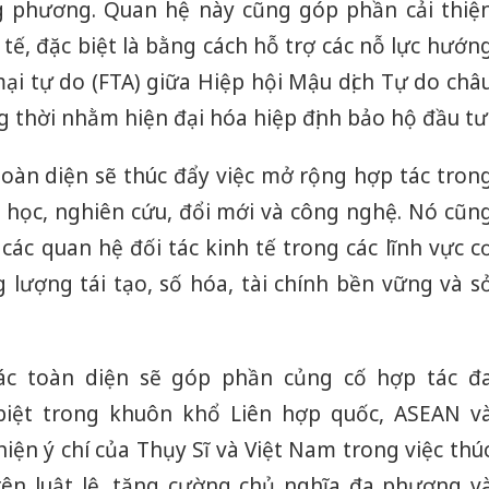
 phương. Quan hệ này cũng góp phần cải thiệ
 tế, đặc biệt là bằng cách hỗ trợ các nỗ lực hướn
ại tự do (FTA) giữa Hiệp hội Mậu dịch Tự do châ
g thời nhằm hiện đại hóa hiệp định bảo hộ đầu tư
toàn diện sẽ thúc đẩy việc mở rộng hợp tác tron
a học, nghiên cứu, đổi mới và công nghệ. Nó cũn
 các quan hệ đối tác kinh tế trong các lĩnh vực c
 lượng tái tạo, số hóa, tài chính bền vững và s
tác toàn diện sẽ góp phần củng cố hợp tác đ
biệt trong khuôn khổ Liên hợp quốc, ASEAN v
ện ý chí của Thụy Sĩ và Việt Nam trong việc thú
rên luật lệ, tăng cường chủ nghĩa đa phương v