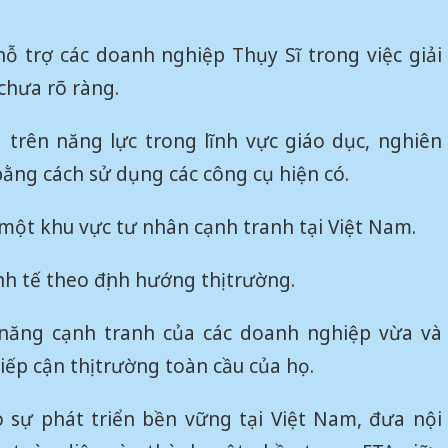
bán yến
ỗ trợ các doanh nghiệp Thụy Sĩ trong việc giải
Thanh H
hại tron
chưa rõ ràng.
bán bìn
Moyuum
trên năng lực trong lĩnh vực giáo dục, nghiên
An Gian
bằng cách sử dụng các công cụ hiện có.
chủ mưu
bán hàng
một khu vực tư nhân cạnh tranh tại Việt Nam.
Quốc ra
nh tế theo định hướng thị trường.
năng cạnh tranh của các doanh nghiệp vừa và
ếp cận thị trường toàn cầu của họ.
 sự phát triển bền vững tại Việt Nam, đưa nội