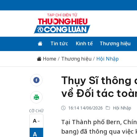
Tin tức
Kinh tế
Thương hiệu
Home
Thương hiệu
Hội Nhập
Thụy Sĩ thông 
về Đối tác toà
16:14 14/06/2026
Hội Nhập
CỠ CHỮ
A
Tại Thành phố Bern, Chính
−
Cỡ chữ nhỏ
bang) đã thông qua việc 
A