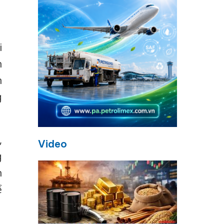
i
h
n
g
,
Video
g
n
ể