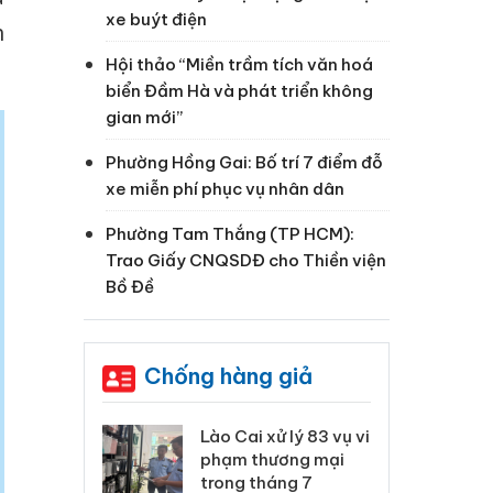
xe buýt điện
h
Hội thảo “Miền trầm tích văn hoá
biển Đầm Hà và phát triển không
gian mới”
Phường Hồng Gai: Bố trí 7 điểm đỗ
xe miễn phí phục vụ nhân dân
Phường Tam Thắng (TP HCM):
Trao Giấy CNQSDĐ cho Thiền viện
Bồ Đề
Chống hàng giả
 Thanh Hóa
Lào Cai xử lý 83 vụ vi
Cô
ại trong vụ
phạm thương mại
tìm
xuất, buôn
trong tháng 7
án