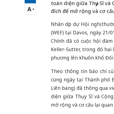
Cỡ chữ vừa
toàn diện giữa Thụy Sĩ và
A
+
đích để mở rộng và cơ cấ
Cỡ chữ lớn
Nhân dịp dự Hội nghị thườ
(WEF) tại Davos, ngày 21
Chính đã có cuộc hội đàm
Keller-Sutter, trong đó ha
phương lên khuôn khổ Đối 
Theo thông tin báo chí c
cùng ngày tại Thành phố B
Liên bang) đã thông qua vi
diện giữa Thụy Sĩ và Cộng
mở rộng và cơ cấu lại quan