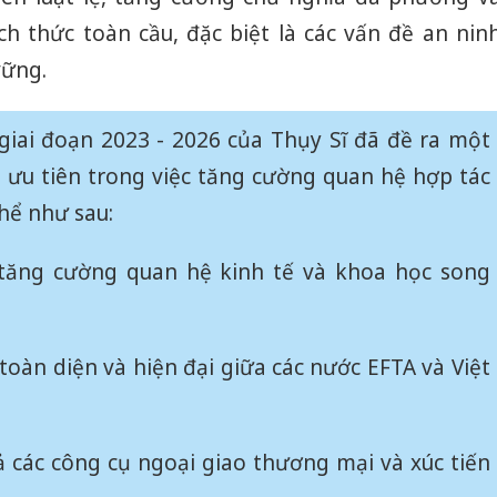
ch thức toàn cầu, đặc biệt là các vấn đề an nin
vững.
iai đoạn 2023 - 2026 của Thụy Sĩ đã đề ra một
 ưu tiên trong việc tăng cường quan hệ hợp tác
thể như sau:
 tăng cường quan hệ kinh tế và khoa học song
toàn diện và hiện đại giữa các nước EFTA và Việt
Công an
cả các công cụ ngoại giao thương mại và xúc tiến
tìm bị h
án sản 