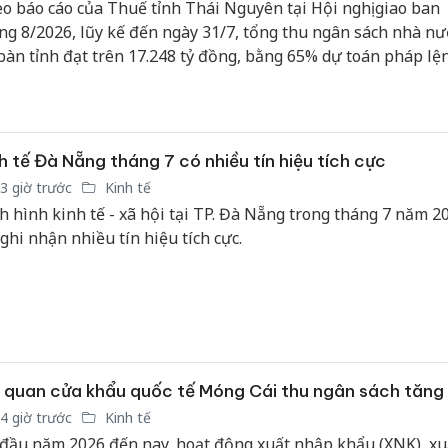
o báo cáo của Thuế tỉnh Thái Nguyên tại Hội nghị giao ban
ng 8/2026, lũy kế đến ngày 31/7, tổng thu ngân sách nhà nư
 bàn tỉnh đạt trên 17.248 tỷ đồng, bằng 65% dự toán pháp lệ
n phấn đấu UBND tỉnh giao.
h tế Đà Nẵng tháng 7 có nhiều tín hiệu tích cực
3 giờ trước
Kinh tế
h hình kinh tế - xã hội tại TP. Đà Nẵng trong tháng 7 năm 2
 ghi nhận nhiều tín hiệu tích cực.
 quan cửa khẩu quốc tế Móng Cái thu ngân sách tăn
4 giờ trước
Kinh tế
đầu năm 2026 đến nay, hoạt động xuất nhập khẩu (XNK), x