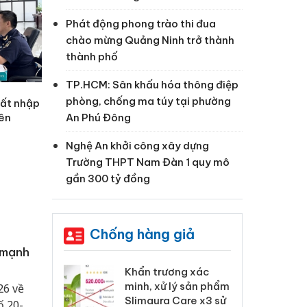
Phát động phong trào thi đua
chào mừng Quảng Ninh trở thành
thành phố
TP.HCM: Sân khấu hóa thông điệp
phòng, chống ma túy tại phường
uất nhập
An Phú Đông
rên
Nghệ An khởi công xây dựng
Trường THPT Nam Đàn 1 quy mô
gần 300 tỷ đồng
Chống hàng giả
 mạnh
 Tiêu hủy
Khẩn trương xác
Cà
ai hàng ngàn
minh, xử lý sản phẩm
cô
26 về
m nhập lậu,
Slimaura Care x3 sử
sả
ố 20-