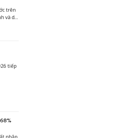
ớc trên
nh và dự
026 tiếp
g 68%
uất nhập