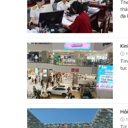
The
thá
địa
toá
Kin
1
Tìn
tục
Hải
1
Từ 