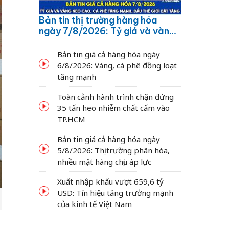
Bản tin thị trường hàng hóa
ngày 7/8/2026: Tỷ giá và vàng
neo cao, cà phê tăng mạnh,
dầu thế giới bật tăng
Bản tin giá cả hàng hóa ngày
6/8/2026: Vàng, cà phê đồng loạt
tăng mạnh
Toàn cảnh hành trình chặn đứng
35 tấn heo nhiễm chất cấm vào
TP.HCM
Bản tin giá cả hàng hóa ngày
5/8/2026: Thị trường phân hóa,
nhiều mặt hàng chịu áp lực
Xuất nhập khẩu vượt 659,6 tỷ
USD: Tín hiệu tăng trưởng mạnh
của kinh tế Việt Nam