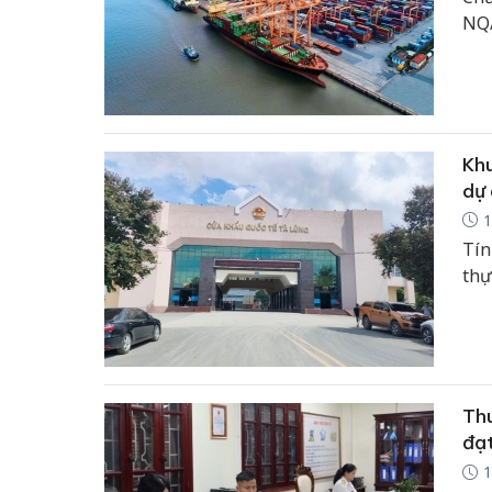
NQ/
ươn
quố
Khu
dự 
1
Tín
thự
Thu
đạt
1