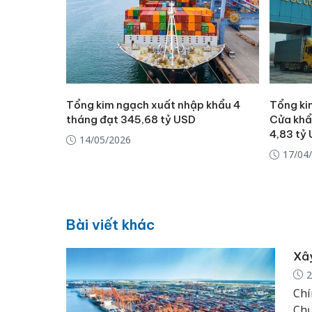
Tổng kim ngạch xuất nhập khẩu 4
Tổng ki
tháng đạt 345,68 tỷ USD
Cửa khẩ
4,83 tỷ
14/05/2026
17/04
Bài viết khác
Xây
2
Chí
Chư