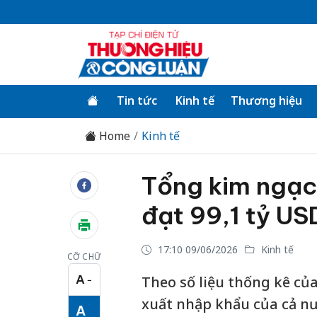
Tin tức
Kinh tế
Thương hiệu
Home
Kinh tế
Tổng kim ngạc
đạt 99,1 tỷ US
17:10 09/06/2026
Kinh tế
CỠ CHỮ
A
Theo số liệu thống kê của
−
Cỡ chữ nhỏ
xuất nhập khẩu của cả nư
A