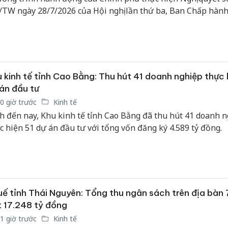
bảo vệ 
TW ngày 28/7/2026 của Hội nghị lần thứ ba, Ban Chấp hàn
kinh do
g Đảng khóa XIV về xây dựng và phát triển Việt Nam trở th
c gia biển mạnh (Chương trình).
Công an
tìm bị h
án sản 
bán yến
 kinh tế tỉnh Cao Bằng: Thu hút 41 doanh nghiệp thực 
án đầu tư
Thanh H
0 giờ trước
Kinh tế
hại tron
h đến nay, Khu kinh tế tỉnh Cao Bằng đã thu hút 41 doanh 
bán bìn
Moyuum
c hiện 51 dự án đầu tư với tổng vốn đăng ký 4.589 tỷ đồng.
ế tỉnh Thái Nguyên: Tổng thu ngân sách trên địa bàn 
 17.248 tỷ đồng
1 giờ trước
Kinh tế