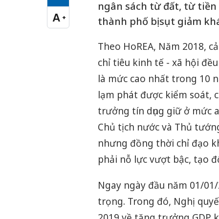
Cỡ chữ vừa
ngân sách từ đất, từ tiền
A
+
thành phố bị sụt giảm kh
Cỡ chữ lớn
Theo HoREA, Năm 2018, cả n
chỉ tiêu kinh tế - xã hội đ
là mức cao nhất trong 10 
lạm phát được kiểm soát, ch
trưởng tín dụng giữ ở mức 
Chủ tịch nước và Thủ tướn
nhưng đồng thời chỉ đạo 
phải nỗ lực vượt bậc, tạo 
Ngay ngày đầu năm 01/01/
trọng. Trong đó, Nghị quy
2019 về tăng trưởng GDP k