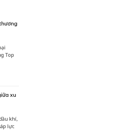
 thương
oại
ng Top
giữa xu
dầu khí,
áp lực