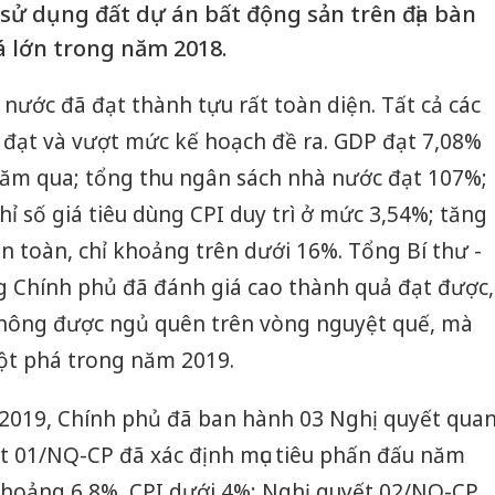
 sử dụng đất dự án bất động sản trên địa bàn
á lớn trong năm 2018.
ước đã đạt thành tựu rất toàn diện. Tất cả các
ều đạt và vượt mức kế hoạch đề ra. GDP đạt 7,08%
năm qua; tổng thu ngân sách nhà nước đạt 107%;
ỉ số giá tiêu dùng CPI duy trì ở mức 3,54%; tăng
an toàn, chỉ khoảng trên dưới 16%. Tổng Bí thư -
g Chính phủ đã đánh giá cao thành quả đạt được,
không được ngủ quên trên vòng nguyệt quế, mà
đột phá trong năm 2019.
2019, Chính phủ đã ban hành 03 Nghị quyết qua
ết 01/NQ-CP đã xác định mục tiêu phấn đấu năm
hoảng 6,8%, CPI dưới 4%; Nghị quyết 02/NQ-CP