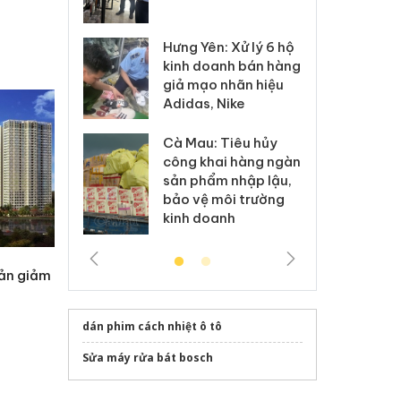
 sào giả
bá
Hưng Yên: Xử lý 6 hộ
óa: Tìm bị
Th
kinh doanh bán hàng
g vụ án buôn
hạ
giả mạo nhãn hiệu
h sữa
bá
Adidas, Nike
 giả
Mo
Cà Mau: Tiêu hủy
g: Đối tượng
An
công khai hàng ngàn
 đường dây
ch
sản phẩm nhập lậu,
 giả tại Phú
bá
bảo vệ môi trường
 đầu thú
Qu
kinh doanh
sản giảm
dán phim cách nhiệt ô tô
Sửa máy rửa bát bosch