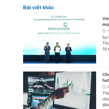
Bài viết khác
Vie
mại
1
Sự 
Thư
10 
Chứ
hư
5
Thị
côn
điề