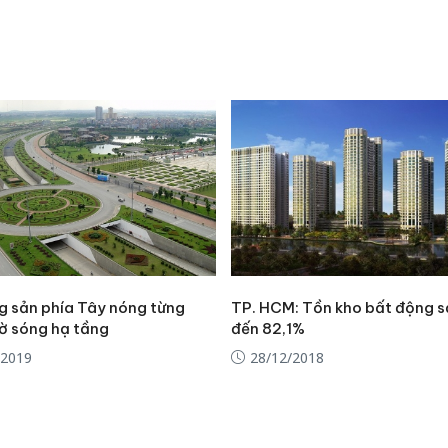
bán yến
Thanh H
hại tron
bán bìn
Moyuum
An Gian
chủ mưu
bán hàng
Quốc ra
g sản phía Tây nóng từng
TP. HCM: Tồn kho bất động 
ờ sóng hạ tầng
đến 82,1%
/2019
28/12/2018