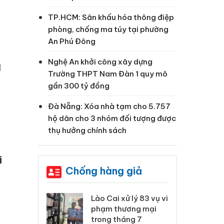
TP.HCM: Sân khấu hóa thông điệp
phòng, chống ma túy tại phường
An Phú Đông
Nghệ An khởi công xây dựng
M
Trường THPT Nam Đàn 1 quy mô
gần 300 tỷ đồng
Đà Nẵng: Xóa nhà tạm cho 5.757
hộ dân cho 3 nhóm đối tượng được
thụ hưởng chính sách
i
Chống hàng giả
 Thanh Hóa
Lào Cai xử lý 83 vụ vi
Cô
ại trong vụ
phạm thương mại
tìm
xuất, buôn
trong tháng 7
án