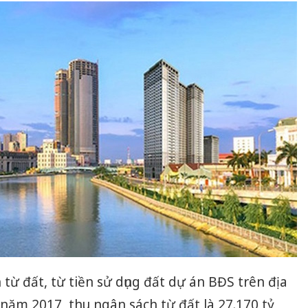
từ đất, từ tiền sử dụng đất dự án BĐS trên địa
năm 2017, thu ngân sách từ đất là 27.170 tỷ