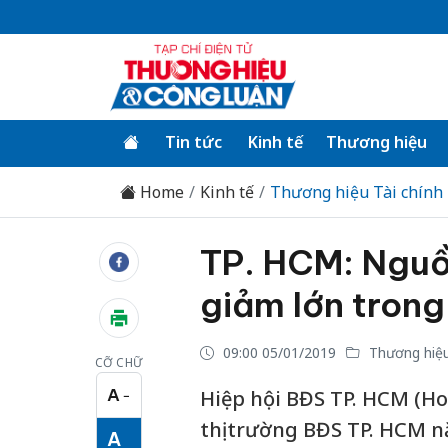
Tin tức
Kinh tế
Thương hiệu
Home
Kinh tế
Thương hiệu Tài chính
TP. HCM: Nguồn
giảm lớn tron
09:00 05/01/2019
Thương hiệu
CỠ CHỮ
A
Hiệp hội BĐS TP. HCM (Ho
−
Cỡ chữ nhỏ
thị trường BĐS TP. HCM n
A