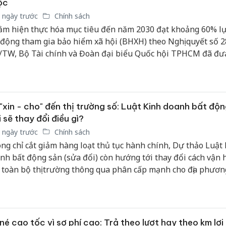
ộc
 ngày trước
Chính sách
m hiện thực hóa mục tiêu đến năm 2030 đạt khoảng 60% l
 động tham gia bảo hiểm xã hội (BHXH) theo Nghị quyết số 2
TW, Bộ Tài chính và Đoàn đại biểu Quốc hội TPHCM đã đưa
t bổ sung 3 nhóm đối tượng mới vào diện tham gia BHXH b
ng dự thảo Luật sửa đổi, bổ sung một số điều của Luật BHX
2024/QH15.
"xin - cho" đến thị trường số: Luật Kinh doanh bất độ
 sẽ thay đổi điều gì?
 ngày trước
Chính sách
ng chỉ cắt giảm hàng loạt thủ tục hành chính, Dự thảo Luật
nh bất động sản (sửa đổi) còn hướng tới thay đổi cách vận
 toàn bộ thị trường thông qua phân cấp mạnh cho địa phươn
 giao dịch điện tử, xây dựng cơ sở dữ liệu số và tăng cường 
m. Nếu được Quốc hội thông qua, đây được kỳ vọng sẽ là bư
h lớn nhằm khơi thông nguồn lực, nâng cao tính minh bạch 
g lực mới cho thị trường bất động sản Việt Nam.
né cao tốc vì sợ phí cao: Trả theo lượt hay theo km lợi