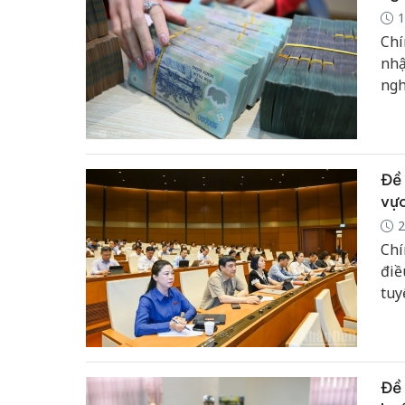
1
Chí
nhậ
ngh
Đề 
vực
2
Chí
điề
tuy
Đề 