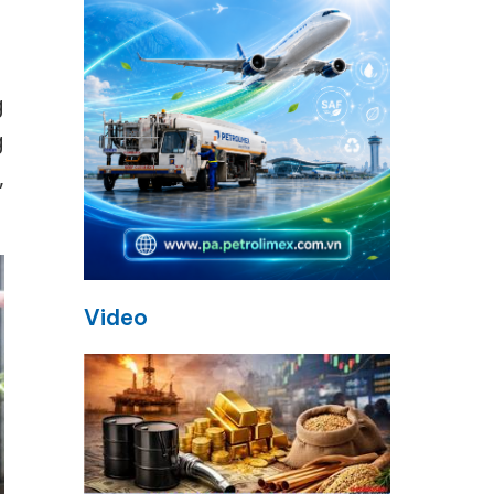
g
g
g
,
Video