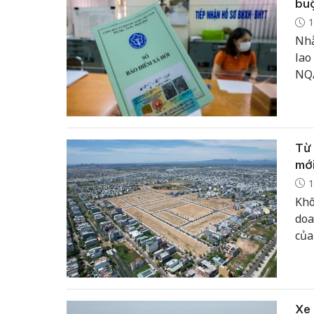
bu
1
Nhằ
lao
NQ/
xuấ
tro
41/
Từ 
mới
1
Khô
doa
của
đẩy
kiể
các
độn
Xe 