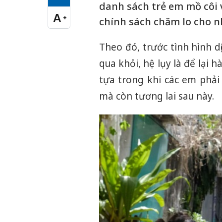
Cỡ chữ vừa
danh sách trẻ em mồ côi
A
+
chính sách chăm lo cho 
Cỡ chữ lớn
Theo đó, trước tình hình 
qua khỏi, hệ lụy là để lại
tựa trong khi các em phả
mà còn tương lai sau này.