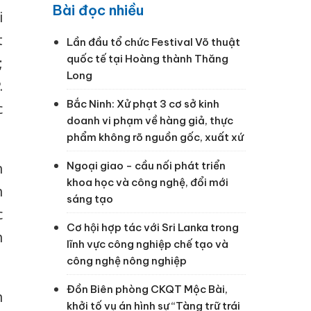
Bài đọc nhiều
i
t
Lần đầu tổ chức Festival Võ thuật
quốc tế tại Hoàng thành Thăng
;
Long
.
Bắc Ninh: Xử phạt 3 cơ sở kinh
c
doanh vi phạm về hàng giả, thực
phẩm không rõ nguồn gốc, xuất xứ
Ngoại giao - cầu nối phát triển
h
khoa học và công nghệ, đổi mới
h
sáng tạo
c
Cơ hội hợp tác với Sri Lanka trong
h
lĩnh vực công nghiệp chế tạo và
công nghệ nông nghiệp
Đồn Biên phòng CKQT Mộc Bài,
n
khởi tố vụ án hình sự “Tàng trữ trái