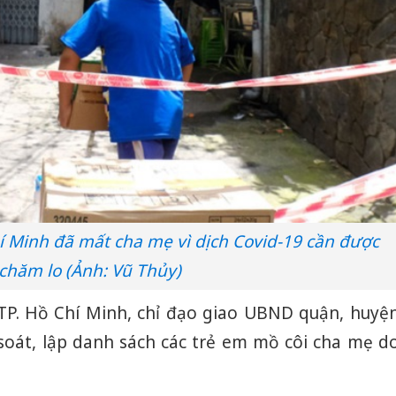
í Minh đã mất cha mẹ vì dịch Covid-19 cần được
chăm lo (Ảnh: Vũ Thủy)
 TP. Hồ Chí Minh, chỉ đạo giao UBND quận, huyệ
 soát, lập danh sách các trẻ em mồ côi cha mẹ d