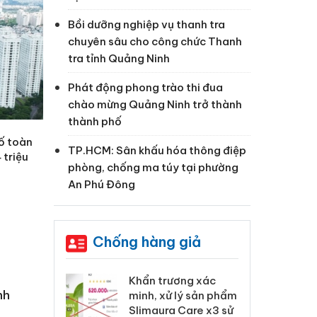
Bồi dưỡng nghiệp vụ thanh tra
chuyên sâu cho công chức Thanh
tra tỉnh Quảng Ninh
Phát động phong trào thi đua
chào mừng Quảng Ninh trở thành
thành phố
ố toàn
TP.HCM: Sân khấu hóa thông điệp
 triệu
phòng, chống ma túy tại phường
An Phú Đông
Chống hàng giả
 Tiêu hủy
Khẩn trương xác
Cà
nh
ai hàng ngàn
minh, xử lý sản phẩm
cô
m nhập lậu,
Slimaura Care x3 sử
sả