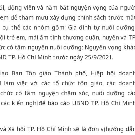
ỏi, động viên và nắm bắt nguyện vọng của ngườ
 em để tham mưu xây dựng chính sách trước mắ
, cụ thể các nhóm gồm: Gia đình tự nuôi dưỡng
ội trẻ em, mái ấm tình thương quận, huyện và TP
hức có tâm nguyện nuôi dưỡng; Nguyện vọng khá
D TP. Hồ Chí Minh trước ngày 25/9/2021.
iao Ban Tôn giáo Thành phố, Hiệp hội doan
 làm việc với các tổ chức tôn giáo, các doan
 chức có tâm nguyện chăm sóc, nuôi dưỡng cá
 các kiến nghị để báo cáo UBND TP. Hồ Chí Min
à Xã hội TP. Hồ Chí Minh sẽ là đơn vị hướng dẫ