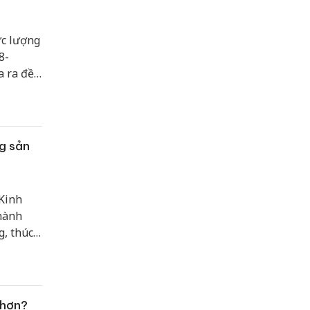
ực lượng
8-
 ra đề
ắt buộc
H số
ng sản
 Kinh
 hành
g, thúc
hậu
ớc cải
và tạo
 hơn?