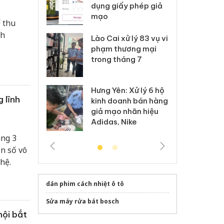
môi trường
dụng giấy phép giả
bả
anh
mạo
ki
 thu
nh
 Thanh Hóa
Lào Cai xử lý 83 vụ vi
Cô
ại trong vụ
phạm thương mại
tìm
xuất, buôn
trong tháng 7
án
 sào giả
bá
Hưng Yên: Xử lý 6 hộ
óa: Tìm bị
Th
 lĩnh
kinh doanh bán hàng
g vụ án buôn
hạ
giả mạo nhãn hiệu
h sữa
bá
Adidas, Nike
 giả
Mo
ung 3
ần số vô
hệ.
dán phim cách nhiệt ô tô
Sửa máy rửa bát bosch
hội bắt