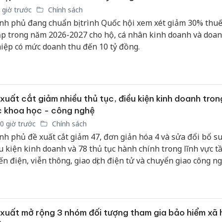
bảo vệ 
 giờ trước
Chính sách
kinh do
nh phủ đang chuẩn bị trình Quốc hội xem xét giảm 30% thuế
p trong năm 2026-2027 cho hộ, cá nhân kinh doanh và doa
Công an
iệp có mức doanh thu đến 10 tỷ đồng.
tìm bị h
án sản 
bán yến
Thanh H
xuất cắt giảm nhiều thủ tục, điều kiện kinh doanh trong
hại tron
 khoa học - công nghệ
bán bìn
Moyuum
0 giờ trước
Chính sách
nh phủ đề xuất cắt giảm 47, đơn giản hóa 4 và sửa đổi bổ s
u kiện kinh doanh và 78 thủ tục hành chính trong lĩnh vực t
ến điện, viễn thông, giao dịch điện tử và chuyển giao công ng
xuất mở rộng 3 nhóm đối tượng tham gia bảo hiểm xã 