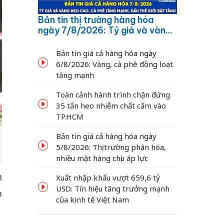
Bản tin thị trường hàng hóa
ngày 7/8/2026: Tỷ giá và vàng
neo cao, cà phê tăng mạnh,
dầu thế giới bật tăng
Bản tin giá cả hàng hóa ngày
6/8/2026: Vàng, cà phê đồng loạt
tăng mạnh
Toàn cảnh hành trình chặn đứng
35 tấn heo nhiễm chất cấm vào
TP.HCM
Bản tin giá cả hàng hóa ngày
5/8/2026: Thị trường phân hóa,
nhiều mặt hàng chịu áp lực
n
Xuất nhập khẩu vượt 659,6 tỷ
USD: Tín hiệu tăng trưởng mạnh
o
của kinh tế Việt Nam