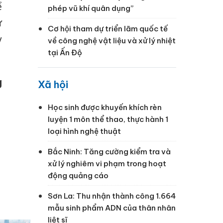
ể
phép vũ khí quân dụng”
ừ
Cơ hội tham dự triển lãm quốc tế
y
về công nghệ vật liệu và xử lý nhiệt
tại Ấn Độ
g
Xã hội
Học sinh được khuyến khích rèn
luyện 1 môn thể thao, thực hành 1
loại hình nghệ thuật
Bắc Ninh: Tăng cường kiểm tra và
xử lý nghiêm vi phạm trong hoạt
động quảng cáo
Sơn La: Thu nhận thành công 1.664
mẫu sinh phẩm ADN của thân nhân
liệt sĩ