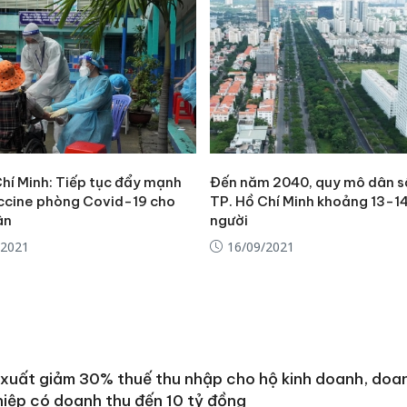
Chí Minh: Tiếp tục đẩy mạnh
Đến năm 2040, quy mô dân s
ccine phòng Covid-19 cho
TP. Hồ Chí Minh khoảng 13-14
ân
người
/2021
16/09/2021
Cà Mau:
xuất giảm 30% thuế thu nhập cho hộ kinh doanh, doa
công kh
sản phẩ
iệp có doanh thu đến 10 tỷ đồng