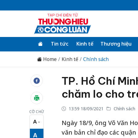
Tin tức
Kinh tế
Thương hiệu
Home
Kinh tế
Chính sách
TP. Hồ Chí Min
chăm lo cho tr
13:59 18/09/2021
Chính sách
CỠ CHỮ
A
Ngày 18/9, ông Võ Văn Ho
−
Cỡ chữ nhỏ
văn bản chỉ đạo các quận 
A