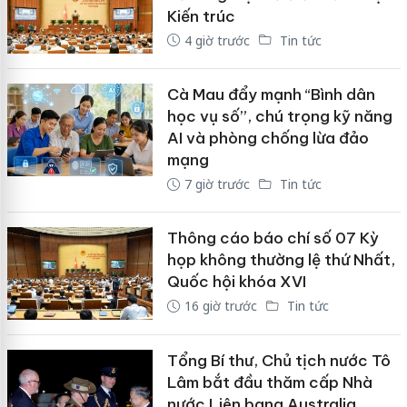
Kiến trúc
4 giờ trước
Tin tức
Cà Mau đẩy mạnh “Bình dân
học vụ số”, chú trọng kỹ năng
AI và phòng chống lừa đảo
mạng
7 giờ trước
Tin tức
Thông cáo báo chí số 07 Kỳ
họp không thường lệ thứ Nhất,
Quốc hội khóa XVI
16 giờ trước
Tin tức
Tổng Bí thư, Chủ tịch nước Tô
Lâm bắt đầu thăm cấp Nhà
nước Liên bang Australia