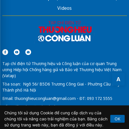
Videos
Tạp chí điện tử Thương hiệu và Công luận của cơ quan Trung
ương Hiệp hội Chống hàng giả và Bảo vệ Thương hiệu Việt Nam
(Vatap)
A
Tòa soạn: Ngõ 56/ B5D6 Trương Công Giai - Phường Cầu Giấy -
Thành phố Hà Nội
Email:
thuonghieucongluan@gmail.com
- ĐT: 093 172 5555
Tổng Biên Tập: Vũ Đức Thuận
Chúng tôi sử dụng Cookie để cung cấp dịch vụ của
Giấy phép hoạt động báo chí điện tử số 64/GP-BTTTT do Bộ
chúng tôi và nâng cao trải nghiệm của bạn. Bằng cách
OK
Thông tin và Truyền thông cấp ngày 21/2/2020.
sử dụng trang web này, bạn đã đồng ý với điều này.