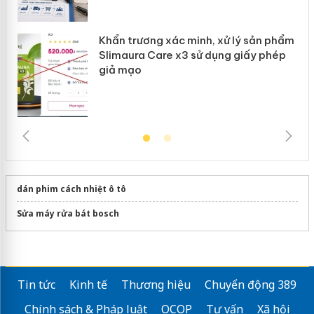
hẩm
ép
dán phim cách nhiệt ô tô
Sửa máy rửa bát bosch
Tin tức
Kinh tế
Thương hiệu
Chuyển động 389
Chính sách & Pháp luật
OCOP
Tư vấn
Xã hội