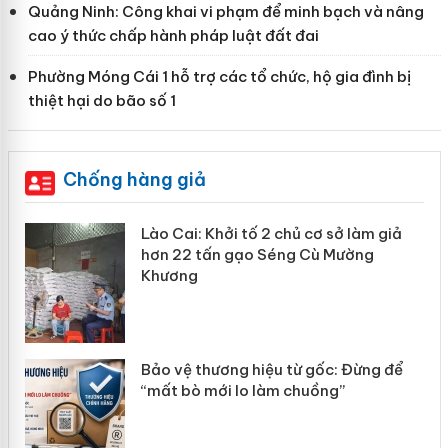
Quảng Ninh: Công khai vi phạm để minh bạch và nâng
cao ý thức chấp hành pháp luật đất đai
Phường Móng Cái 1 hỗ trợ các tổ chức, hộ gia đình bị
thiệt hại do bão số 1
Chống hàng giả
ả
Lào Cai xử lý 83 vụ vi phạm thương mại
trong tháng 7
Hưng Yên: Xử lý 6 hộ kinh doanh bán hàng
giả mạo nhãn hiệu Adidas, Nike
Cà Mau: Tiêu hủy công khai hàng ngàn sản
ể
phẩm nhập lậu, bảo vệ môi trường kinh
doanh