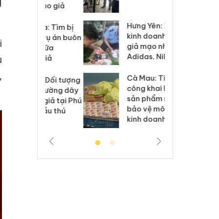
g
 sào giả
bá
Hưng Yên: Xử lý 6 hộ
óa: Tìm bị
Th
kinh doanh bán hàng
g vụ án buôn
hạ
i
giả mạo nhãn hiệu
h sữa
bá
Adidas, Nike
u
 giả
Mo
,
Cà Mau: Tiêu hủy
g: Đối tượng
An
công khai hàng ngàn
 đường dây
ch
sản phẩm nhập lậu,
 giả tại Phú
bá
bảo vệ môi trường
 đầu thú
Qu
kinh doanh