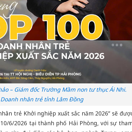
ảo – Giám đốc Trường Mầm non tư thục Ái Nhi.
 Doanh nhân trẻ tỉnh Lâm Đồng
nhân trẻ Khởi nghiệp xuất sắc năm 2026” sẽ đượ
Công an
y 10/6/2026 tại thành phố Hải Phòng, với sự tha
tìm bị h
án sản 