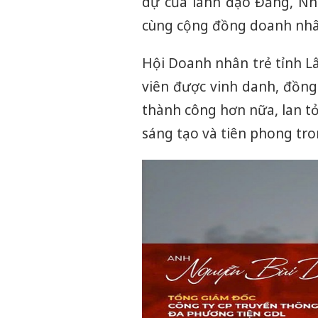
dự của lãnh đạo Đảng, Nh
cùng cộng đồng doanh nhân 
Hội Doanh nhân trẻ tỉnh L
viên được vinh danh, đồng t
thành công hơn nữa, lan t
sáng tạo và tiên phong tro