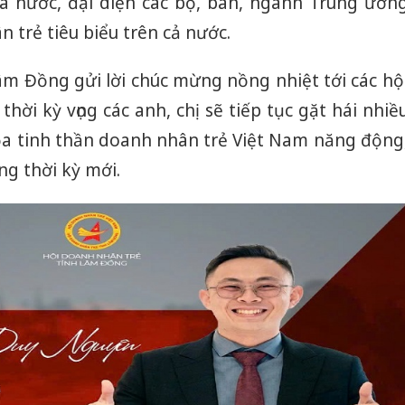
à nước, đại diện các bộ, ban, ngành Trung ươn
bán yến
trẻ tiêu biểu trên cả nước.
Thanh H
hại tron
âm Đồng gửi lời chúc mừng nồng nhiệt tới các hộ
bán bìn
hời kỳ vọng các anh, chị sẽ tiếp tục gặt hái nhiề
Moyuum
ỏa tinh thần doanh nhân trẻ Việt Nam năng động
An Gian
ng thời kỳ mới.
chủ mưu
bán hàng
Quốc ra