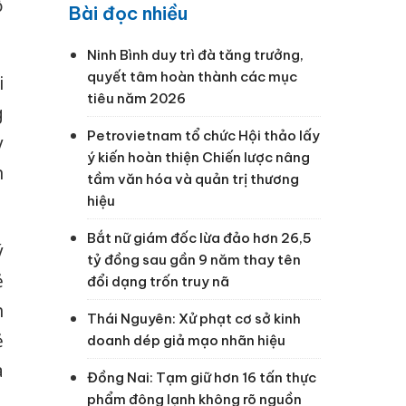
ổ
Bài đọc nhiều
Ninh Bình duy trì đà tăng trưởng,
quyết tâm hoàn thành các mục
i
tiêu năm 2026
g
Petrovietnam tổ chức Hội thảo lấy
y
ý kiến hoàn thiện Chiến lược nâng
n
tầm văn hóa và quản trị thương
hiệu
Bắt nữ giám đốc lừa đảo hơn 26,5
ý
tỷ đồng sau gần 9 năm thay tên
ẻ
đổi dạng trốn truy nã
h
Thái Nguyên: Xử phạt cơ sở kinh
ẻ
doanh dép giả mạo nhãn hiệu
a
Đồng Nai: Tạm giữ hơn 16 tấn thực
phẩm đông lạnh không rõ nguồn