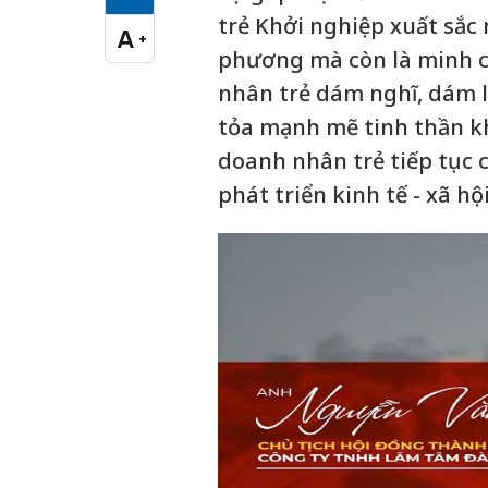
Cỡ chữ vừa
trẻ Khởi nghiệp xuất sắc 
A
+
Cỡ chữ lớn
phương mà còn là minh c
nhân trẻ dám nghĩ, dám 
tỏa mạnh mẽ tinh thần k
doanh nhân trẻ tiếp tục 
phát triển kinh tế - xã hộ