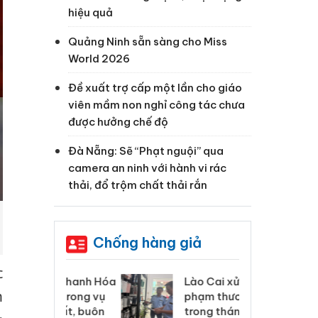
hiệu quả
Quảng Ninh sẵn sàng cho Miss
World 2026
Đề xuất trợ cấp một lần cho giáo
viên mầm non nghỉ công tác chưa
được hưởng chế độ
Đà Nẵng: Sẽ “Phạt nguội” qua
camera an ninh với hành vi rác
thải, đổ trộm chất thải rắn
Chống hàng giả
c
 Thanh Hóa
Lào Cai xử lý 83 vụ vi
Cô
m
ại trong vụ
phạm thương mại
tìm
xuất, buôn
trong tháng 7
án