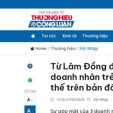
Tin tức
Kinh tế
Thương hiệu
Home
Thương hiệu
Hội Nhập
Từ Lâm Đồng đ
doanh nhân trẻ
thế trên bản đ
CỠ CHỮ
A
13:50 07/06/2026
Hội Nhập
−
Cỡ chữ nhỏ
A
Sự góp mặt của 3 doanh 