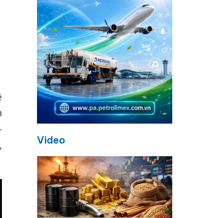
ệ
n
–
Video
,