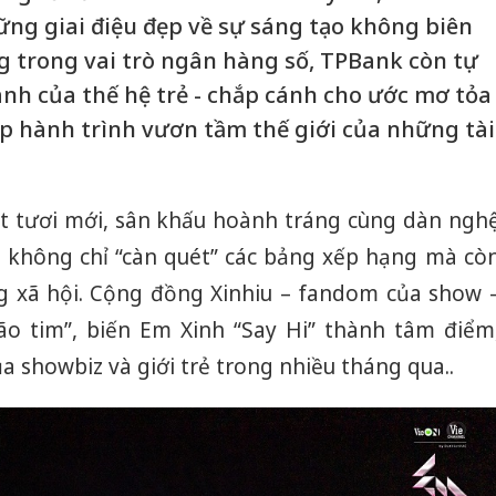
ng giai điệu đẹp về sự sáng tạo không biên
ng trong vai trò ngân hàng số, TPBank còn tự
nh của thế hệ trẻ - chắp cánh cho ước mơ tỏa
ếp hành trình vươn tầm thế giới của những tài
at tươi mới, sân khấu hoành tráng cùng dàn ngh
nh không chỉ “càn quét” các bảng xếp hạng mà cò
ạng xã hội. Cộng đồng Xinhiu – fandom của show 
ão tim”, biến Em Xinh “Say Hi” thành tâm điểm
 showbiz và giới trẻ trong nhiều tháng qua..