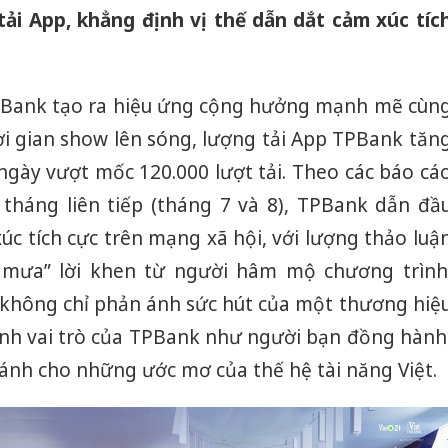
 tải App, khẳng định vị thế dẫn dắt cảm xúc tíc
TPBank tạo ra hiệu ứng cộng hưởng mạnh mẽ cùn
ời gian show lên sóng, lượng tải App TPBank tăn
ngày vượt mốc 120.000 lượt tải. Theo các báo cá
i tháng liên tiếp (tháng 7 và 8), TPBank dẫn đầ
úc tích cực trên mạng xã hội, với lượng thảo luậ
 mưa” lời khen từ người hâm mộ chương trình
 không chỉ phản ánh sức hút của một thương hiệ
ịnh vai trò của TPBank như người bạn đồng hành
ánh cho những ước mơ của thế hệ tài năng Việt.