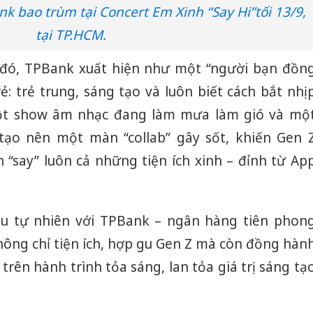
k bao trùm tại Concert Em Xinh “Say Hi”tối 13/9,
tại TP.HCM.
đó, TPBank xuất hiện như một “người bạn đồn
rẻ: trẻ trung, sáng tạo và luôn biết cách bắt nhị
một show âm nhạc đang làm mưa làm gió và mộ
tạo nên một màn “collab” gây sốt, khiến Gen 
 “say” luôn cả những tiện ích xinh – đỉnh từ Ap
ệu tự nhiên với TPBank – ngân hàng tiên phon
hông chỉ tiện ích, hợp gu Gen Z mà còn đồng hàn
rên hành trình tỏa sáng, lan tỏa giá trị sáng tạ