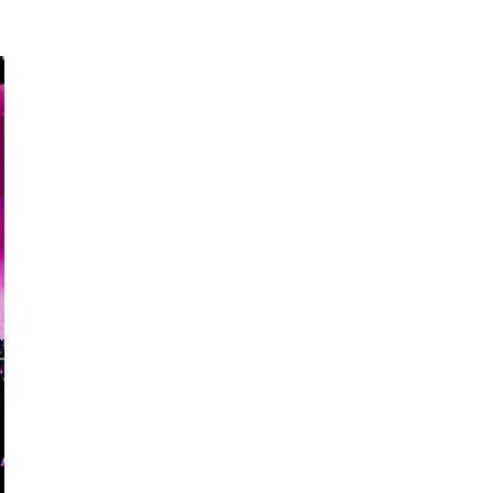
Sun World Fansipan Legend
Phòng khám
trị nám
uy tín
Sửa máy rửa bát bosch
Học viện
thẩm mỹ eva xinh
uy tín
tổ chức trung thu trọn gói hồ chí minh