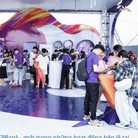
Công an
tìm bị h
án sản 
bán yến
TPBank - một trong những hoạt động bên lề tại