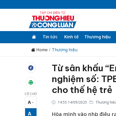
Tin tức
Kinh tế
Thương hiệu
Home
Thương hiệu
Từ sân khấu “E
nghiệm số: TPB
cho thế hệ trẻ
CỠ CHỮ
A
14:55 14/09/2025
Thương hiệ
−
Cỡ chữ nhỏ
A
Hòa mình vào nhịp điệu r