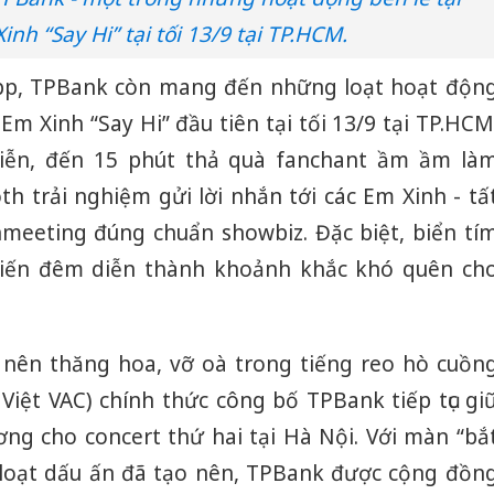
Thanh H
inh “Say Hi” tại tối 13/9 tại TP.HCM.
hại tron
bán bìn
Moyuum
pp, TPBank còn mang đến những loạt hoạt độn
 Em Xinh “Say Hi” đầu tiên tại tối 13/9 tại TP.HCM
An Gian
chủ mưu
diễn, đến 15 phút thả quà fanchant ầm ầm là
bán hàng
th trải nghiệm gửi lời nhắn tới các Em Xinh - tấ
Quốc ra
meeting đúng chuẩn showbiz. Đặc biệt, biển tí
biến đêm diễn thành khoảnh khắc khó quên ch
 nên thăng hoa, vỡ oà trong tiếng reo hò cuồn
 Việt VAC) chính thức công bố TPBank tiếp tục gi
ơng cho concert thứ hai tại Hà Nội. Với màn “bắ
 loạt dấu ấn đã tạo nên, TPBank được cộng đồn