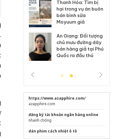
Hưng Yên: Xử lý 6 hộ
óa: Tìm bị
Th
kinh doanh bán hàng
g vụ án buôn
hạ
giả mạo nhãn hiệu
h sữa
bá
Adidas, Nike
 giả
Mo
g
.
Cà Mau: Tiêu hủy
g: Đối tượng
An
công khai hàng ngàn
 đường dây
ch
m
sản phẩm nhập lậu,
 giả tại Phú
bá
t
bảo vệ môi trường
 đầu thú
Qu
kinh doanh
m
o
https://www.azapphire.com/
g
azapphire.com
ữ
đăng ký tài khoản ngân hàng online
nhanh chóng
t
dán phim cách nhiệt ô tô
g