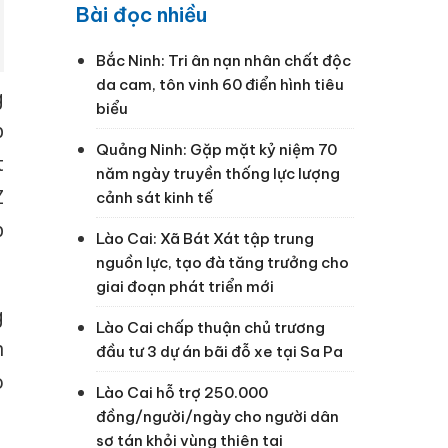
Bài đọc nhiều
Bắc Ninh: Tri ân nạn nhân chất độc
da cam, tôn vinh 60 điển hình tiêu
g
biểu
p
Quảng Ninh: Gặp mặt kỷ niệm 70
t
năm ngày truyền thống lực lượng
Z
cảnh sát kinh tế
p
Lào Cai: Xã Bát Xát tập trung
nguồn lực, tạo đà tăng trưởng cho
giai đoạn phát triển mới
g
Lào Cai chấp thuận chủ trương
h
đầu tư 3 dự án bãi đỗ xe tại Sa Pa
o
Lào Cai hỗ trợ 250.000
đồng/người/ngày cho người dân
sơ tán khỏi vùng thiên tai