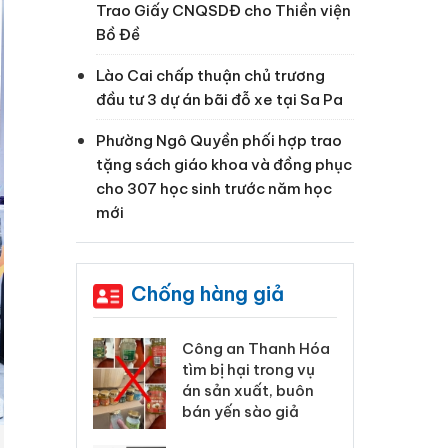
Trao Giấy CNQSDĐ cho Thiền viện
Bồ Đề
Lào Cai chấp thuận chủ trương
đầu tư 3 dự án bãi đỗ xe tại Sa Pa
Phường Ngô Quyền phối hợp trao
tặng sách giáo khoa và đồng phục
cho 307 học sinh trước năm học
mới
Chống hàng giả
 Thanh Hóa
Lào Cai xử lý 83 vụ vi
Cô
ại trong vụ
phạm thương mại
tìm
xuất, buôn
trong tháng 7
án
 sào giả
bá