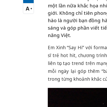
Cỡ chữ vừa
một lần nữa khắc họa nhữ
A
+
Cỡ chữ lớn
giới. Không chỉ tiên pho
hào là người bạn đồng hà
sáng và góp phần viết ti
năng Việt.
Em Xinh “Say Hi” với form
sĩ trẻ hot hit, chương trì
liên tục tạo trend trên m
mỗi ngày lại góp thêm “b
trong từng khoảnh khắc của