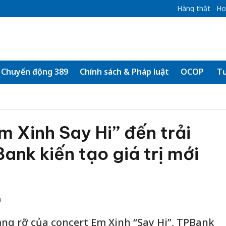
Hàng thật
Ho
Chuyển động 389
Chính sách & Pháp luật
OCOP
Tư
m Xinh Say Hi” đến trải
ank kiến tạo giá trị mới
u
ạng rỡ của concert Em Xinh “Say Hi”, TPBank