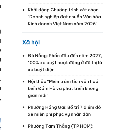
h
Khởi động Chương trình xét chọn
"Doanh nghiệp đạt chuẩn Văn hóa
Kinh doanh Việt Nam năm 2026"
g
g
Xã hội
o
Đà Nẵng: Phấn đấu đến năm 2027,
u
100% xe buýt hoạt động ở đô thị là
n
xe buýt điện
.
Hội thảo “Miền trầm tích văn hoá
u
biển Đầm Hà và phát triển không
gian mới”
,
Phường Hồng Gai: Bố trí 7 điểm đỗ
xe miễn phí phục vụ nhân dân
Phường Tam Thắng (TP HCM):