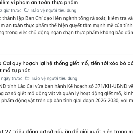
hại tron
iêm vi phạm an toàn thực phẩm
bán bìn
2 giờ trước
Bảo vệ người tiêu dùng
Moyuum
c thành lập Ban Chỉ đạo liên ngành tổng rà soát, kiểm tra và 
m an toàn thực phẩm thể hiện quyết tâm mạnh mẽ của tỉn
An Gian
g trong việc chủ động ngăn chặn thực phẩm không bảo đả
chủ mưu
n, bảo vệ sức khỏe người dân, quyền lợi người tiêu dùng và 
bán hàng
Quốc ra
g môi trường kinh doanh minh bạch, lành mạnh trên địa bà
 Cai quy hoạch lại hệ thống giết mổ, tiến tới xóa bỏ c
t mổ tự phát
 ngày trước
Bảo vệ người tiêu dùng
D tỉnh Lào Cai vừa ban hành Kế hoạch số 371/KH-UBND về
g cơ sở giết mổ động vật và quản lý hoạt động giết mổ, kin
 phẩm động vật trên địa bàn tỉnh giai đoạn 2026-2030, với m
g bước hình thành hệ thống giết mổ bảo đảm điều kiện vệ 
an toàn thực phẩm, phòng chống dịch bệnh và bảo vệ môi trư
g thời xử lý dứt điểm các điểm giết mổ tự phát vào năm 203
t 27 triệu đồng cơ sở nấu ăn để giòi xuất hiện trong 