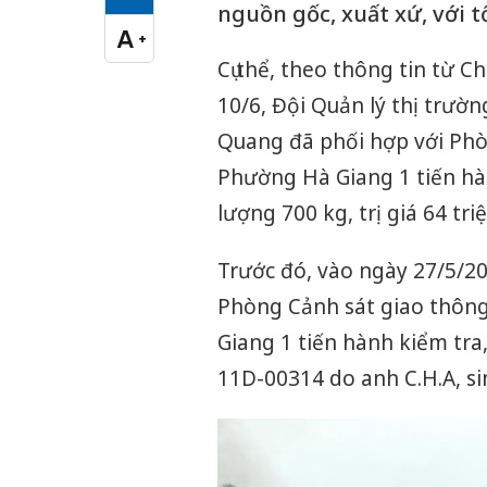
Cỡ chữ vừa
nguồn gốc, xuất xứ, với 
A
+
Cỡ chữ lớn
Cụ thể, theo thông tin từ C
10/6, Đội Quản lý thị trường
Quang đã phối hợp với Phò
Phường Hà Giang 1 tiến hàn
lượng 700 kg, trị giá 64 tri
Trước đó, vào ngày 27/5/20
Phòng Cảnh sát giao thôn
Giang 1 tiến hành kiểm tr
11D-00314 do anh C.H.A, si