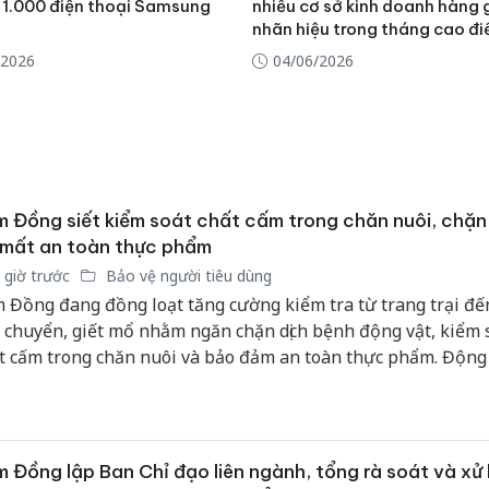
 1.000 điện thoại Samsung
nhiều cơ sở kinh doanh hàng
nhãn hiệu trong tháng cao đ
/2026
04/06/2026
 Đồng siết kiểm soát chất cấm trong chăn nuôi, chặn
 mất an toàn thực phẩm
 giờ trước
Bảo vệ người tiêu dùng
 Đồng đang đồng loạt tăng cường kiểm tra từ trang trại đế
 chuyển, giết mổ nhằm ngăn chặn dịch bệnh động vật, kiểm 
Công an
t cấm trong chăn nuôi và bảo đảm an toàn thực phẩm. Động 
tìm bị h
 thể hiện quyết tâm nâng cao hiệu lực quản lý nhà nước, bả
án sản 
e người tiêu dùng và phát triển ngành chăn nuôi theo hướ
bán yến
n, bền vững.
 Đồng lập Ban Chỉ đạo liên ngành, tổng rà soát và xử 
Thanh H