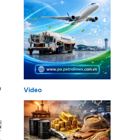
à
Video