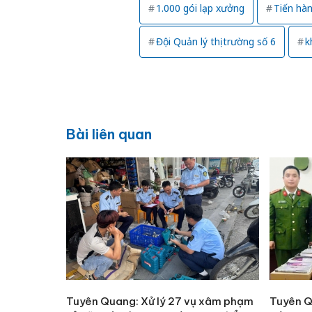
1.000 gói lạp xưởng
Tiến hàn
Đội Quản lý thị trường số 6
k
Bài liên quan
Tuyên Quang: Xử lý 27 vụ xâm phạm
Tuyên Q