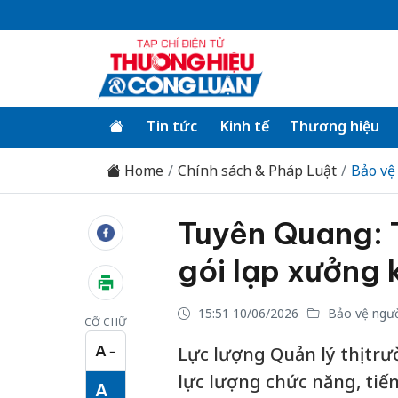
Tin tức
Kinh tế
Thương hiệu
Home
Chính sách & Pháp Luật
Bảo vệ
Tuyên Quang: T
gói lạp xưởng
15:51 10/06/2026
Bảo vệ ngườ
CỠ CHỮ
A
Lực lượng Quản lý thị tr
−
Cỡ chữ nhỏ
lực lượng chức năng, tiế
A