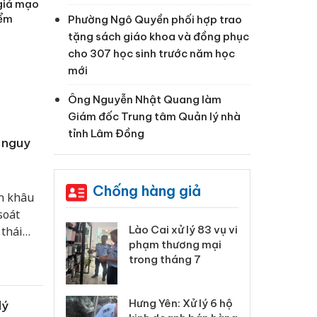
 giả mạo
iểm
Phường Ngô Quyền phối hợp trao
tặng sách giáo khoa và đồng phục
cho 307 học sinh trước năm học
mới
Ông Nguyễn Nhật Quang làm
Giám đốc Trung tâm Quản lý nhà
tỉnh Lâm Đồng
 nguy
Chống hàng giả
n khâu
soát
 Thanh Hóa
Lào Cai xử lý 83 vụ vi
Cô
thái
ại trong vụ
phạm thương mại
tìm
o vệ sức
xuất, buôn
trong tháng 7
án
ng an
 sào giả
bá
Hưng Yên: Xử lý 6 hộ
lý
óa: Tìm bị
Th