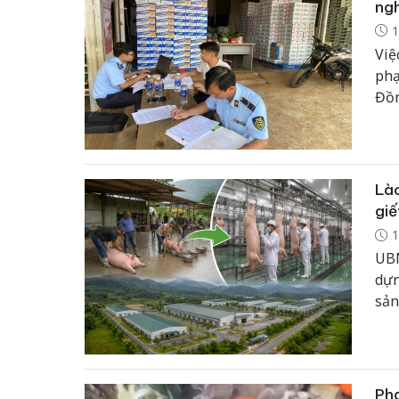
ngh
1
Việ
phạ
Đồn
toà
dựn
Lào
giế
1
UBN
dựn
sản
từn
y, 
đồn
Phạ