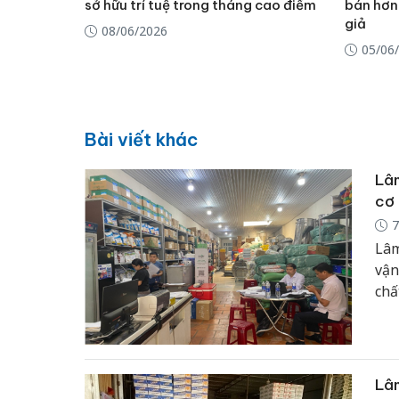
sở hữu trí tuệ trong tháng cao điểm
bán hơn
giả
08/06/2026
05/06
Bài viết khác
Lâm
cơ
7
Lâm
vận
chấ
này
khỏ
toà
Lâm