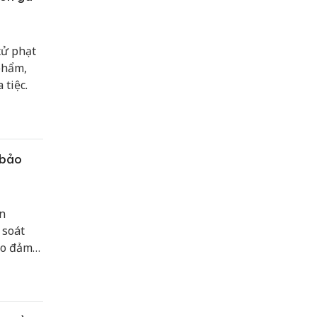
xử phạt
phẩm,
 tiệc.
 bảo
ận
 soát
ảo đảm