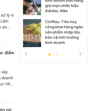
kinh doanh bán hàng
g vụ án buôn
hạ
giả mạo nhãn hiệu
h sữa
bá
Adidas, Nike
 giả
Mo
xử lý vi
h Lâm
Cà Mau: Tiêu hủy
g: Đối tượng
An
m an
công khai hàng ngàn
 đường dây
ch
sản phẩm nhập lậu,
xây
 giả tại Phú
bá
bảo vệ môi trường
 đầu thú
Qu
n.
kinh doanh
ác điểm
 xây
h doanh
ục tiêu
sinh thú
ờng,
0.
món gà