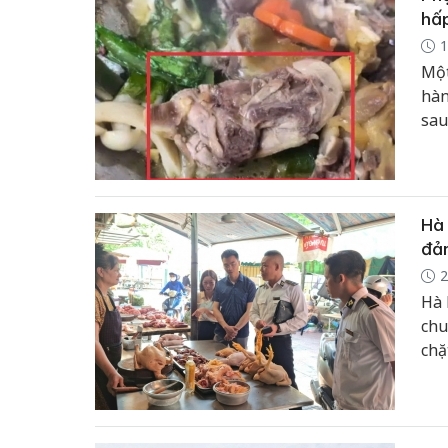
hấ
1
Một
hàn
sau
Hà 
đả
2
Hà 
chu
chặ
an 