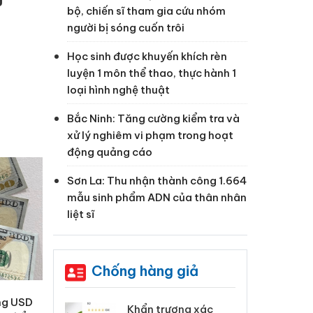
bộ, chiến sĩ tham gia cứu nhóm
người bị sóng cuốn trôi
Học sinh được khuyến khích rèn
luyện 1 môn thể thao, thực hành 1
loại hình nghệ thuật
Bắc Ninh: Tăng cường kiểm tra và
xử lý nghiêm vi phạm trong hoạt
động quảng cáo
Sơn La: Thu nhận thành công 1.664
mẫu sinh phẩm ADN của thân nhân
liệt sĩ
Chống hàng giả
ng USD
 Tiêu hủy
Khẩn trương xác
Cà