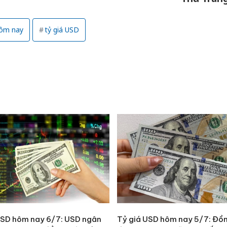
hôm nay
tỷ giá USD
USD hôm nay 6/7: USD ngân
Tỷ giá USD hôm nay 5/7: Đồ
Cà Mau: