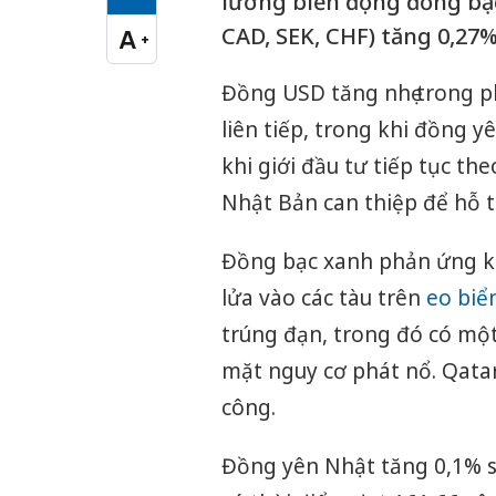
Cỡ chữ vừa
lường biến động đồng bạc 
CAD, SEK, CHF) tăng 0,27%
A
+
Cỡ chữ lớn
Đồng USD tăng nhẹ trong p
liên tiếp, trong khi đồng 
khi giới đầu tư tiếp tục th
Nhật Bản can thiệp để hỗ t
Đồng bạc xanh phản ứng kh
lửa vào các tàu trên
eo biể
trúng đạn, trong đó có một
mặt nguy cơ phát nổ. Qatar
công.
Đồng yên Nhật tăng 0,1% s