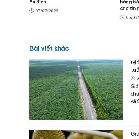
ổn định
hàng bá
chờ tín 
07/07/2026
06/07
Bài viết khác
Giá
tu
6
Giá
chu
và 
giá
tế 
vẫn
cun
Giá