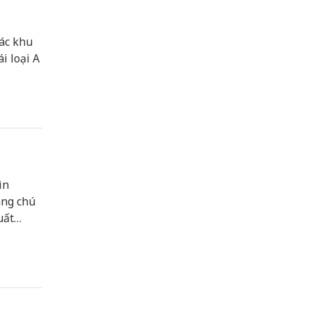
các khu
i loại A
ìn
áng chú
uất