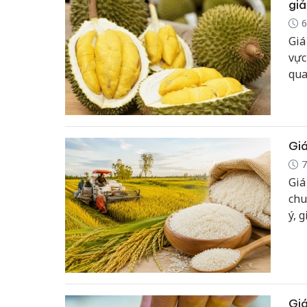
gi
6
Giá
vực
qua
Giá
7
Giá
chu
ý, 
khẩ
Giá