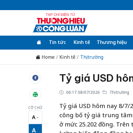
Tin tức
Kinh tế
Thương hiệu
Home
Kinh tế
Thị trường
Tỷ giá USD hô
06:17 08/07/2026
Thị trường
Tỷ giá USD hôm nay 8/7/
CỠ CHỮ
công bố tỷ giá trung tâm
A
−
Cỡ chữ nhỏ
ở mức 25.202 đồng. Trên t
A