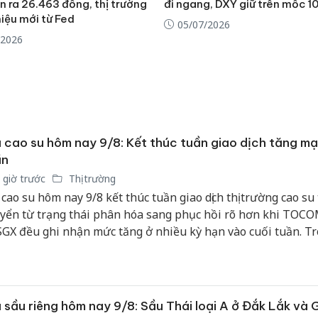
n ra 26.463 đồng, thị trường
đi ngang, DXY giữ trên mốc 1
công kh
hiệu mới từ Fed
05/07/2026
sản phẩ
/2026
bảo vệ 
kinh do
Công an
tìm bị h
án sản 
bán yến
 cao su hôm nay 9/8: Kết thúc tuần giao dịch tăng mạ
ần
Thanh H
hại tron
 giờ trước
Thị trường
bán bìn
 cao su hôm nay 9/8 kết thúc tuần giao dịch thị trường cao su 
Moyuum
yển từ trạng thái phân hóa sang phục hồi rõ hơn khi TOCO
SGX đều ghi nhận mức tăng ở nhiều kỳ hạn vào cuối tuần. Tr
 cao su trong nước vẫn đi ngang, diễn biến tích cực trên các
đang tạo lực đỡ cho thị trường nguyên liệu. Tuy nhiên, triển 
 phụ thuộc lớn vào nhu cầu lốp xe, sức mua của Trung Quố
g từ Đông Nam Á và diễn biến chi phí nguyên liệu đầu vào.
 sầu riêng hôm nay 9/8: Sầu Thái loại A ở Đắk Lắk và G