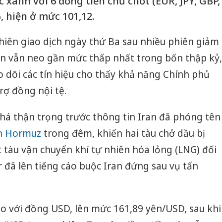
xanh với 6 đồng tiền chủ chốt (EUR, JPY, GBP,
, hiện ở mức 101,12.
hiên giao dịch ngày thứ Ba sau nhiều phiên giảm
yên vẫn neo gần mức thấp nhất trong bốn thập kỷ,
eo dõi các tín hiệu cho thấy khả năng Chính phủ
rợ đồng nội tệ.
á thận trọng trước thông tin Iran đã phóng tên
n Hormuz
trong đêm, khiến hai tàu chở dầu bị
 tàu vận chuyển khí tự nhiên hóa lỏng (LNG) đối
 đã lên tiếng cáo buộc Iran đứng sau vụ tấn
o với đồng USD, lên mức 161,89 yên/USD, sau khi