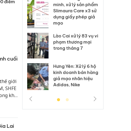
00 điểm
ai hàng ngàn
minh, xử lý sản phẩm
cô
m nhập lậu,
Slimaura Care x3 sử
sả
môi trường
dụng giấy phép giả
bả
anh
mạo
ki
 Thanh Hóa
Lào Cai xử lý 83 vụ vi
Cô
ại trong vụ
phạm thương mại
tìm
xuất, buôn
trong tháng 7
án
 sào giả
bá
nh cuối
Hưng Yên: Xử lý 6 hộ
óa: Tìm bị
Th
kinh doanh bán hàng
g vụ án buôn
hạ
giả mạo nhãn hiệu
h sữa
bá
thế giới
Adidas, Nike
 giả
Mo
M, SHFE
ong khi
 sàn quốc
vọng giá
c, nguồn
ia Lai