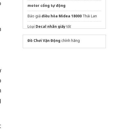
o
motor cổng tự động
Báo giá
điều hòa Midea 18000
Thái Lan
Loại
Decal nhãn giấy
tốt
n
Xưởng
in túi giấy đựng quần áo
Hà Nội
Đồ Chơi Vận Động
chính hãng
Mua
Quạt cắt gió 1m
sửa laptop quận 1
dán phim cách nhiệt ô tô
ở
công nghệ
proxy nhật bản
p
n
Sửa máy rửa bát bosch
g
t