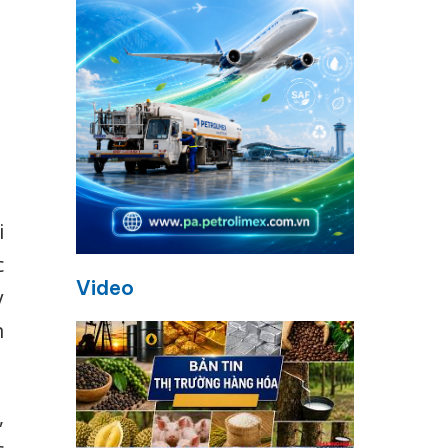
i
c
Video
y
n
,