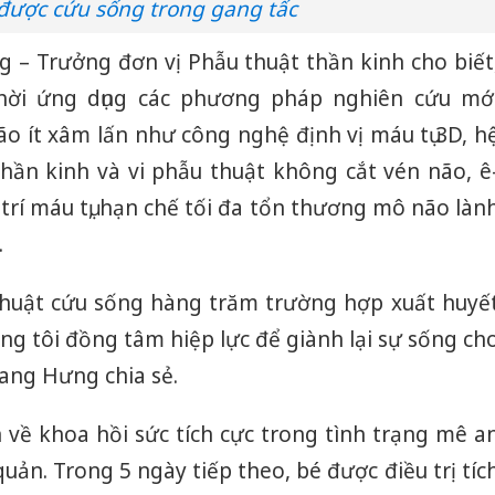
 được cứu sống trong gang tấc
công kh
sản phẩ
– Trưởng đơn vị Phẫu thuật thần kinh cho biết
bảo vệ 
kinh do
thời ứng dụng các phương pháp nghiên cứu mớ
não ít xâm lấn như công nghệ định vị máu tụ 3D, h
Công an
tìm bị h
thần kinh và vi phẫu thuật không cắt vén não, ê
án sản 
ị trí máu tụ, hạn chế tối đa tổn thương mô não làn
bán yến
.
Thanh H
hại tron
thuật cứu sống hàng trăm trường hợp xuất huyế
bán bìn
Moyuum
ng tôi đồng tâm hiệp lực để giành lại sự sống ch
ang Hưng chia sẻ.
 về khoa hồi sức tích cực trong tình trạng mê a
uản. Trong 5 ngày tiếp theo, bé được điều trị tíc