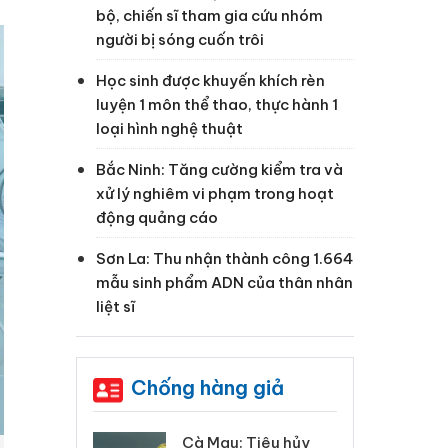
bộ, chiến sĩ tham gia cứu nhóm
người bị sóng cuốn trôi
Học sinh được khuyến khích rèn
luyện 1 môn thể thao, thực hành 1
loại hình nghệ thuật
Bắc Ninh: Tăng cường kiểm tra và
xử lý nghiêm vi phạm trong hoạt
động quảng cáo
Sơn La: Thu nhận thành công 1.664
mẫu sinh phẩm ADN của thân nhân
liệt sĩ
Chống hàng giả
 Tiêu hủy
Khẩn trương xác
Cà