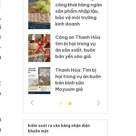
ai hàng ngàn
minh, xử lý sản phẩm
cô
m nhập lậu,
Slimaura Care x3 sử
sả
,
môi trường
dụng giấy phép giả
bả
anh
mạo
ki
i
ệ
 Thanh Hóa
Lào Cai xử lý 83 vụ vi
Cô
ại trong vụ
phạm thương mại
tìm
-
xuất, buôn
trong tháng 7
án
h
 sào giả
bá
Hưng Yên: Xử lý 6 hộ
óa: Tìm bị
Th
kinh doanh bán hàng
g vụ án buôn
hạ
giả mạo nhãn hiệu
t
h sữa
bá
Adidas, Nike
 giả
Mo
o
n
kiểm soát ra vào bằng nhận diện
h
khuôn mặt