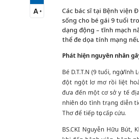
Cỡ chữ vừa
Các bác sĩ tại Bệnh viện 
A
+
Cỡ chữ lớn
sống cho bé gái 9 tuổi tr
dạng động – tĩnh mạch n
thể đe dọa tính mạng nếu 
Phát hiện nguyên nhân gâ
Bé D.T.T.N (9 tuổi, ngụ Vĩnh
đột ngột lơ mơ rồi liệt h
đưa đến một cơ sở y tế đị
nhiên do tình trạng diễn t
Thơ để tiếp tục cấp cứu.
BS.CKI Nguyễn Hữu Bút, Kh