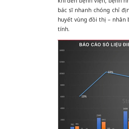
khi đến bệnh viện, bệnh n
bác sĩ nhanh chóng chỉ địn
huyết vùng đồi thị – nhân
tính.