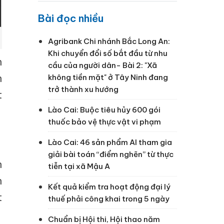
Bài đọc nhiều
Agribank Chi nhánh Bắc Long An:
Khi chuyển đổi số bắt đầu từ nhu
h
cầu của người dân- Bài 2: "Xã
h
không tiền mặt" ở Tây Ninh đang
trở thành xu hướng
t
Lào Cai: Buộc tiêu hủy 600 gói
thuốc bảo vệ thực vật vi phạm
Lào Cai: 46 sản phẩm AI tham gia
giải bài toán “điểm nghẽn” từ thực
n
tiễn tại xã Mậu A
n
Kết quả kiểm tra hoạt động đại lý
t
thuế phải công khai trong 5 ngày
Chuẩn bị Hội thi, Hội thao năm