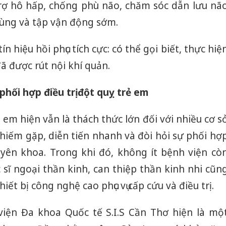
trợ hô hấp, chống phù não, chăm sóc dẫn lưu nã
ùng và tập vận động sớm.
ín hiệu hồi phục tích cực: có thể gọi biết, thực hiệ
đã được rút nội khí quản.
phối hợp điều trị đột quỵ trẻ em
ẻ em hiện vẫn là thách thức lớn đối với nhiều cơ s
 hiếm gặp, diễn tiến nhanh và đòi hỏi sự phối hợ
yên khoa. Trong khi đó, không ít bệnh viện cò
sĩ ngoại thần kinh, can thiệp thần kinh nhi cũn
ết bị công nghệ cao phục vụ cấp cứu và điều trị.
viện Đa khoa Quốc tế S.I.S Cần Thơ hiện là mộ