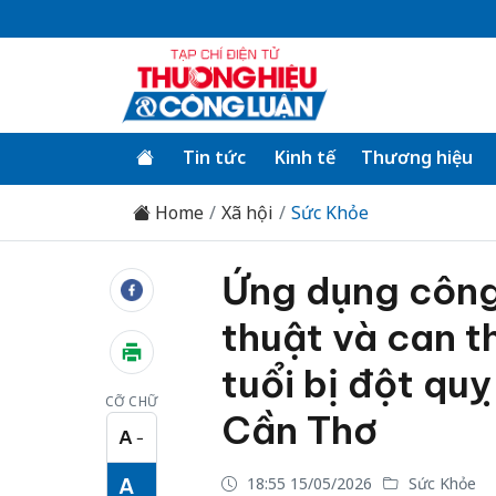
Tin tức
Kinh tế
Thương hiệu
Home
Xã hội
Sức Khỏe
Ứng dụng công
thuật và can t
tuổi bị đột quỵ
CỠ CHỮ
Cần Thơ
A
−
Cỡ chữ nhỏ
A
18:55 15/05/2026
Sức Khỏe