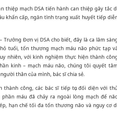
can thiệp mạch DSA tiến hành can thiệp gây tắc d
khẩn cấp, ngăn tình trạng xuất huyết tiếp diễ
– Trưởng Đơn vị DSA cho biết, đây là ca lâm sàn
nhỏ tuổi, tổn thương mạch máu não phức tạp v
Tuy nhiên, với kinh nghiệm thực hiện thành côn
thần kinh – mạch máu não, chúng tôi quyết tâ
người thân của mình, bác sĩ chia sẻ.
 thành công, các bác sĩ tiếp tục đối diện với th
ấy phần máu đã chảy ra ngoài lòng mạch để nã
 ép, hạn chế tối đa tổn thương não và nguy cơ d