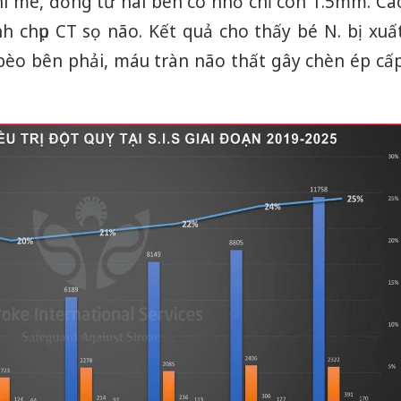
hi mê, đồng tử hai bên co nhỏ chỉ còn 1.5mm. Cá
h chụp CT sọ não. Kết quả cho thấy bé N. bị xuấ
 bèo bên phải, máu tràn não thất gây chèn ép cấ