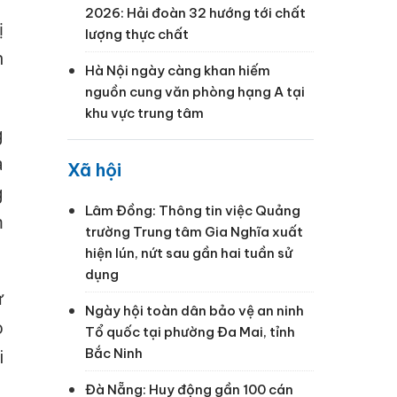
2026: Hải đoàn 32 hướng tới chất
ị
lượng thực chất
n
Hà Nội ngày càng khan hiếm
nguồn cung văn phòng hạng A tại
khu vực trung tâm
g
à
Xã hội
g
Lâm Đồng: Thông tin việc Quảng
m
trường Trung tâm Gia Nghĩa xuất
hiện lún, nứt sau gần hai tuần sử
dụng
ử
Ngày hội toàn dân bảo vệ an ninh
o
Tổ quốc tại phường Đa Mai, tỉnh
Bắc Ninh
i
Đà Nẵng: Huy động gần 100 cán