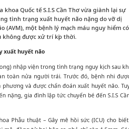
Đa khoa Quốc tế S.I.S Cần Thơ vừa giành lại sự
ong tình trạng xuất huyết não nặng do vỡ dị
ão (AVM), một bệnh lý mạch máu nguy hiểm có
không được xử trí kịp thời.
y xuất huyết não
 Long) nhập viện trong tình trạng nguy kịch sau kh
oàn toàn nửa người trái. Trước đó, bệnh nhi đượ
a phương và được chẩn đoán xuất huyết não. Tu
iến nặng, gia đình lập tức chuyển bé đến S.I.S Cầ
oa Phẫu thuật – Gây mê hồi sức (ICU) cho biết