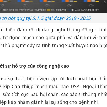
 trị đột quỵ tại S. I. S giai đoạn 2019 - 2025
át hiện đám rối dị dạng nghi thông động – tĩn
 từ động mạch não giữa phải và dẫn lưu về tĩn
 “thủ phạm” gây ra tình trạng xuất huyết não ồ ạ
với sự hỗ trợ của công nghệ cao
reo sợi tóc”, bệnh viện lập tức kích hoạt hội chẩ
ê-kíp Can thiệp mạch máu não DSA, Ngoại thầ
 sức tích cực. Sau hội chẩn, các bác sĩ thống nhấ
hiệp kép nhằm giành lại sự sống cho bệnh nhi.