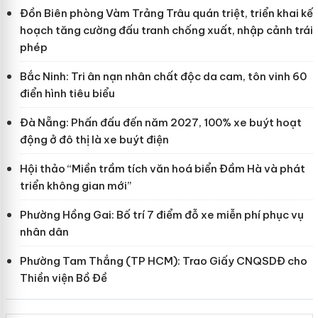
Đồn Biên phòng Vàm Trảng Trâu quán triệt, triển khai kế
hoạch tăng cường đấu tranh chống xuất, nhập cảnh trái
phép
Bắc Ninh: Tri ân nạn nhân chất độc da cam, tôn vinh 60
điển hình tiêu biểu
Đà Nẵng: Phấn đấu đến năm 2027, 100% xe buýt hoạt
động ở đô thị là xe buýt điện
Hội thảo “Miền trầm tích văn hoá biển Đầm Hà và phát
triển không gian mới”
Phường Hồng Gai: Bố trí 7 điểm đỗ xe miễn phí phục vụ
nhân dân
Phường Tam Thắng (TP HCM): Trao Giấy CNQSDĐ cho
Thiền viện Bồ Đề