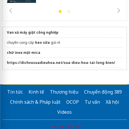
Van xả máy giặt công nghiệp
chuyên cung cấp
keo sữa
giá rẻ
chữ inox mặt mica
https://dichvusuadieuhoa.net/sua-dieu-hoa-tai-long-bien/
Mua
điều hòa cây Panasonic
giá tận gốc
Xưởng may
áo nhóm
giá tốt
Tin tức
Kinh tế
Thương hiệu
Chuyển động 389
đặt may
đồng phục công ty
Chính sách & Pháp luật
OCOP
Tư vấn
Xã hội
giá áo thun đồng phục
Videos
đồng phục quán cafe
Đơn vị
may đồng phục học sinh trọn gói