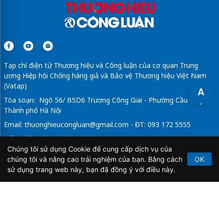
Tìm
thuê áo dài cho mẹ
ngày cưới
ao dong phuc nhom
https://dongphucgaohouse.com/ao-dong-phuc-cong-ty/
máy rửa bát công nghiệp
Tạp chí điện tử Thương hiệu và Công luận của cơ quan Trung
ương Hiệp hội Chống hàng giả và Bảo vệ Thương hiệu Việt Nam
(Vatap)
A
Tòa soạn: Ngõ 56/ B5D6 Trương Công Giai - Phường Cầu Giấy -
Thành phố Hà Nội
Email:
thuonghieucongluan@gmail.com
- ĐT: 093 172 5555
Tổng Biên Tập: Vũ Đức Thuận
Chúng tôi sử dụng Cookie để cung cấp dịch vụ của
Giấy phép hoạt động báo chí điện tử số 64/GP-BTTTT do Bộ
chúng tôi và nâng cao trải nghiệm của bạn. Bằng cách
OK
Thông tin và Truyền thông cấp ngày 21/2/2020.
sử dụng trang web này, bạn đã đồng ý với điều này.
Copyright © 2026
TẠP CHÍ THƯƠNG HIỆU & CÔNG