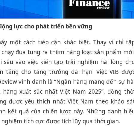
động lực cho phát triển bền vững
ấy một cách tiếp cận khác biệt. Thay vì chỉ tậ
 chạy đua tung ra thêm hàng loạt sản phẩm mới
 sâu vào việc kiến tạo trải nghiệm hài lòng ch
ền tảng cho tăng trưởng dài hạn. Việc VIB đượ
Review vinh danh là “Ngân hàng mang đến sự hà
h hàng xuất sắc nhất Việt Nam 2025”, đồng thờ
g được yêu thích nhất Việt Nam theo khảo sá
nh kết quả của chiến lược này. Những danh hiệ
i nghiệm tích cực được tích lũy qua thời gian.