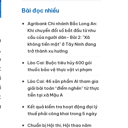
Bài đọc nhiều
Agribank Chi nhánh Bắc Long An:
Khi chuyển đổi số bắt đầu từ nhu
cầu của người dân- Bài 2: "Xã
p
không tiền mặt" ở Tây Ninh đang
,
trở thành xu hướng
o
Lào Cai: Buộc tiêu hủy 600 gói
c
thuốc bảo vệ thực vật vi phạm
i
Lào Cai: 46 sản phẩm AI tham gia
i
giải bài toán “điểm nghẽn” từ thực
tiễn tại xã Mậu A
t
u
Kết quả kiểm tra hoạt động đại lý
thuế phải công khai trong 5 ngày
Chuẩn bị Hội thi, Hội thao năm