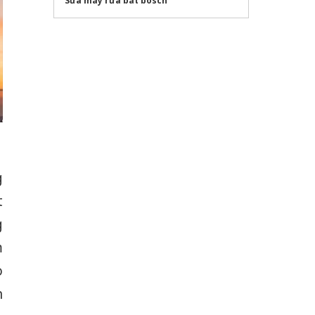
Sửa máy rửa bát bosch
g
t
g
m
o
n