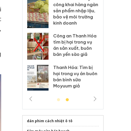
ai hàng ngàn
minh, xử lý sản phẩm
cô
i
m nhập lậu,
Slimaura Care x3 sử
sả
môi trường
dụng giấy phép giả
bả
c
anh
mạo
ki
,
 Thanh Hóa
Lào Cai xử lý 83 vụ vi
Cô
ại trong vụ
phạm thương mại
tìm
xuất, buôn
trong tháng 7
án
g
 sào giả
bá
Hưng Yên: Xử lý 6 hộ
óa: Tìm bị
Th
kinh doanh bán hàng
g vụ án buôn
hạ
giả mạo nhãn hiệu
h sữa
bá
Adidas, Nike
 giả
Mo
dán phim cách nhiệt ô tô