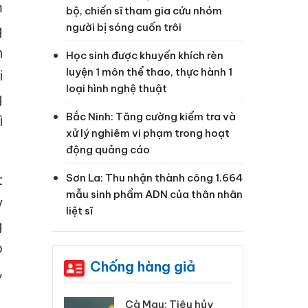
m
bộ, chiến sĩ tham gia cứu nhóm
người bị sóng cuốn trôi
g
n
Học sinh được khuyến khích rèn
luyện 1 môn thể thao, thực hành 1
i
loại hình nghệ thuật
g
Bắc Ninh: Tăng cường kiểm tra và
ì
xử lý nghiêm vi phạm trong hoạt
động quảng cáo
Sơn La: Thu nhận thành công 1.664
t
mẫu sinh phẩm ADN của thân nhân
y
liệt sĩ
g
o
Chống hàng giả
,
 Tiêu hủy
Khẩn trương xác
Cà