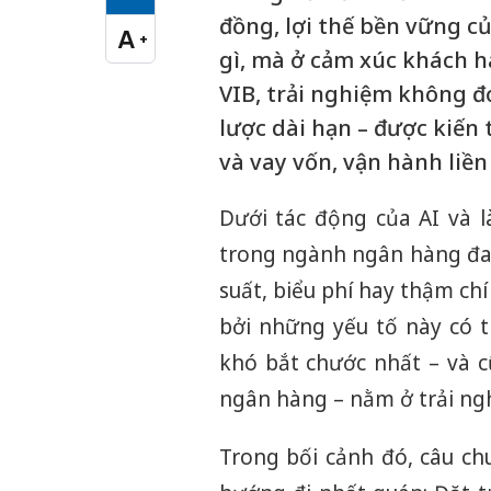
Cỡ chữ vừa
đồng, lợi thế bền vững 
A
+
Cỡ chữ lớn
gì, mà ở cảm xúc khách h
VIB, trải nghiệm không đơ
lược dài hạn – được kiến 
và vay vốn, vận hành liề
Dưới tác động của AI và 
trong ngành ngân hàng đan
suất, biểu phí hay thậm ch
bởi những yếu tố này có 
khó bắt chước nhất – và c
ngân hàng – nằm ở trải ng
Trong bối cảnh đó, câu c