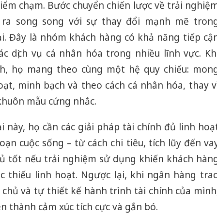
điểm chạm. Bước chuyển chiến lược về trải nghiệ
 ra song song với sự thay đổi mạnh mẽ tron
ại. Đây là nhóm khách hàng có khả năng tiếp cậ
ác dịch vụ cá nhân hóa trong nhiều lĩnh vực. Kh
ính, họ mang theo cùng một hệ quy chiếu: mon
ạt, minh bạch và theo cách cá nhân hóa, thay v
 khuôn mẫu cứng nhắc.
i này, họ cần các giải pháp tài chính đủ linh hoạ
oạn cuộc sống – từ cách chi tiêu, tích lũy đến va
ủ tốt nếu trải nghiệm sử dụng khiến khách hàn
c thiếu linh hoạt. Ngược lại, khi ngân hàng tra
hủ và tự thiết kế hành trình tài chính của mình
ên thành cảm xúc tích cực và gắn bó.
Cà Mau: