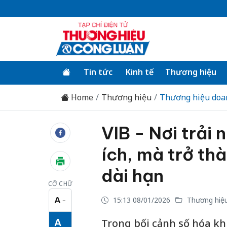
Tin tức
Kinh tế
Thương hiệu
Home
Thương hiệu
Thương hiệu doa
VIB - Nơi trải 
ích, mà trở th
dài hạn
CỠ CHỮ
A
15:13 08/01/2026
Thương hiệu
−
Cỡ chữ nhỏ
A
Trong bối cảnh số hóa kh