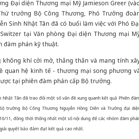
ng Đại diện Thương mại Mỹ Jamieson Greer (và
, Thứ trưởng Bộ Công Thương, Phó Trưởng đoà
 Sinh Nhật Tân đã có buổi làm việc với Phó Đạ
Switzer tại Văn phòng Đại diện Thương mại M
n đàm phán kỹ thuật.
ng không khí cởi mở, thẳng thắn và mang tính xâ
về quan hệ kinh tế - thương mại song phương v
 được tại phiên đàm phán cấp Bộ trưởng.
 Nhật Tân đã trao đổi một số vấn đề xung quanh kết quả Phiên đà
 Bộ trưởng Bộ Công Thương Nguyễn Hồng Diên và Trưởng đại diệ
10/11, đồng thời thống nhất một số nội dung để các nhóm đàm phá
c giải quyết bảo đảm đạt kết quả cao nhất.