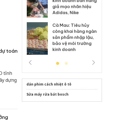
kinh doanh bán hàng
g vụ án buôn
hạ
giả mạo nhãn hiệu
h sữa
bá
Adidas, Nike
 giả
Mo
Cà Mau: Tiêu hủy
g: Đối tượng
An
công khai hàng ngàn
 đường dây
ch
sản phẩm nhập lậu,
 giả tại Phú
bá
bảo vệ môi trường
 đầu thú
Qu
kinh doanh
dự toán
D tỉnh
xây dựng
dán phim cách nhiệt ô tô
Sửa máy rửa bát bosch
ưởng