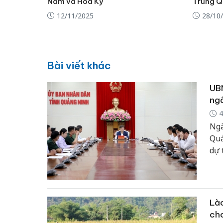
Nam và Hoa Kỳ
Trung Q
12/11/2025
28/10
Bài viết khác
UBN
ng
4
Ngà
Quả
dự 
Lào
cho