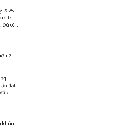
ỳ 2025-
trò trụ
. Dù còn
ằng các
 được
ển bền
hẩu 7
áng
hẩu đạt
 đấu,
a khẩu