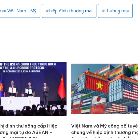
mại Việt Nam - Mỹ
hiệp định thương mại
thương mại
Công an
tìm bị h
án sản 
bán yến
hị định thư nâng cấp Hiệp
Việt Nam và Mỹ công bố tuy
ương mại tự do ASEAN -
chung về hiệp định thương mạ
Thanh H