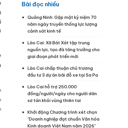
o
Bài đọc nhiều
n
Quảng Ninh: Gặp mặt kỷ niệm 70
i
năm ngày truyền thống lực lượng
ỹ
cảnh sát kinh tế
Lào Cai: Xã Bát Xát tập trung
nguồn lực, tạo đà tăng trưởng cho
y
giai đoạn phát triển mới
à
Lào Cai chấp thuận chủ trương
đầu tư 3 dự án bãi đỗ xe tại Sa Pa
Lào Cai hỗ trợ 250.000
m
đồng/người/ngày cho người dân
n
sơ tán khỏi vùng thiên tai
n
Khởi động Chương trình xét chọn
"Doanh nghiệp đạt chuẩn Văn hóa
Kinh doanh Việt Nam năm 2026"