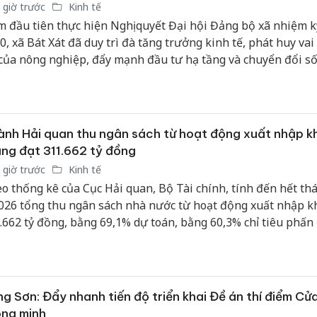
 giờ trước
Kinh tế
 đầu tiên thực hiện Nghị quyết Đại hội Đảng bộ xã nhiệm k
0, xã Bát Xát đã duy trì đà tăng trưởng kinh tế, phát huy vai 
của nông nghiệp, đẩy mạnh đầu tư hạ tầng và chuyển đổi số
ều khó khăn do sắp xếp đơn vị hành chính, giải phóng mặt b
án trọng điểm và tác động của thiên tai, địa phương vẫn tạo
ều chuyển biến tích cực, làm nền tảng cho mục tiêu phát tri
g trong giai đoạn tới.
nh Hải quan thu ngân sách từ hoạt động xuất nhập k
ng đạt 311.662 tỷ đồng
 giờ trước
Kinh tế
o thống kê của Cục Hải quan, Bộ Tài chính, tính đến hết th
026 tổng thu ngân sách nhà nước từ hoạt động xuất nhập k
.662 tỷ đồng, bằng 69,1% dự toán, bằng 60,3% chỉ tiêu phấn
g 18,6% so với cùng kỳ năm 2025.
g Sơn: Đẩy nhanh tiến độ triển khai Đề án thí điểm Cử
ông minh