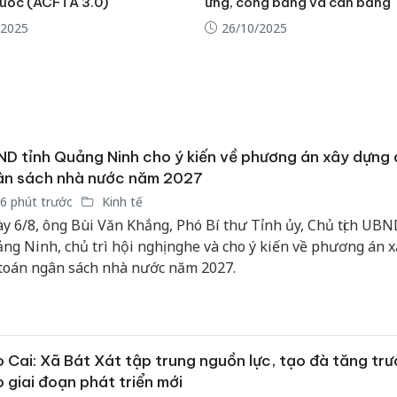
uốc (ACFTA 3.0)
ứng, công bằng và cân bằng
hại tron
bán bìn
/2025
26/10/2025
Moyuum
An Gian
chủ mưu
bán hàng
Quốc ra
D tỉnh Quảng Ninh cho ý kiến về phương án xây dựng 
ân sách nhà nước năm 2027
6 phút trước
Kinh tế
y 6/8, ông Bùi Văn Khắng, Phó Bí thư Tỉnh ủy, Chủ tịch UBN
ng Ninh, chủ trì hội nghị nghe và cho ý kiến về phương án 
toán ngân sách nhà nước năm 2027.
 Cai: Xã Bát Xát tập trung nguồn lực, tạo đà tăng tr
 giai đoạn phát triển mới