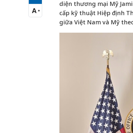
Cỡ chữ vừa
diện thương mại Mỹ Jamie
A
+
cấp kỹ thuật Hiệp định 
Cỡ chữ lớn
giữa Việt Nam và Mỹ theo