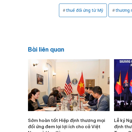
thuế đối ứng từ Mỹ
thương 
Bài liên quan
Sớm hoàn tất Hiệp định thương mại
Lễ ký Ng
đối ứng đem lại lợi ích cho cả Việt
định th