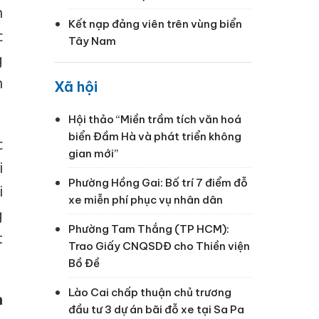
h
Kết nạp đảng viên trên vùng biển
c
Tây Nam
g
n
Xã hội
Hội thảo “Miền trầm tích văn hoá
biển Đầm Hà và phát triển không
c
gian mới”
i
Phường Hồng Gai: Bố trí 7 điểm đỗ
i
xe miễn phí phục vụ nhân dân
g
Phường Tam Thắng (TP HCM):
t
Trao Giấy CNQSDĐ cho Thiền viện
Bồ Đề
Lào Cai chấp thuận chủ trương
h
đầu tư 3 dự án bãi đỗ xe tại Sa Pa