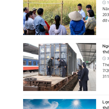
1
Năm
203
đỡ 
nhi
dự 
nhi
vữn
Ngà
thá
3
The
7/2
311
tăn
Lạn
th