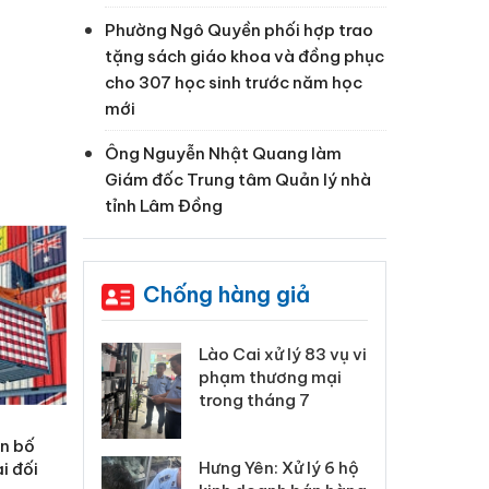
Phường Ngô Quyền phối hợp trao
tặng sách giáo khoa và đồng phục
cho 307 học sinh trước năm học
mới
Ông Nguyễn Nhật Quang làm
Giám đốc Trung tâm Quản lý nhà
tỉnh Lâm Đồng
Chống hàng giả
 Thanh Hóa
Lào Cai xử lý 83 vụ vi
Cô
ại trong vụ
phạm thương mại
tìm
xuất, buôn
trong tháng 7
án
 sào giả
bá
ên bố
Hưng Yên: Xử lý 6 hộ
i đối
óa: Tìm bị
Th