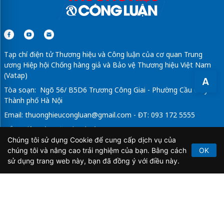
Tạp chí điện tử Thương hiệu và Công luận của cơ quan Trung
ương Hiệp hội Chống hàng giả và Bảo vệ Thương hiệu Việt Nam
(Vatap)
A
Tòa soạn: Ngõ 56/ B5D6 Trương Công Giai - Phường Cầu Giấy -
Thành phố Hà Nội
Email:
thuonghieucongluan@gmail.com
- ĐT: 093 172 5555
Tổng Biên Tập: Vũ Đức Thuận
Chúng tôi sử dụng Cookie để cung cấp dịch vụ của
Giấy phép hoạt động báo chí điện tử số 64/GP-BTTTT do Bộ
chúng tôi và nâng cao trải nghiệm của bạn. Bằng cách
OK
Thông tin và Truyền thông cấp ngày 21/2/2020.
sử dụng trang web này, bạn đã đồng ý với điều này.
Copyright © 2026
TẠP CHÍ THƯƠNG HIỆU & CÔNG
LUẬN
. All Rights Reserved.