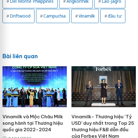
Del Monte Philippines
Angkormilk
Lao-Jagro
Driftwood
Campuchia
Vinamilk
đầu tư
Bài liên quan
Vinamilk và Mộc Châu Milk
Vinamilk- Thương hiệu ‘Tỷ
song hành tại Thương hiệu
USD’ duy nhất trong Top 25
quốc gia 2022-2024
thương hiệu F&B dẫn đầu
của Forbes Việt Nam