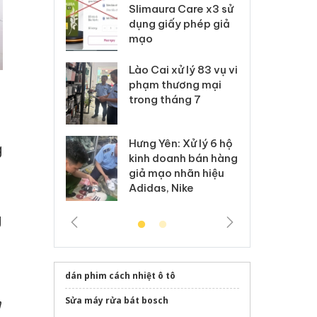
m nhập lậu,
Slimaura Care x3 sử
sả
môi trường
dụng giấy phép giả
bả
anh
mạo
ki
 Thanh Hóa
Lào Cai xử lý 83 vụ vi
Cô
ại trong vụ
phạm thương mại
tìm
xuất, buôn
trong tháng 7
án
 sào giả
bá
Hưng Yên: Xử lý 6 hộ
óa: Tìm bị
Th
g
kinh doanh bán hàng
g vụ án buôn
hạ
g
giả mạo nhãn hiệu
h sữa
bá
Adidas, Nike
 giả
Mo
g
dán phim cách nhiệt ô tô
a
Sửa máy rửa bát bosch