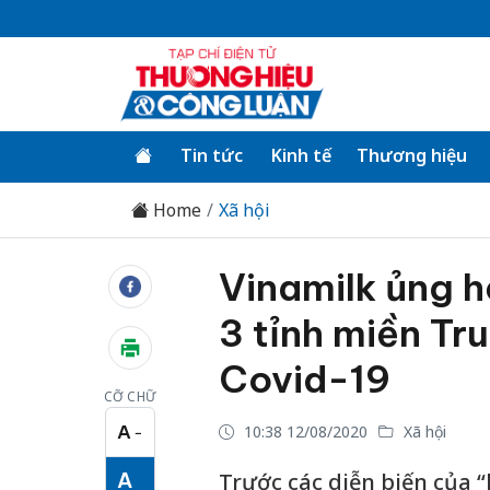
Tin tức
Kinh tế
Thương hiệu
Home
Xã hội
Vinamilk ủng h
3 tỉnh miền Tr
Covid-19
CỠ CHỮ
A
10:38 12/08/2020
Xã hội
−
Cỡ chữ nhỏ
A
Trước các diễn biến của “