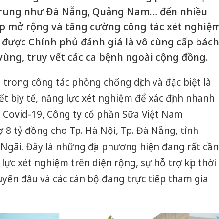
 Trung như Đà Nẵng, Quảng Nam… đến nhiều
áp mở rộng và tăng cường công tác xét nghiệ
 được Chính phủ đánh giá là vô cùng cấp bách
ùng, truy vết các ca bệnh ngoài cộng đồng.
trong công tác phòng chống dịch và đặc biệt là
t bị y tế, năng lực xét nghiệm để xác định nhanh
 Covid-19, Công ty cổ phần Sữa Việt Nam
rợ 8 tỷ đồng cho Tp. Hà Nội, Tp. Đà Nẵng, tỉnh
gãi. Đây là những địa phương hiện đang rất cần
ực xét nghiệm trên diện rộng, sự hỗ trợ kịp thời
tuyến đầu và các cán bộ đang trực tiếp tham gia
.