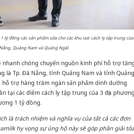
sản phẩ
bảo vệ 
kinh do
Công an
tìm bị h
 1 tỷ đồng các sản phẩm sữa cho các khu vực cách ly tập trung của
án sản 
Nẵng, Quảng Nam và Quảng Ngãi
bán yến
Thanh H
sẽ nhanh chóng chuyển nguồn kinh phí hỗ trợ tăn
hại tron
ng là Tp. Đà Nẵng, tỉnh Quảng Nam và tỉnh Quản
bán bìn
Moyuum
đã hỗ trợ hàng trăm ngàn sản phẩm dinh dưỡng
ân tại các điểm cách ly tập trung của 3 địa phươn
ương 1 tỷ đồng.
ịch là trách nhiệm và nghĩa vụ của tất cả các đơn
inamilk hy vọng sự ủng hộ này sẽ góp phần giải tỏ