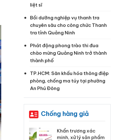
liệt sĩ
Bồi dưỡng nghiệp vụ thanh tra
chuyên sâu cho công chức Thanh
tra tỉnh Quảng Ninh
Phát động phong trào thi đua
chào mừng Quảng Ninh trở thành
thành phố
TP.HCM: Sân khấu hóa thông điệp
phòng, chống ma túy tại phường
An Phú Đông
Chống hàng giả
 Tiêu hủy
Khẩn trương xác
Cà
ai hàng ngàn
minh, xử lý sản phẩm
cô