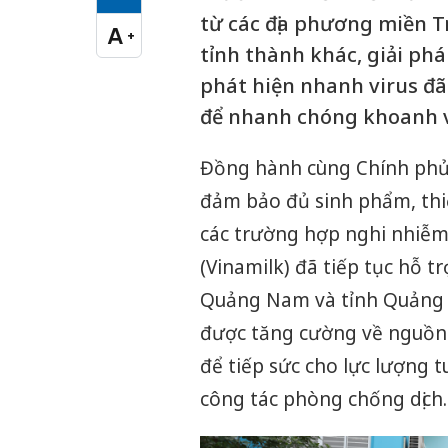
Cỡ chữ vừa
từ các địa phương miền
A
+
Cỡ chữ lớn
tỉnh thành khác, giải ph
phát hiện nhanh virus đã
để nhanh chóng khoanh v
Đồng hành cùng Chính phủ 
đảm bảo đủ sinh phẩm, thiế
các trường hợp nghi nhiễm
(Vinamilk) đã tiếp tục hỗ t
Quảng Nam và tỉnh Quảng N
được tăng cường về nguồn l
để tiếp sức cho lực lượng 
công tác phòng chống dịch