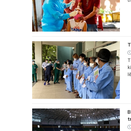
t
T
T
k
l
B
t