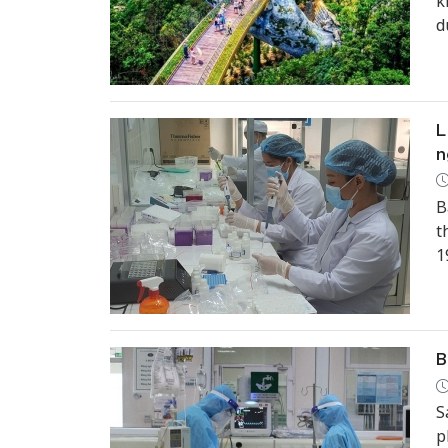
k
d
c
C
L
n
B
t
1
B
S
p