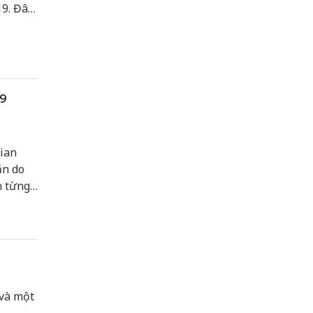
9. Đây
y ra tại
19
gian
ăn do
n từng
 và một