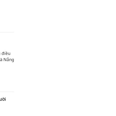
ủ điều
Đà Nẵng
ười