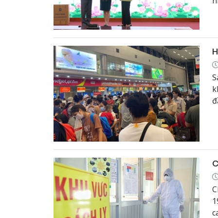
n
x
c
n
H
S
k
đ
C
C
1
c