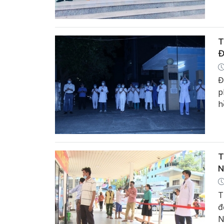
T
Đ
Đ
p
h
n
T
N
T
đ
N