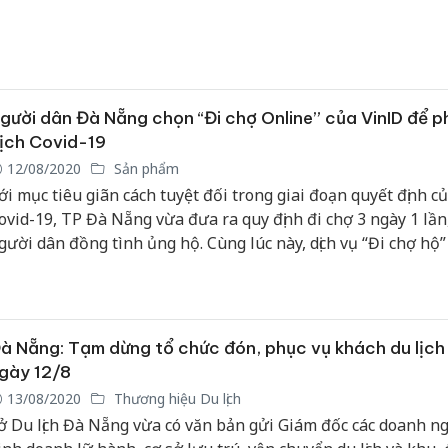
ay Việt Nam có 880 ca bệnh.
gười dân Đà Nẵng chọn “Đi chợ Online” của VinID để 
ịch Covid-19
12/08/2020
Sản phẩm
ới mục tiêu giãn cách tuyệt đối trong giai đoạn quyết định củ
ovid-19, TP Đà Nẵng vừa đưa ra quy định đi chợ 3 ngày 1 lần
gười dân đồng tình ủng hộ. Cùng lúc này, dịch vụ “Đi chợ hộ”
ng dụng VinID đã ngay lập tức trở thành một giải pháp vô 
ữu ích khi vừa đáp ứng kịp thời nhu cầu mua sắm của người d
à Nẵng: Tạm dừng tổ chức đón, phục vụ khách du lịch
gày 12/8
13/08/2020
Thương hiệu Du lịch
ở Du lịch Đà Nẵng vừa có văn bản gửi Giám đốc các doanh n