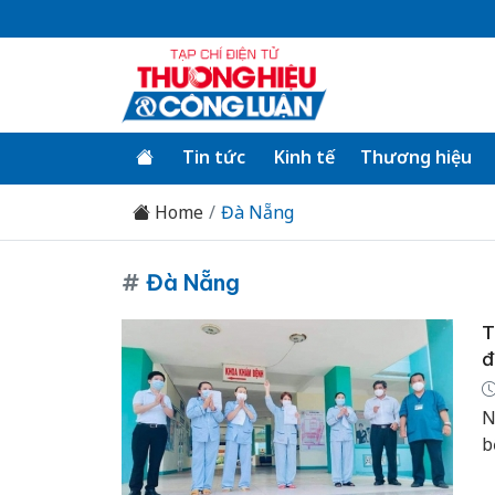
Tin tức
Kinh tế
Thương hiệu
Home
Đà Nẵng
#
Đà Nẵng
T
đ
N
b