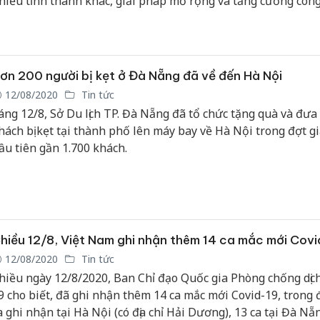
hiều tỉnh thành khác, giải pháp mở rộng và tăng cường công
ét nghiệm phát hiện nhanh virus đã được Chính phủ đánh gi
ùng cấp bách để nhanh chóng khoanh vùng, truy vết các ca 
Công an
goài cộng đồng.
tìm bị hạ
án sản x
ơn 200 người bị kẹt ở Đà Nẵng đã về đến Hà Nội
bán yến 
12/08/2020
Tin tức
áng 12/8, Sở Du lịch TP. Đà Nẵng đã tổ chức tặng quà và đưa
Thanh Hó
hách bị kẹt tại thành phố lên máy bay về Hà Nội trong đợt gi
hại tron
ầu tiên gần 1.700 khách.
buôn bán
Moyuum 
An Giang
chủ mưu
bán hàng
hiều 12/8, Việt Nam ghi nhận thêm 14 ca mắc mới Covi
Phú Quố
thú
12/08/2020
Tin tức
hiều ngày 12/8/2020, Ban Chỉ đạo Quốc gia Phòng chống dịch
9 cho biết, đã ghi nhận thêm 14 ca mắc mới Covid-19, trong 
a ghi nhận tại Hà Nội (có địa chỉ Hải Dương), 13 ca tại Đà Nẵ