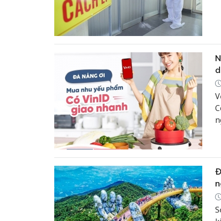
n
N
d
V
C
n
ứ
h
Đ
n
S