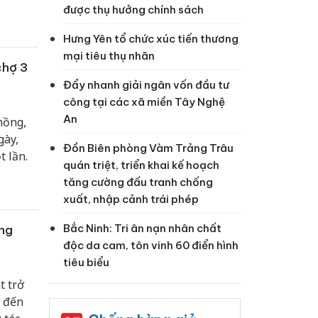
được thụ hưởng chính sách
Hưng Yên tổ chức xúc tiến thương
mại tiêu thụ nhãn
chợ 3
Đẩy nhanh giải ngân vốn đầu tư
công tại các xã miền Tây Nghệ
An
hồng,
gày,
Đồn Biên phòng Vàm Trảng Trâu
 lần.
quán triệt, triển khai kế hoạch
tăng cường đấu tranh chống
xuất, nhập cảnh trái phép
Bắc Ninh: Tri ân nạn nhân chất
ung
độc da cam, tôn vinh 60 điển hình
tiêu biểu
t trở
 đến