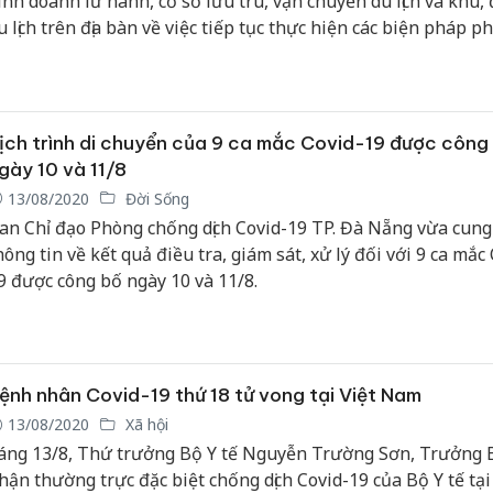
inh doanh lữ hành, cơ sở lưu trú, vận chuyển du lịch và khu,
u lịch trên địa bàn về việc tiếp tục thực hiện các biện pháp p
hống dịch theo Chỉ thị 16/CT-TTg, ngày 31/3/2020 của Thủ tư
hính phủ.
ịch trình di chuyển của 9 ca mắc Covid-19 được công
gày 10 và 11/8
13/08/2020
Đời Sống
an Chỉ đạo Phòng chống dịch Covid-19 TP. Đà Nẵng vừa cung
hông tin về kết quả điều tra, giám sát, xử lý đối với 9 ca mắc
9 được công bố ngày 10 và 11/8.
ệnh nhân Covid-19 thứ 18 tử vong tại Việt Nam
13/08/2020
Xã hội
áng 13/8, Thứ trưởng Bộ Y tế Nguyễn Trường Sơn, Trưởng 
hận thường trực đặc biệt chống dịch Covid-19 của Bộ Y tế tại