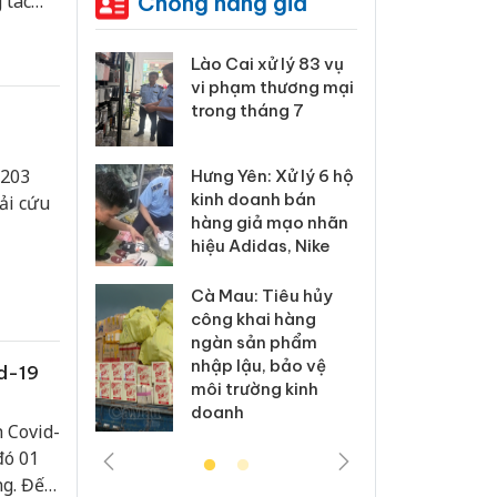
Chống hàng giả
 tác
á là vô
bệnh
 Thanh Hóa
Lào Cai xử lý 83 vụ
Công
i trong vụ
vi phạm thương mại
tìm b
uất, buôn
trong tháng 7
án sả
sào giả
bán y
 203
Hưng Yên: Xử lý 6 hộ
a: Tìm bị
Than
kinh doanh bán
ải cứu
g vụ án
hại t
hàng giả mạo nhãn
 bình sữa
buôn
hiệu Adidas, Nike
giả
Moyu
Cà Mau: Tiêu hủy
: Đối tượng
An Gi
công khai hàng
 đường dây
chủ 
ngàn sản phẩm
 giả tại
bán h
nhập lậu, bảo vệ
d-19
c ra đầu
Phú 
môi trường kinh
thú
doanh
 Covid-
đó 01
ng. Đến