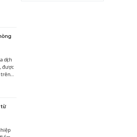
phòng
a dịch
, được
 trên
cùng
ân...
 từ
ghiệp