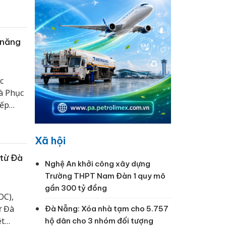
 năng
c
à Phục
iếp
Xã hội
 từ Đà
Nghệ An khởi công xây dựng
Trường THPT Nam Đàn 1 quy mô
gần 300 tỷ đồng
DC),
ừ Đà
Đà Nẵng: Xóa nhà tạm cho 5.757
ét
hộ dân cho 3 nhóm đối tượng