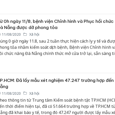
ừ 0h ngày 11/8, bệnh viện Chỉnh hình và Phục hồi chức
à Nẵng được dỡ phong tỏa
11/08/2020
Xã hội
úng 0 giờ ngày 11.8, sau 2 tuần thực hiện cách ly y tế và đượ
hong tỏa nhằm kiểm soát dịch bệnh, Bệnh viện Chỉnh hình v
ồi chức năng Đà Nẵng chính thức mở cửa trở lại, sẵn sàng t
hận bệnh nhân đến điều trị.
P.HCM: Đã lấy mẫu xét nghiệm 47.247 trường hợp đến
ẵng
11/08/2020
Xã hội
heo thông tin từ Trung tâm Kiểm soát bệnh tật TP.HCM (HC
ến thời điểm hiện tại, đã có 51.664 trường hợp về TP.HCM t
ẵng đã khai báo y tế, trong đó 47.247 người được lấy mẫu x