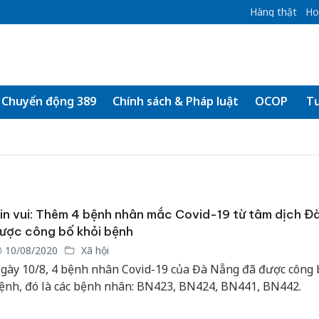
Hàng thật
Ho
Chuyển động 389
Chính sách & Pháp luật
OCOP
Tư
in vui: Thêm 4 bệnh nhân mắc Covid-19 từ tâm dịch Đ
ược công bố khỏi bệnh
10/08/2020
Xã hội
gày 10/8, 4 bệnh nhân Covid-19 của Đà Nẵng đã được công 
ệnh, đó là các bệnh nhân: BN423, BN424, BN441, BN442.