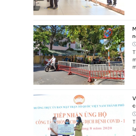
n
M
n
T
m
m
V
c
T
l