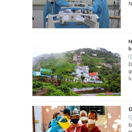
N
l
V
N
b
D
q
l
n
Đ
Đ