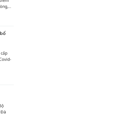
 điểm
hòng,
ớng
 bố
 cấp
 Covid-
Bộ
 Đà