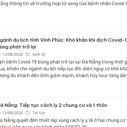
ẵng thông tin về trường hợp tử vong của bệnh nhân Covid-1
à trường hợp tử vong do Covid-19 thứ 18 kể từ khi đại dịch xả
iệt Nam.
gành du lịch tỉnh Vĩnh Phúc: Khó khăn khi dịch Covid-
ùng phát trở lại
13/08/2020
Kinh tế
ịch bệnh Covid-19 bùng phát trở lại tại Đà Nẵng trong thời 
ua, khiến cho ngành du lịch tiếp tục đối diện nguy cơ khó kh
ượng du khách đến tỉnh giảm mạnh, khách hủy tour tăng dầ
gày.
à Nẵng: Tiếp tục cách ly 2 chung cư và 1 thôn
13/08/2020
Tin tức
à Nẵng quyết định thiết lập vùng cách ly y tế ở hai chung cư