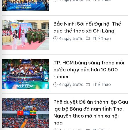
Bắc Ninh: Sôi nổi Đại hội Thể
dục thể thao xã Chi Lăng
4 ngày trước
Thể Thao
TP. HCM bừng sáng trong mỗi
bước chạy của hơn 10.500
runner
4 ngày trước
Thể Thao
Phê duyệt Đề án thành lập Câu
lạc bộ Bóng đá nam tỉnh Thái
Nguyên theo mô hình xã hội
hóa