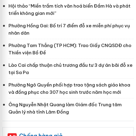
Hội thảo “Miền trầm tích văn hoá biển Đầm Hà và phát
triển không gian mới”
Phường Hồng Gai: Bố trí 7 điểm đỗ xe miễn phí phục vụ
nhân dân
Phường Tam Thắng (TP HCM): Trao Giấy CNQSDĐ cho
Thiền viện Bồ Đề
Lào Cai chấp thuận chủ trương đầu tư 3 dự án bãi đỗ xe
tại Sa Pa
Phường Ngô Quyền phối hợp trao tặng sách giáo khoa
và đồng phục cho 307 học sinh trước năm học mới
Ông Nguyễn Nhật Quang làm Giám đốc Trung tâm
Quản lý nhà tỉnh Lâm Đồng
Chống hàng giả