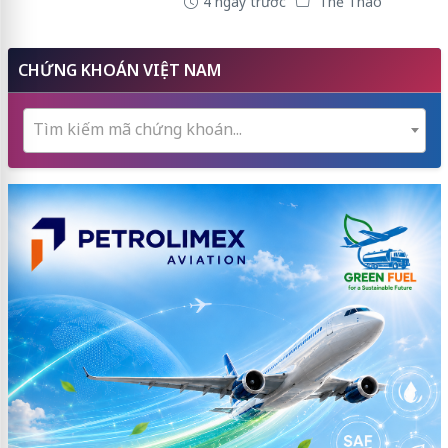
4 ngày trước
Thể Thao
CHỨNG KHOÁN VIỆT NAM
Tìm kiếm mã chứng khoán...