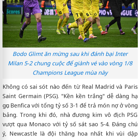
Bodo Glimt ăn mừng sau khi đánh bại Inter
Milan 5-2 chung cuộc để giành vé vào vòng 1/8
Champions League mùa này
Không có sai sót nào đến từ Real Madrid và Paris
Saint Germain (PSG). "Kền kền trắng" dễ dàng hạ
gục Benfica với tổng tỷ số 3-1 để trả món nợ ở vòng
bảng. Trong khi đó, nhà đương kim vô địch PSG
vượt qua Monaco với tỷ số sát sao 5-4. Đáng chú
ý, Newcastle là đội thăng hoa nhất khi vùi dập