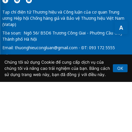
Tạp chí điện tử Thương hiệu và Công luận của cơ quan Trung
ương Hiệp hội Chống hàng giả và Bảo vệ Thương hiệu Việt Nam
(Vatap)
A
Tòa soạn: Ngõ 56/ B5D6 Trương Công Giai - Phường Cầu Giấy -
Thành phố Hà Nội
Email:
thuonghieucongluan@gmail.com
- ĐT: 093 172 5555
Tổng Biên Tập: Vũ Đức Thuận
Chúng tôi sử dụng Cookie để cung cấp dịch vụ của
Giấy phép hoạt động báo chí điện tử số 64/GP-BTTTT do Bộ
chúng tôi và nâng cao trải nghiệm của bạn. Bằng cách
OK
Thông tin và Truyền thông cấp ngày 21/2/2020.
sử dụng trang web này, bạn đã đồng ý với điều này.
Copyright © 2026
TẠP CHÍ THƯƠNG HIỆU & CÔNG
LUẬN
. All Rights Reserved.
Bản quyền thuộc Tạp chí Thương hiệu và Công luận. Cấm
sao chép dưới mọi hình thức nếu không có sự chấp thuận
bằng văn bản.