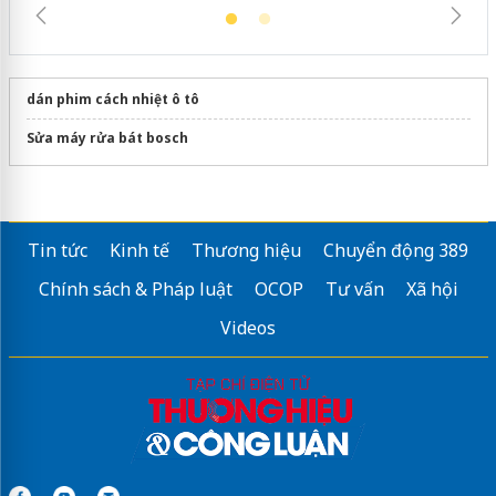
dán phim cách nhiệt ô tô
Sửa máy rửa bát bosch
Tin tức
Kinh tế
Thương hiệu
Chuyển động 389
Chính sách & Pháp luật
OCOP
Tư vấn
Xã hội
Videos