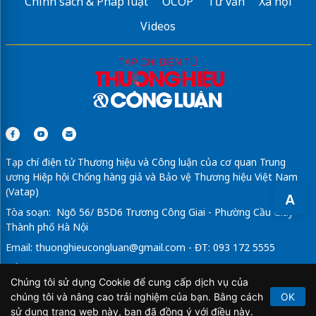
Chính sách & Pháp luật
OCOP
Tư vấn
Xã hội
Videos
Tạp chí điện tử Thương hiệu và Công luận của cơ quan Trung
ương Hiệp hội Chống hàng giả và Bảo vệ Thương hiệu Việt Nam
(Vatap)
A
Tòa soạn: Ngõ 56/ B5D6 Trương Công Giai - Phường Cầu Giấy -
Thành phố Hà Nội
Email:
thuonghieucongluan@gmail.com
- ĐT: 093 172 5555
Tổng Biên Tập: Vũ Đức Thuận
Chúng tôi sử dụng Cookie để cung cấp dịch vụ của
Giấy phép hoạt động báo chí điện tử số 64/GP-BTTTT do Bộ
chúng tôi và nâng cao trải nghiệm của bạn. Bằng cách
OK
Thông tin và Truyền thông cấp ngày 21/2/2020.
sử dụng trang web này, bạn đã đồng ý với điều này.