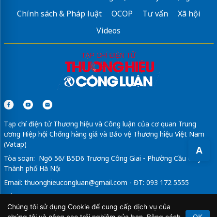
Chính sách & Pháp luật
OCOP
Tư vấn
Xã hội
Videos
Tạp chí điện tử Thương hiệu và Công luận của cơ quan Trung
ương Hiệp hội Chống hàng giả và Bảo vệ Thương hiệu Việt Nam
(Vatap)
A
Tòa soạn: Ngõ 56/ B5D6 Trương Công Giai - Phường Cầu Giấy -
Thành phố Hà Nội
Email:
thuonghieucongluan@gmail.com
- ĐT: 093 172 5555
Tổng Biên Tập: Vũ Đức Thuận
Chúng tôi sử dụng Cookie để cung cấp dịch vụ của
Giấy phép hoạt động báo chí điện tử số 64/GP-BTTTT do Bộ
chúng tôi và nâng cao trải nghiệm của bạn. Bằng cách
OK