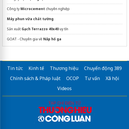
Công ty
Microcement
chuyên nghiệp
Máy phun vữa chát tường
Sản xuất
Gạch Terrazzo 40x40
uy tín
GOAT - Chuyên gia về
Nắp hố ga
Tin tức
Kinh tế
Thương hiệu
Chuyển động 389
Chính sách & Pháp luật
OCOP
Tư vấn
Xã hội
Videos