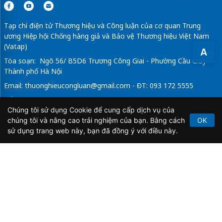
Tạp chí điện tử Thương hiệu và Công luận của cơ quan Trung
ương Hiệp hội Chống hàng giả và Bảo vệ Thương hiệu Việt Nam
(Vatap)
A
Tòa soạn: Ngõ 56/ B5D6 Trương Công Giai - Phường Cầu Giấy -
Thành phố Hà Nội
Email:
thuonghieucongluan@gmail.com
- ĐT: 093 172 5555
Tổng Biên Tập: Vũ Đức Thuận
Chúng tôi sử dụng Cookie để cung cấp dịch vụ của
Giấy phép hoạt động báo chí điện tử số 64/GP-BTTTT do Bộ
chúng tôi và nâng cao trải nghiệm của bạn. Bằng cách
OK
Thông tin và Truyền thông cấp ngày 21/2/2020.
sử dụng trang web này, bạn đã đồng ý với điều này.
Copyright © 2026
TẠP CHÍ THƯƠNG HIỆU & CÔNG
LUẬN
. All Rights Reserved.
Bản quyền thuộc Tạp chí Thương hiệu và Công luận. Cấm
sao chép dưới mọi hình thức nếu không có sự chấp thuận