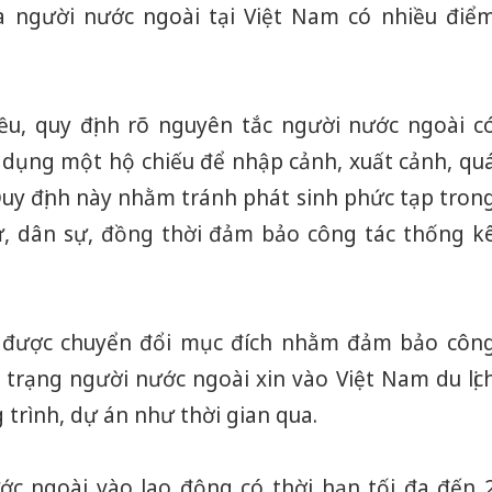
ủa người nước ngoài tại Việt Nam có nhiều điể
công kh
sản phẩ
bảo vệ 
kinh do
ều, quy định rõ nguyên tắc người nước ngoài c
Công an
ử dụng một hộ chiếu để nhập cảnh, xuất cảnh, qu
tìm bị h
án sản 
 Quy định này nhằm tránh phát sinh phức tạp tron
bán yến
ự, dân sự, đồng thời đảm bảo công tác thống k
Thanh H
hại tron
bán bìn
Moyuum
g được chuyển đổi mục đích nhằm đảm bảo côn
h trạng người nước ngoài xin vào Việt Nam du lịc
g trình, dự án như thời gian qua.
ớc ngoài vào lao động có thời hạn tối đa đến 