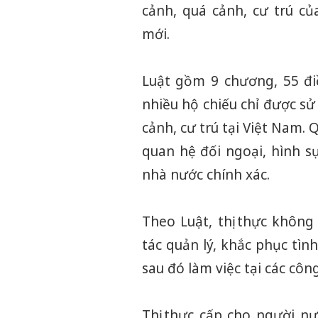
cảnh, quá cảnh, cư trú c
mới.
Luật gồm 9 chương, 55 đi
nhiều hộ chiếu chỉ được s
cảnh, cư trú tại Việt Nam.
quan hệ đối ngoại, hình s
nhà nước chính xác.
Theo Luật, thị thực khôn
tác quản lý, khắc phục tìn
sau đó làm việc tại các côn
Thị thực cấp cho người nư