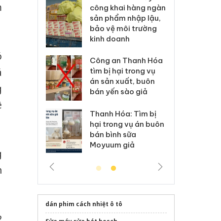
m
ai hàng ngàn
minh, xử lý sản phẩm
cô
m nhập lậu,
Slimaura Care x3 sử
sả
môi trường
dụng giấy phép giả
bả
anh
mạo
ki
ó
 Thanh Hóa
Lào Cai xử lý 83 vụ vi
Cô
á
ại trong vụ
phạm thương mại
tìm
xuất, buôn
trong tháng 7
án
g
 sào giả
bá
ê
Hưng Yên: Xử lý 6 hộ
óa: Tìm bị
Th
kinh doanh bán hàng
g vụ án buôn
hạ
giả mạo nhãn hiệu
h sữa
bá
Adidas, Nike
 giả
Mo
g
h
dán phim cách nhiệt ô tô
2