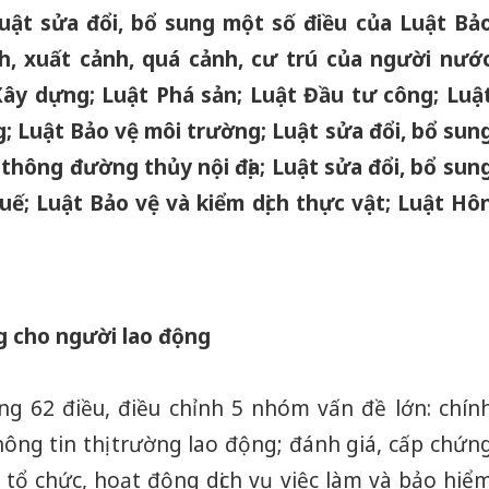
Luật sửa đổi, bổ sung một số điều của Luật Bả
h, xuất cảnh, quá cảnh, cư trú của người nướ
Xây dựng; Luật Phá sản; Luật Đầu tư công; Luậ
; Luật Bảo vệ môi trường; Luật sửa đổi, bổ sun
 thông đường thủy nội địa; Luật sửa đổi, bổ sun
huế; Luật Bảo vệ và kiểm dịch thực vật; Luật Hô
g cho người lao động
g 62 điều, điều chỉnh 5 nhóm vấn đề lớn: chín
thông tin thị trường lao động; đánh giá, cấp chứn
 tổ chức, hoạt động dịch vụ việc làm và bảo hiể