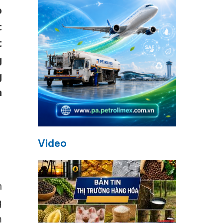
o
c
t
g
g
n
Video
h
g
m