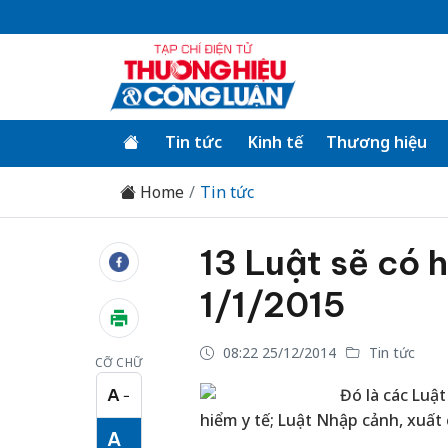
Tin tức
Kinh tế
Thương hiệu
Home
Tin tức
13 Luật sẽ có h
1/1/2015
08:22 25/12/2014
Tin tức
CỠ CHỮ
A
Đó là các Luật
−
Cỡ chữ nhỏ
hiểm y tế; Luật Nhập cảnh, xuất
A