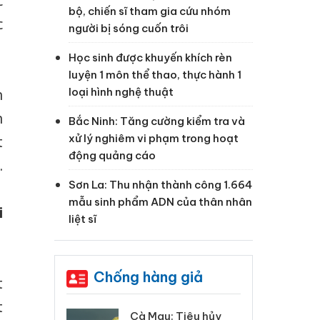
c
bộ, chiến sĩ tham gia cứu nhóm
c
người bị sóng cuốn trôi
Học sinh được khuyến khích rèn
luyện 1 môn thể thao, thực hành 1
loại hình nghệ thuật
n
n
Bắc Ninh: Tăng cường kiểm tra và
xử lý nghiêm vi phạm trong hoạt
t
động quảng cáo
.
Sơn La: Thu nhận thành công 1.664
mẫu sinh phẩm ADN của thân nhân
i
liệt sĩ
Chống hàng giả
t
t
 Tiêu hủy
Khẩn trương xác
Cà