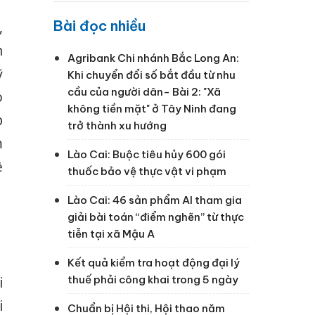
Bài đọc nhiều
,
h
Agribank Chi nhánh Bắc Long An:
ỹ
Khi chuyển đổi số bắt đầu từ nhu
cầu của người dân- Bài 2: "Xã
o
không tiền mặt" ở Tây Ninh đang
p
trở thành xu hướng
m
Lào Cai: Buộc tiêu hủy 600 gói
ề
thuốc bảo vệ thực vật vi phạm
Lào Cai: 46 sản phẩm AI tham gia
giải bài toán “điểm nghẽn” từ thực
tiễn tại xã Mậu A
Kết quả kiểm tra hoạt động đại lý
thuế phải công khai trong 5 ngày
i
i
Chuẩn bị Hội thi, Hội thao năm