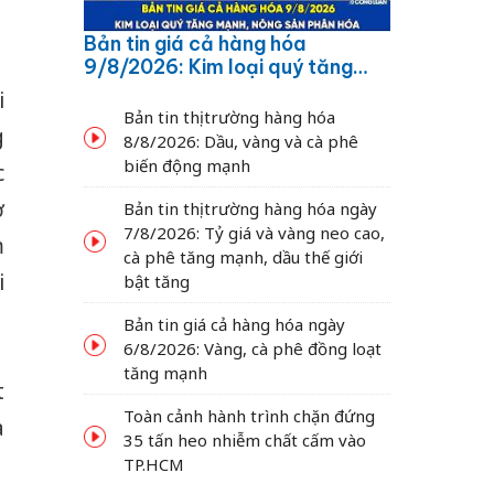
Bản tin giá cả hàng hóa
9/8/2026: Kim loại quý tăng
mạnh, nông sản phân hóa
i
Bản tin thị trường hàng hóa
g
8/8/2026: Dầu, vàng và cà phê
biến động mạnh
c
ơ
Bản tin thị trường hàng hóa ngày
7/8/2026: Tỷ giá và vàng neo cao,
m
cà phê tăng mạnh, dầu thế giới
i
bật tăng
Bản tin giá cả hàng hóa ngày
6/8/2026: Vàng, cà phê đồng loạt
tăng mạnh
t
Toàn cảnh hành trình chặn đứng
à
35 tấn heo nhiễm chất cấm vào
TP.HCM