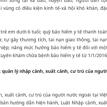
inh sống tại xã đảo, huyện đảo; người dân tộ
i vùng có điều kiện kinh tế-xã hội khó khăn, đặ
 trẻ em dưới 6 tuổi; quỹ bảo hiểm y tế thanh toá
, tự gây thương tích, tai nạn giao thông, tai nạ
hiệp; nâng mức hưởng bảo hiểm y tế đối với mộ
tuyến khám chữa bệnh bảo hiểm y tế từ 1/1/2016
c quản lý nhập cảnh, xuất cảnh, cư trú của ngườ
, xuất cảnh, cư trú của người nước ngoài tại Việ
bản hướng dẫn hiện hành, Luật Nhập cảnh, xuấ
Cà Mau: