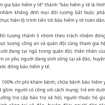
 gia bảo hiểm y tế” thành “bảo hiểm y tế là hìn
 nhằm khẳng định mọi đối tượng bắt buộc phả
hực hiện lộ trình tiến tới bảo hiểm y tế toàn dân
 đối tượng thành 5 nhóm theo trách nhiệm đón
 lực lượng công an và quân đội cùng tham gia h
ười đang tại ngũ trong quân đội; thân nhân củ
ên cơ yếu; người đang sinh sống tại xã đảo, huyệ
ớc đóng bảo hiểm y tế.
 100% chi phí khám bệnh, chữa bệnh bảo hiểm 
ật gồm: người có công với cách mạng; trẻ em dướ
hưởng trợ cấp bảo trợ xã hội; người thuộc hộ gi