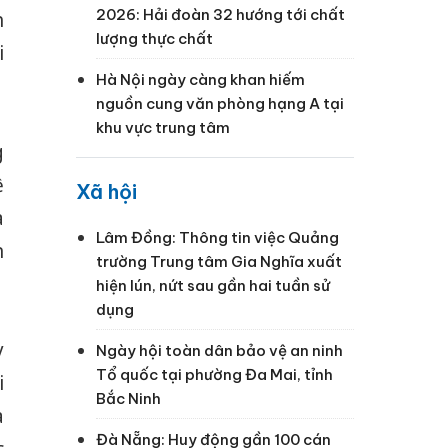
2026: Hải đoàn 32 hướng tới chất
h
lượng thực chất
i
Hà Nội ngày càng khan hiếm
.
nguồn cung văn phòng hạng A tại
khu vực trung tâm
g
ệ
Xã hội
a
Lâm Đồng: Thông tin việc Quảng
n
trường Trung tâm Gia Nghĩa xuất
hiện lún, nứt sau gần hai tuần sử
dụng
y
Ngày hội toàn dân bảo vệ an ninh
Tổ quốc tại phường Đa Mai, tỉnh
i
Bắc Ninh
a
Đà Nẵng: Huy động gần 100 cán