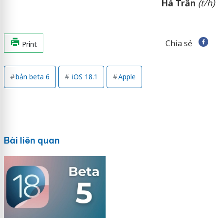
Hà Trần
(t/h)
Chia sẻ
Print
bản beta 6
iOS 18.1
Apple
Bài liên quan