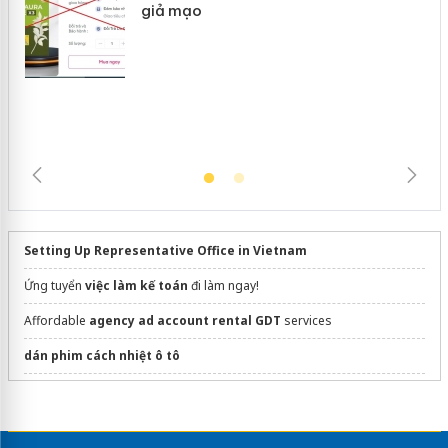
Khẩn trương xác minh, xử lý sản phẩm
Slimaura Care x3 sử dụng giấy phép
giả mạo
Setting Up Representative Office in Vietnam
Ứng tuyển
việc làm kế toán
đi làm ngay!
Affordable
agency ad account rental GDT
services
dán phim cách nhiệt ô tô
Sửa máy rửa bát bosch