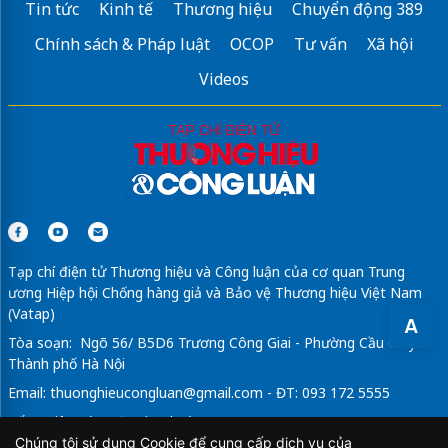
Tin tức
Kinh tế
Thương hiệu
Chuyển động 389
Chính sách & Pháp luật
OCOP
Tư vấn
Xã hội
Videos
Tạp chí điện tử Thương hiệu và Công luận của cơ quan Trung
ương Hiệp hội Chống hàng giả và Bảo vệ Thương hiệu Việt Nam
(Vatap)
A
Tòa soạn: Ngõ 56/ B5D6 Trương Công Giai - Phường Cầu Giấy -
Thành phố Hà Nội
Email:
thuonghieucongluan@gmail.com
- ĐT: 093 172 5555
Tổng Biên Tập: Vũ Đức Thuận
Chúng tôi sử dụng Cookie để cung cấp dịch vụ của