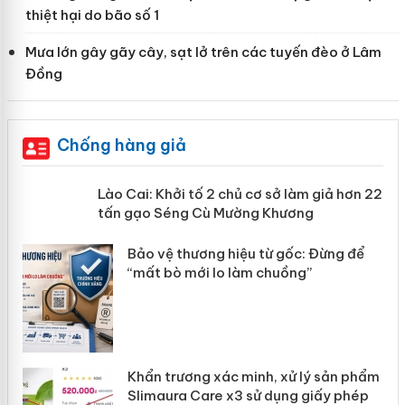
thiệt hại do bão số 1
Mưa lớn gây gãy cây, sạt lở trên các tuyến đèo ở Lâm
Đồng
Chống hàng giả
mại
Lào Cai: Khởi tố 2 chủ cơ sở làm giả
hơn 22 tấn gạo Séng Cù Mường
Khương
àng
ản
Bảo vệ thương hiệu từ gốc: Đừng để
“mất bò mới lo làm chuồng”