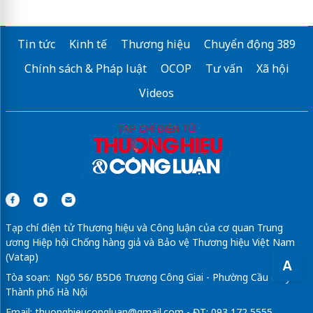
Tin tức
Kinh tế
Thương hiệu
Chuyển động 389
Chính sách & Pháp luật
OCOP
Tư vấn
Xã hội
Videos
Tạp chí điện tử Thương hiệu và Công luận của cơ quan Trung
ương Hiệp hội Chống hàng giả và Bảo vệ Thương hiệu Việt Nam
(Vatap)
A
Tòa soạn: Ngõ 56/ B5D6 Trương Công Giai - Phường Cầu Giấy -
Thành phố Hà Nội
Email:
thuonghieucongluan@gmail.com
- ĐT: 093 172 5555