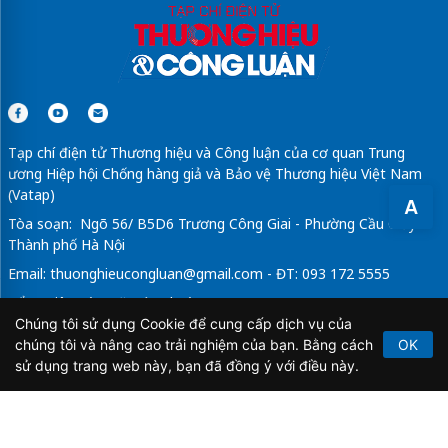
Tạp chí điện tử Thương hiệu và Công luận của cơ quan Trung
ương Hiệp hội Chống hàng giả và Bảo vệ Thương hiệu Việt Nam
(Vatap)
A
Tòa soạn: Ngõ 56/ B5D6 Trương Công Giai - Phường Cầu Giấy -
Thành phố Hà Nội
Email:
thuonghieucongluan@gmail.com
- ĐT: 093 172 5555
Tổng Biên Tập: Vũ Đức Thuận
Chúng tôi sử dụng Cookie để cung cấp dịch vụ của
Giấy phép hoạt động báo chí điện tử số 64/GP-BTTTT do Bộ
chúng tôi và nâng cao trải nghiệm của bạn. Bằng cách
OK
Thông tin và Truyền thông cấp ngày 21/2/2020.
sử dụng trang web này, bạn đã đồng ý với điều này.