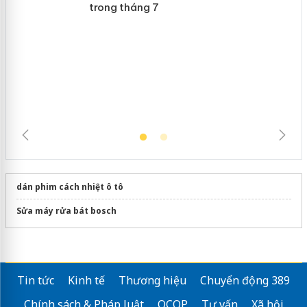
Lào Cai xử lý 83 vụ vi phạm thương
mại trong tháng 7
dán phim cách nhiệt ô tô
Sửa máy rửa bát bosch
Tin tức
Kinh tế
Thương hiệu
Chuyển động 389
Chính sách & Pháp luật
OCOP
Tư vấn
Xã hội