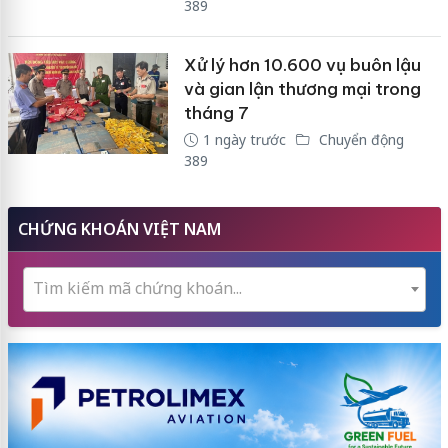
389
Xử lý hơn 10.600 vụ buôn lậu
và gian lận thương mại trong
tháng 7
1 ngày trước
Chuyển động
389
CHỨNG KHOÁN VIỆT NAM
Tìm kiếm mã chứng khoán...