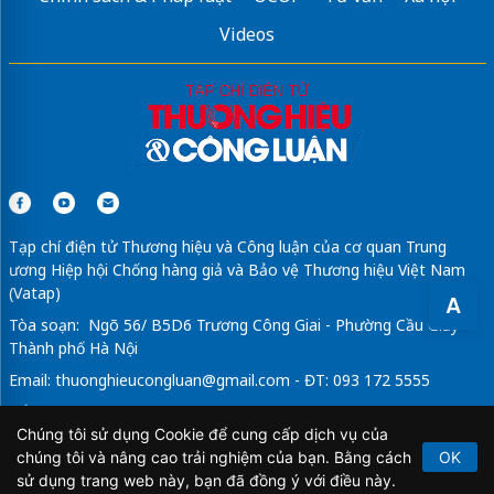
Videos
Tạp chí điện tử Thương hiệu và Công luận của cơ quan Trung
ương Hiệp hội Chống hàng giả và Bảo vệ Thương hiệu Việt Nam
(Vatap)
A
Tòa soạn: Ngõ 56/ B5D6 Trương Công Giai - Phường Cầu Giấy -
Thành phố Hà Nội
Email:
thuonghieucongluan@gmail.com
- ĐT: 093 172 5555
Tổng Biên Tập: Vũ Đức Thuận
Chúng tôi sử dụng Cookie để cung cấp dịch vụ của
Giấy phép hoạt động báo chí điện tử số 64/GP-BTTTT do Bộ
chúng tôi và nâng cao trải nghiệm của bạn. Bằng cách
OK
Thông tin và Truyền thông cấp ngày 21/2/2020.
sử dụng trang web này, bạn đã đồng ý với điều này.