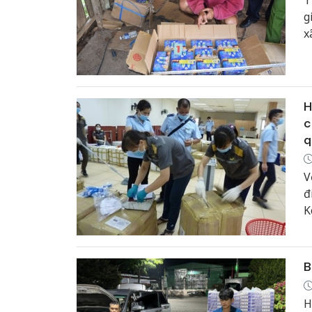
T
g
x
t
H
c
q
V
đ
K
c
t
t
B
0
H