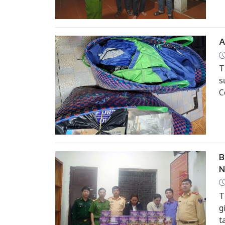
A
T
s
C
b
B
N
T
g
t