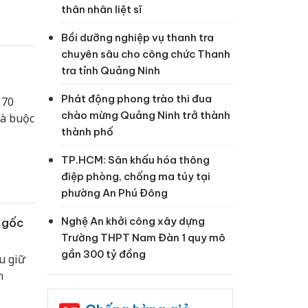
thân nhân liệt sĩ
Bồi dưỡng nghiệp vụ thanh tra
chuyên sâu cho công chức Thanh
tra tỉnh Quảng Ninh
Phát động phong trào thi đua
 70
chào mừng Quảng Ninh trở thành
và buộc
thành phố
TP.HCM: Sân khấu hóa thông
điệp phòng, chống ma túy tại
phường An Phú Đông
Nghệ An khởi công xây dựng
n gốc
Trường THPT Nam Đàn 1 quy mô
gần 300 tỷ đồng
u giữ
h