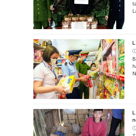
t
L
L
B
h
N
L
n