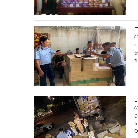
T
C
t
t
L
C
l
Q