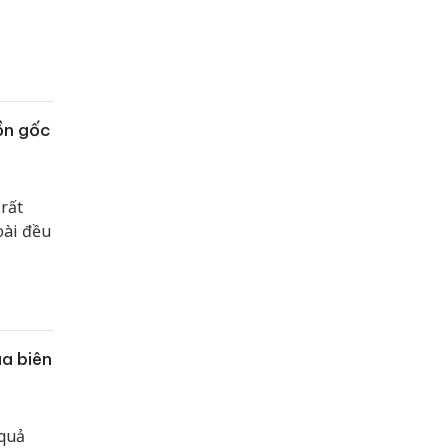
uồn gốc
rất
oài đều
a biên
 quả