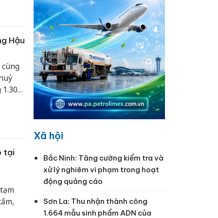
ng Hậu
n cùng
thuỷ
 1.300
Xã hội
 tại
Bắc Ninh: Tăng cường kiểm tra và
xử lý nghiêm vi phạm trong hoạt
động quảng cáo
 tạm
cấm,
Sơn La: Thu nhận thành công
1.664 mẫu sinh phẩm ADN của