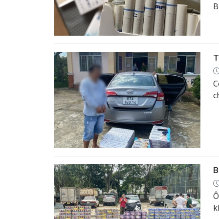
B
T
C
c
B
Ô
k