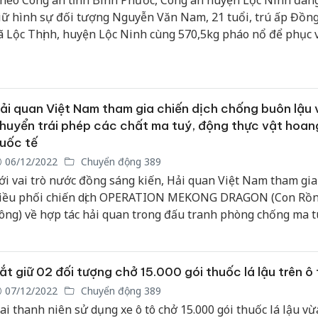
heo Công an tỉnh Bình Phước, Công an huyện Lộc Ninh đan
iữ hình sự đối tượng Nguyễn Văn Nam, 21 tuổi, trú ấp Đồn
ã Lộc Thịnh, huyện Lộc Ninh cùng 570,5kg pháo nổ để phục 
ác điều tra.
ải quan Việt Nam tham gia chiến dịch chống buôn lậu 
huyển trái phép các chất ma tuý, động thực vật hoan
uốc tế
06/12/2022
Chuyển động 389
ới vai trò nước đồng sáng kiến, Hải quan Việt Nam tham gi
iều phối chiến dịch OPERATION MEKONG DRAGON (Con Rồ
ông) về hợp tác hải quan trong đấu tranh phòng chống ma t
huyển động thực vật hoang dã CITES, tội phạm xuyên quốc g
rong phạm vi khu vực Châu Á – Thái Bình Dương được thực 
háng 09/2018 và đến nay đã thực hiện thành công 04 chiến dị
ắt giữ 02 đối tượng chở 15.000 gói thuốc lá lậu trên ô 
1 giai đoạn mở rộng.
07/12/2022
Chuyển động 389
ai thanh niên sử dụng xe ô tô chở 15.000 gói thuốc lá lậu vừa