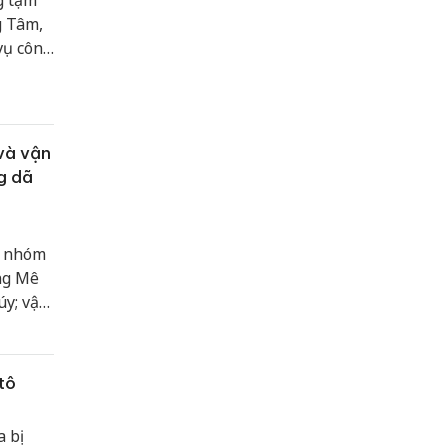
g tạm
g Tâm,
vụ công
và vận
g dã
a nhóm
ng Mê
úy; vận
ia
hiện từ
ch và
tô
 bị