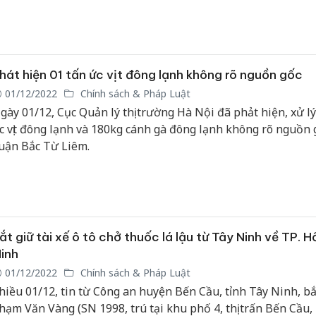
Cà Mau:
công kh
ngàn sả
hát hiện 01 tấn ức vịt đông lạnh không rõ nguồn gốc
nhập lậu
01/12/2022
Chính sách & Pháp Luật
môi trườ
gày 01/12, Cục Quản lý thị trường Hà Nội đã phảt hiện, xử lý
doanh
c vịt đông lạnh và 180kg cánh gà đông lạnh không rõ nguồn g
uận Bắc Từ Liêm.
Công an
tìm bị hạ
án sản x
bán yến 
Thanh Hó
ắt giữ tài xế ô tô chở thuốc lá lậu từ Tây Ninh về TP. H
hại tron
buôn bán
inh
Moyuum 
01/12/2022
Chính sách & Pháp Luật
hiều 01/12, tin từ Công an huyện Bến Cầu, tỉnh Tây Ninh, bắ
hạm Văn Vàng (SN 1998, trú tại khu phố 4, thị trấn Bến Cầu,