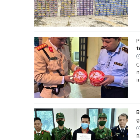
P
t
C
n
i
B
g
B