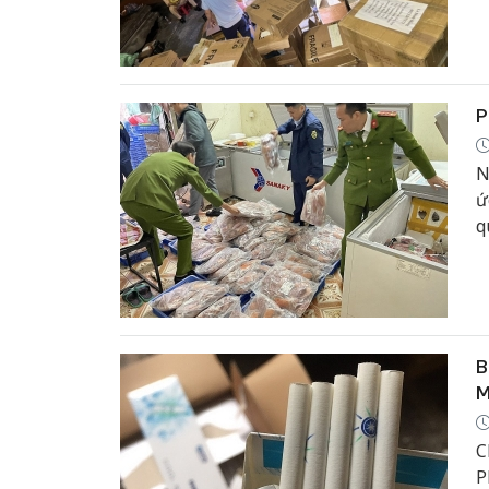
P
N
ứ
q
B
M
C
P