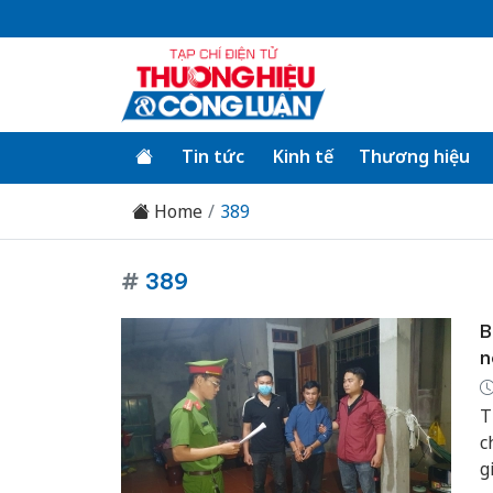
Tin tức
Kinh tế
Thương hiệu
Home
389
#
389
B
n
T
c
g