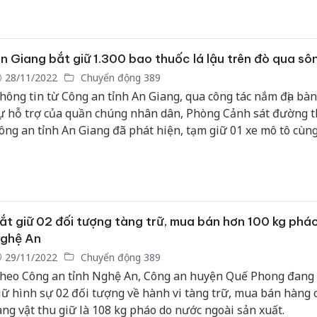
n Giang bắt giữ 1.300 bao thuốc lá lậu trên đò qua sô
28/11/2022
Chuyển động 389
hông tin từ Công an tỉnh An Giang, qua công tác nắm địa bà
ự hỗ trợ của quần chúng nhân dân, Phòng Cảnh sát đường 
ông an tỉnh An Giang đã phát hiện, tạm giữ 01 xe mô tô cùng
ao thuốc lá ngoại đang trên đò qua sông Hậu.
ắt giữ 02 đối tượng tàng trữ, mua bán hơn 100 kg pháo
ghệ An
29/11/2022
Chuyển động 389
heo Công an tỉnh Nghệ An, Công an huyện Quế Phong đang
iữ hình sự 02 đối tượng về hành vi tàng trữ, mua bán hàng 
ang vật thu giữ là 108 kg pháo do nước ngoài sản xuất.