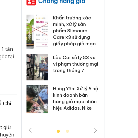
Chống hàng giả
 Tiêu hủy
Khẩn trương xác
Cà M
ai hàng
minh, xử lý sản
công
n phẩm
phẩm Slimaura
ngàn
, bảo vệ
Care x3 sử dụng
nhập 
ng kinh
giấy phép giả mạo
môi t
 1 tấn
doan
ốc tại
Lào Cai xử lý 83 vụ
 Thanh Hóa
vi phạm thương mại
Công
i trong vụ
trong tháng 7
tìm b
uất, buôn
án sả
sào giả
bán y
Hưng Yên: Xử lý 6 hộ
kinh doanh bán
a: Tìm bị
Than
hàng giả mạo nhãn
ồ Chí
g vụ án
hại t
hiệu Adidas, Nike
 bình sữa
buôn
giả
Moyu
t giữ
 huyện