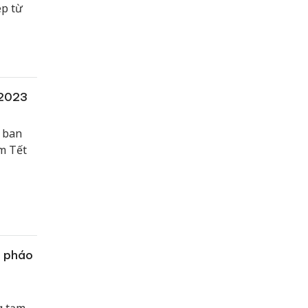
ép từ
 2023
 ban
m Tết
g pháo