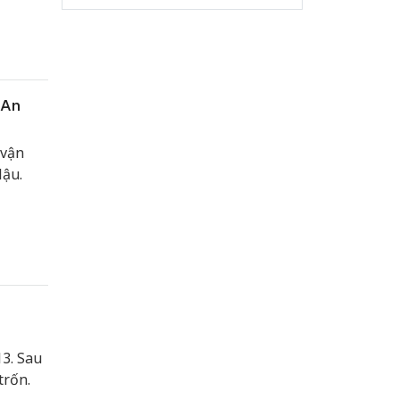
 An
 vận
lậu.
13. Sau
trốn.