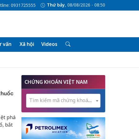
Thứ bảy
, 08/08/2026 - 08:50
tline: 0931725555
 vấn
Xã hội
Videos
CHỨNG KHOÁN VIỆT NAM
 thuốc
Tìm kiếm mã chứng khoán...
iệt phá
ổ, bắt