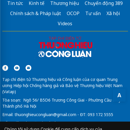
Tin tức
Kinh tế
Thương hiệu
Chuyển động 389
Chính sách & Pháp luật
OCOP
Tư vấn
Xã hội
Videos
Tạp chí điện tử Thương hiệu và Công luận của cơ quan Trung
ương Hiệp hội Chống hàng giả và Bảo vệ Thương hiệu Việt Nam
(Vatap)
A
Tòa soạn: Ngõ 56/ B5D6 Trương Công Giai - Phường Cầu Giấy -
Thành phố Hà Nội
Email:
thuonghieucongluan@gmail.com
- ĐT: 093 172 5555
Tổng Biên Tập: Vũ Đức Thuận
Chúng tôi sử dụng Cookie để cung cấp dịch vụ của