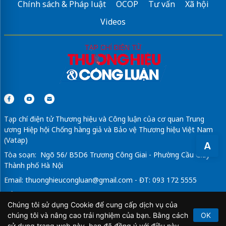
Chính sách & Pháp luật
OCOP
Tư vấn
Xã hội
Videos
Tạp chí điện tử Thương hiệu và Công luận của cơ quan Trung
ương Hiệp hội Chống hàng giả và Bảo vệ Thương hiệu Việt Nam
(Vatap)
A
Tòa soạn: Ngõ 56/ B5D6 Trương Công Giai - Phường Cầu Giấy -
Thành phố Hà Nội
Email:
thuonghieucongluan@gmail.com
- ĐT: 093 172 5555
Tổng Biên Tập: Vũ Đức Thuận
Chúng tôi sử dụng Cookie để cung cấp dịch vụ của
Giấy phép hoạt động báo chí điện tử số 64/GP-BTTTT do Bộ
chúng tôi và nâng cao trải nghiệm của bạn. Bằng cách
OK
Thông tin và Truyền thông cấp ngày 21/2/2020.
sử dụng trang web này, bạn đã đồng ý với điều này.