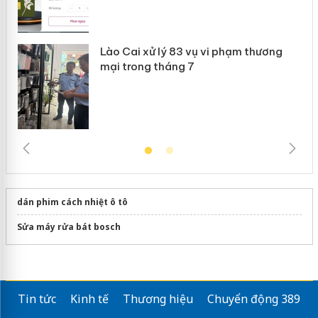
Lào Cai xử lý 83 vụ vi phạm thương
mại trong tháng 7
dán phim cách nhiệt ô tô
Sửa máy rửa bát bosch
Tin tức
Kinh tế
Thương hiệu
Chuyển động 389