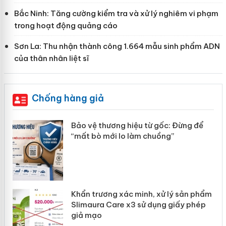
Bắc Ninh: Tăng cường kiểm tra và xử lý nghiêm vi phạm
trong hoạt động quảng cáo
Sơn La: Thu nhận thành công 1.664 mẫu sinh phẩm ADN
của thân nhân liệt sĩ
Chống hàng giả
àng
Bảo vệ thương hiệu từ gốc: Đừng để
“mất bò mới lo làm chuồng”
ản
Khẩn trương xác minh, xử lý sản phẩm
 án
Slimaura Care x3 sử dụng giấy phép
giả mạo