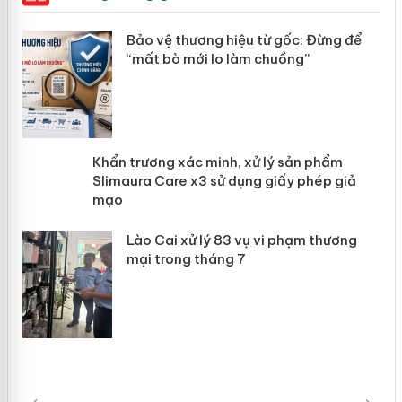
àng
Bảo vệ thương hiệu từ gốc: Đừng để
“mất bò mới lo làm chuồng”
ản
Khẩn trương xác minh, xử lý sản phẩm
 án
Slimaura Care x3 sử dụng giấy phép
giả mạo
Lào Cai xử lý 83 vụ vi phạm thương
mại trong tháng 7