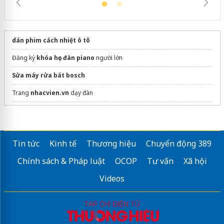
dán phim cách nhiệt ô tô
Đăng ký
khóa học đàn piano
người lớn
Sửa máy rửa bát bosch
Trang
nhacvien.vn
dạy đàn
Trang
dayhocdan.com
dạy đàn
Tin tức
Kinh tế
Thương hiệu
Chuyển động 389
Chính sách & Pháp luật
OCOP
Tư vấn
Xã hội
Videos