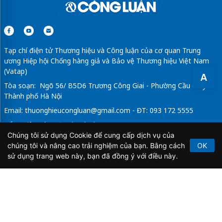
Tạp chí điện tử Thương hiệu và Công luận của cơ quan Trung
ương Hiệp hội Chống hàng giả và Bảo vệ Thương hiệu Việt Nam
(Vatap)
A
Tòa soạn: Ngõ 56/ B5D6 Trương Công Giai - Phường Cầu Giấy -
Thành phố Hà Nội
Email:
thuonghieucongluan@gmail.com
- ĐT: 093 172 5555
Tổng Biên Tập: Vũ Đức Thuận
Chúng tôi sử dụng Cookie để cung cấp dịch vụ của
Giấy phép hoạt động báo chí điện tử số 64/GP-BTTTT do Bộ
chúng tôi và nâng cao trải nghiệm của bạn. Bằng cách
OK
Thông tin và Truyền thông cấp ngày 21/2/2020.
sử dụng trang web này, bạn đã đồng ý với điều này.
Copyright © 2026
TẠP CHÍ THƯƠNG HIỆU & CÔNG
LUẬN
. All Rights Reserved.