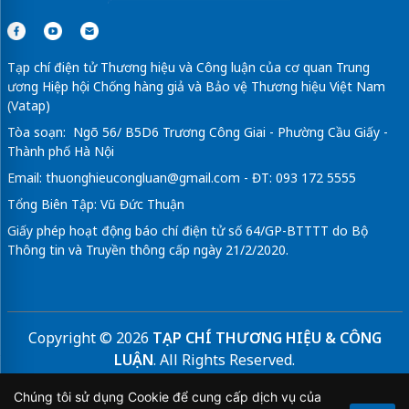
Tạp chí điện tử Thương hiệu và Công luận của cơ quan Trung
ương Hiệp hội Chống hàng giả và Bảo vệ Thương hiệu Việt Nam
(Vatap)
Tòa soạn: Ngõ 56/ B5D6 Trương Công Giai - Phường Cầu Giấy -
Thành phố Hà Nội
Email:
thuonghieucongluan@gmail.com
- ĐT: 093 172 5555
Tổng Biên Tập: Vũ Đức Thuận
Giấy phép hoạt động báo chí điện tử số 64/GP-BTTTT do Bộ
Thông tin và Truyền thông cấp ngày 21/2/2020.
Copyright © 2026
TẠP CHÍ THƯƠNG HIỆU & CÔNG
LUẬN
. All Rights Reserved.
Bản quyền thuộc Tạp chí Thương hiệu và Công luận. Cấm
Chúng tôi sử dụng Cookie để cung cấp dịch vụ của