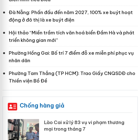
Đà Nẵng: Phấn đấu đến năm 2027, 100% xe buýt hoạt
động ở đô thị là xe buýt điện
Hội thảo “Miền trầm tích văn hoá biển Đầm Hà và phát
triển không gian mới”
Phường Hồng Gai: Bố trí 7 điểm đỗ xe miễn phí phục vụ
nhân dân
Phường Tam Thắng (TP HCM): Trao Giấy CNQSDĐ cho
Thiền viện Bồ Đề
Chống hàng giả
 án
Lào Cai xử lý 83 vụ vi phạm thương
mại trong tháng 7