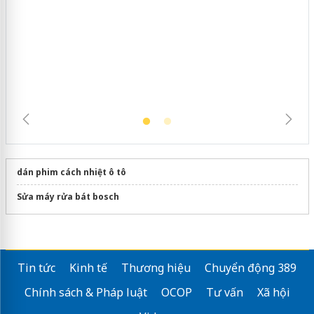
Hưng Yên: Xử lý 6 hộ kinh doanh bán
hàng giả mạo nhãn hiệu Adidas, Nike
dán phim cách nhiệt ô tô
Sửa máy rửa bát bosch
Tin tức
Kinh tế
Thương hiệu
Chuyển động 389
Chính sách & Pháp luật
OCOP
Tư vấn
Xã hội