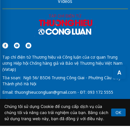
Videos
Tạp chí điện tử Thương hiệu và Công luận của cơ quan Trung
ương Hiệp hội Chống hàng giả và Bảo vệ Thương hiệu Việt Nam
(Vatap)
A
Tòa soạn: Ngõ 56/ B5D6 Trương Công Giai - Phường Cầu Giấy -
Thành phố Hà Nội
Email:
thuonghieucongluan@gmail.com
- ĐT: 093 172 5555
Tổng Biên Tập: Vũ Đức Thuận
Chúng tôi sử dụng Cookie để cung cấp dịch vụ của
Giấy phép hoạt động báo chí điện tử số 64/GP-BTTTT do Bộ
chúng tôi và nâng cao trải nghiệm của bạn. Bằng cách
OK
Thông tin và Truyền thông cấp ngày 21/2/2020.
sử dụng trang web này, bạn đã đồng ý với điều này.