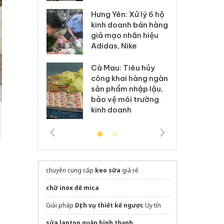
Hưng Yên: Xử lý 6 hộ
óa: Tìm bị
Th
kinh doanh bán hàng
g vụ án buôn
hạ
giả mạo nhãn hiệu
h sữa
bá
Adidas, Nike
 giả
Mo
Cà Mau: Tiêu hủy
g: Đối tượng
An
công khai hàng ngàn
 đường dây
ch
sản phẩm nhập lậu,
 giả tại Phú
bá
bảo vệ môi trường
 đầu thú
Qu
kinh doanh
chuyên cung cấp
keo sữa
giá rẻ
chữ inox đế mica
Giải pháp
Dịch vụ thiết kế ngược
Uy tín
sửa laptop quận bình thạnh