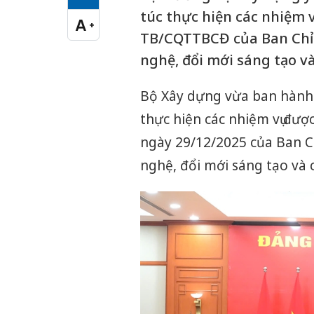
Cỡ chữ vừa
túc thực hiện các nhiệm v
A
+
Cỡ chữ lớn
TB/CQTTBCĐ của Ban Chỉ 
nghệ, đổi mới sáng tạo và
Bộ Xây dựng vừa ban hành 
thực hiện các nhiệm vụ đư
ngày 29/12/2025 của Ban C
nghệ, đổi mới sáng tạo và 