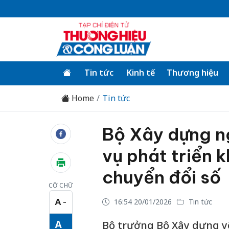
Tin tức
Kinh tế
Thương hiệu
Home
Tin tức
Bộ Xây dựng n
vụ phát triển 
chuyển đổi số
CỠ CHỮ
A
16:54 20/01/2026
Tin tức
−
Cỡ chữ nhỏ
A
Bộ trưởng Bộ Xây dựng yê