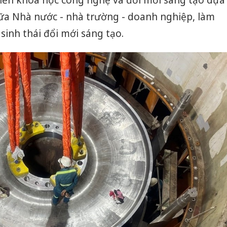
giữa Nhà nước - nhà trường - doanh nghiệp, làm
sinh thái đổi mới sáng tạo.
Công an
tìm bị h
án sản 
bán yến