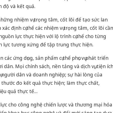
n độ và kết quả.
hững nhiệm vụ trọng tâm, cốt lõi để tạo sức lan
 xác định cụ thể các nhiệm vụ trọng tâm, cốt lõi cầ
nguồn lực thực hiện với lộ trình cụ thể cho từng
 lực tương xứng để tập trung thực hiện.
 các ứng dụng, sản phẩm cụ thể phục vụ phát triển
ời dân. Mọi chính sách, nền tảng và dịch vụ, tiện íc
vụ người dân và doanh nghiệp; sự hài lòng của
thước đo kết quả thực hiện; làm thực chất,
iệu quả thực tế…
lực cho công nghệ chiến lược và thương mại hóa
riển khoa học công nghệ và đổi mới sáng tạo dựa