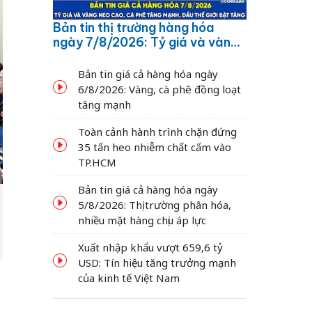
Bản tin thị trường hàng hóa
ngày 7/8/2026: Tỷ giá và vàng
neo cao, cà phê tăng mạnh,
dầu thế giới bật tăng
Bản tin giá cả hàng hóa ngày
6/8/2026: Vàng, cà phê đồng loạt
tăng mạnh
Toàn cảnh hành trình chặn đứng
35 tấn heo nhiễm chất cấm vào
TP.HCM
Bản tin giá cả hàng hóa ngày
5/8/2026: Thị trường phân hóa,
nhiều mặt hàng chịu áp lực
Xuất nhập khẩu vượt 659,6 tỷ
USD: Tín hiệu tăng trưởng mạnh
của kinh tế Việt Nam