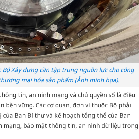
Thanh H
hại tron
bán bìn
Moyuum
An Gian
chủ mưu
bán hàng
Quốc ra
c Bộ Xây dựng cần tập trung nguồn lực cho công
 thương mại hóa sản phẩm (Ảnh minh họa).
hông tin, an ninh mạng và chủ quyền số là điều
ển bền vững. Các cơ quan, đơn vị thuộc Bộ phải
thị của Ban Bí thư và kế hoạch tổng thể của Ban
 mạng, bảo mật thông tin, an ninh dữ liệu trong