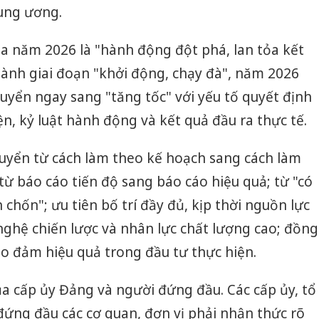
rung ương.
 năm 2026 là "hành động đột phá, lan tỏa kết
ành giai đoạn "khởi động, chạy đà", năm 2026
huyển ngay sang "tăng tốc" với yếu tố quyết định
ện, kỷ luật hành động và kết quả đầu ra thực tế.
huyển từ cách làm theo kế hoạch sang cách làm
từ báo cáo tiến độ sang báo cáo hiệu quả; từ "có
chốn"; ưu tiên bố trí đầy đủ, kịp thời nguồn lực
 nghệ chiến lược và nhân lực chất lượng cao; đồng
ảo đảm hiệu quả trong đầu tư thực hiện.
của cấp ủy Đảng và người đứng đầu. Các cấp ủy, tổ
đứng đầu các cơ quan, đơn vị phải nhận thức rõ