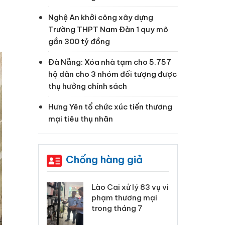
Nghệ An khởi công xây dựng
Trường THPT Nam Đàn 1 quy mô
gần 300 tỷ đồng
Đà Nẵng: Xóa nhà tạm cho 5.757
hộ dân cho 3 nhóm đối tượng được
thụ hưởng chính sách
Hưng Yên tổ chức xúc tiến thương
mại tiêu thụ nhãn
Chống hàng giả
 Thanh Hóa
Lào Cai xử lý 83 vụ vi
Cô
ại trong vụ
phạm thương mại
tìm
xuất, buôn
trong tháng 7
án
 sào giả
bá