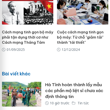
Cách mạng tinh gọn bộ máy
Cuộc cách mạng tinh gọn
phải tận dụng thời cơ như
bộ máy: Từ chỗ "giảm tải"
Cách mạng Tháng Tám
thành "tái thiết"
01/09/2025
12/12/2024
Bài viết khác
Hà Tĩnh hoàn thành lấy mẫu
các phần mộ liệt sĩ chưa xác
định thông tin
10 giờ trước
Tin tức