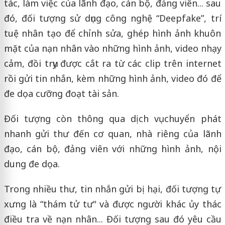
tác, làm việc của lãnh đạo, cán bộ, đảng viên... sau
đó, đối tượng sử dụng công nghệ “Deepfake”, trí
tuệ nhân tạo để chỉnh sửa, ghép hình ảnh khuôn
mặt của nạn nhân vào những hình ảnh, video nhạy
cảm, đồi trụy được cắt ra từ các clip trên internet
rồi gửi tin nhắn, kèm những hình ảnh, video đó để
đe dọa cưỡng đoạt tài sản.
Đối tượng còn thông qua dịch vụ chuyển phát
nhanh gửi thư đến cơ quan, nhà riêng của lãnh
đạo, cán bộ, đảng viên với những hình ảnh, nội
dung đe dọa.
Trong nhiều thư, tin nhắn gửi bị hại, đối tượng tự
xưng là “thám tử tư" và được người khác ủy thác
điều tra về nạn nhân... Đối tượng sau đó yêu cầu