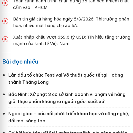
Toàn cảnh hành trình chặn đứng 35 tấn heo nhiễm chất
cấm vào TP.HCM
Bản tin giá cả hàng hóa ngày 5/8/2026: Thị trường phân
hóa, nhiều mặt hàng chịu áp lực
Xuất nhập khẩu vượt 659,6 tỷ USD: Tín hiệu tăng trưởng
mạnh của kinh tế Việt Nam
Bài đọc nhiều
Lần đầu tổ chức Festival Võ thuật quốc tế tại Hoàng
thành Thăng Long
Bắc Ninh: Xử phạt 3 cơ sở kinh doanh vi phạm về hàng
giả, thực phẩm không rõ nguồn gốc, xuất xứ
Ngoại giao - cầu nối phát triển khoa học và công nghệ,
đổi mới sáng tạo
Cơ hội hợp tác với Sri Lanka trong lĩnh vực công nghiệp