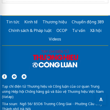
hình nền đỏ
https://ngaphukhang.vn/
Click xem ảnh mới nhất
Anhhayday.com
Tin tức
Kinh tế
Thương hiệu
Chuyển động 389
Khám phá hình ảnh mới cùng
aaphoto.vn
Chính sách & Pháp luật
OCOP
Tư vấn
Xã hội
Sửa máy rửa bát bosch
Videos
hình nền màu xanh dương
Nha Khoa AQUA
Tạp chí điện tử Thương hiệu và Công luận của cơ quan Trung
ương Hiệp hội Chống hàng giả và Bảo vệ Thương hiệu Việt Nam
(Vatap)
A
Tòa soạn: Ngõ 56/ B5D6 Trương Công Giai - Phường Cầu Giấy -
Thành phố Hà Nội