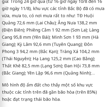
gia: Trong 24 giờ qua (từ 16 giờ ngày 10/8 đến 16
giờ ngày 11/8), khu vực các tỉnh Bắc Bộ đã có mưa
vừa, mưa to, có nơi mưa rất to như: TĐ Huội
Quảng 72,6 mm (Lai Châu); Ẳng Nưa 138,2 mm
(Điện Biên); Phiêng Cằm 1 92 mm (Sơn La); Làng
Cang 95,8 mm (Yên Bái); Minh Sơn 1 93 mm (Hà
Giang); Kỳ Lâm 92,6 mm (Tuyên Quang); Đôn
Phong 3 94,2 mm (Bắc Kạn); Tràng Xá 104,2 mm
(Thái Nguyên); Hạ Lang 125,2 mm (Cao Bằng);
Thất Khê 82,5 mm (Lạng Sơn); Đan Hội 73,8 mm
(Bắc Giang); Yên Lập 96,6 mm (Quảng Ninh);…
Mô hình độ ẩm đất cho thấy một số khu vực
thuộc các tỉnh trên đã gần bão hòa (trên 85%)
hoặc đạt trạng thái bão hòa.