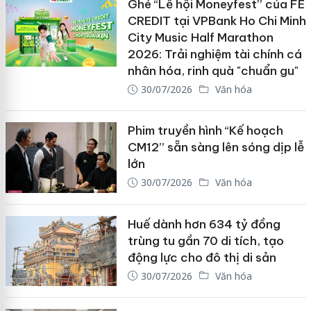
Ghé “Lễ hội Moneyfest” của FE
CREDIT tại VPBank Ho Chi Minh
City Music Half Marathon
2026: Trải nghiệm tài chính cá
nhân hóa, rinh quà "chuẩn gu"
30/07/2026
Văn hóa
Phim truyền hình “Kế hoạch
CM12” sẵn sàng lên sóng dịp lễ
lớn
30/07/2026
Văn hóa
Huế dành hơn 634 tỷ đồng
trùng tu gần 70 di tích, tạo
động lực cho đô thị di sản
30/07/2026
Văn hóa