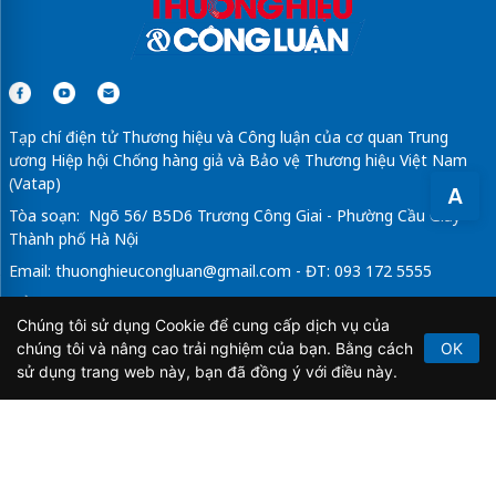
Tạp chí điện tử Thương hiệu và Công luận của cơ quan Trung
ương Hiệp hội Chống hàng giả và Bảo vệ Thương hiệu Việt Nam
(Vatap)
A
Tòa soạn: Ngõ 56/ B5D6 Trương Công Giai - Phường Cầu Giấy -
Thành phố Hà Nội
Email:
thuonghieucongluan@gmail.com
- ĐT: 093 172 5555
Tổng Biên Tập: Vũ Đức Thuận
Chúng tôi sử dụng Cookie để cung cấp dịch vụ của
Giấy phép hoạt động báo chí điện tử số 64/GP-BTTTT do Bộ
chúng tôi và nâng cao trải nghiệm của bạn. Bằng cách
OK
Thông tin và Truyền thông cấp ngày 21/2/2020.
sử dụng trang web này, bạn đã đồng ý với điều này.
Copyright © 2026
TẠP CHÍ THƯƠNG HIỆU & CÔNG
LUẬN
. All Rights Reserved.