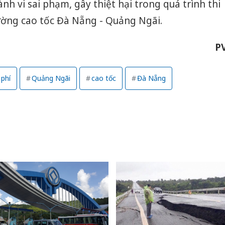
nh vi sai phạm, gây thiệt hại trong quá trình thi
ờng cao tốc Đà Nẵng - Quảng Ngãi.
P
 phí
Quảng Ngãi
cao tốc
Đà Nẵng
Công an
tìm bị h
án sản 
bán yến