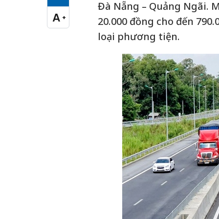
Cỡ chữ vừa
Đà Nẵng – Quảng Ngãi. M
A
+
20.000 đồng cho đến 790.
Cỡ chữ lớn
loại phương tiện.