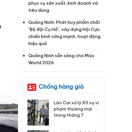
phục vụ sản xuất, kinh doanh và
tiêu dùng
Quảng Ninh: Phát huy phẩm chất
V
"Bộ đội Cụ Hồ", xây dựng Hội Cựu
chiến binh vững mạnh, hoạt động
hiệu quả
Quảng Ninh sẵn sàng cho Miss
World 2026
Chống hàng giả
 Thanh Hóa
Lào Cai xử lý 83 vụ vi
Cô
ại trong vụ
phạm thương mại
tìm
xuất, buôn
trong tháng 7
án
 sào giả
bá