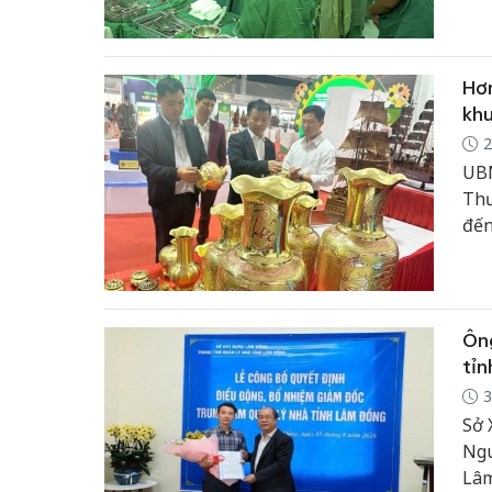
Hơn
khu
2
UBN
Thư
đến
đô 
Ôn
tỉ
3
Sở 
Ngu
Lâm