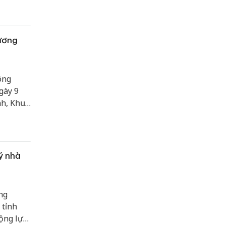
ương
ông
gày 9
nh, Khu
ý nhà
ng
 tỉnh
ộng lực