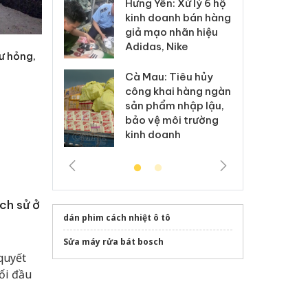
Hưng Yên: Xử lý 6 hộ
óa: Tìm bị
Th
kinh doanh bán hàng
g vụ án buôn
hạ
giả mạo nhãn hiệu
h sữa
bá
Adidas, Nike
 giả
Mo
ư hỏng,
Cà Mau: Tiêu hủy
g: Đối tượng
An
công khai hàng ngàn
 đường dây
ch
sản phẩm nhập lậu,
 giả tại Phú
bá
bảo vệ môi trường
 đầu thú
Qu
kinh doanh
ch sử ở
dán phim cách nhiệt ô tô
Sửa máy rửa bát bosch
quyết
ổi đầu