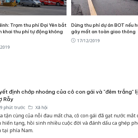
Thanh H
hại tron
bán bìn
Moyuum
inh: Trạm thu phí Đại Yên bắt
Dừng thu phí dự án BOT nếu h
n khai thu phí tự động không
gây mất an toàn giao thông
An Gian
17/12/2019
chủ mưu
/2019
bán hàng
Quốc ra
ết định chớp nhoáng của cô con gái và "đêm trắng" lị
ợ Rẫy
9 phút trước
Xã hội
a tận cùng của nỗi đau mất cha, cô con gái đã gạt nước mắt 
h hiến tạng, hồi sinh nhiều cuộc đời và đánh dấu ca ghép ph
n tại phía Nam.