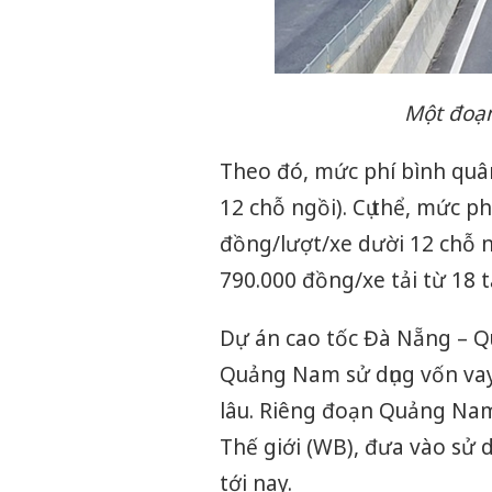
Một đoạn
Theo đó, mức phí bình quâ
12 chỗ ngồi). Cụ thể, mức p
đồng/lượt/xe dười 12 chỗ ng
790.000 đồng/xe tải từ 18 t
Dự án cao tốc Đà Nẵng – 
Quảng Nam sử dụng vốn vay 
lâu. Riêng đoạn Quảng Nam
Thế giới (WB), đưa vào sử 
tới nay.