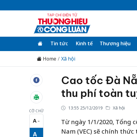
Tin tức
Kinh tế
Thương hiệu
Home
Xã hội
Cao tốc Đà Nẵ
thu phí toàn t
13:55 25/12/2019
Xã hội
CỠ CHỮ
A
Từ ngày 1/1/2020, Tổng c
−
Cỡ chữ nhỏ
Nam (VEC) sẽ chính thức 
A