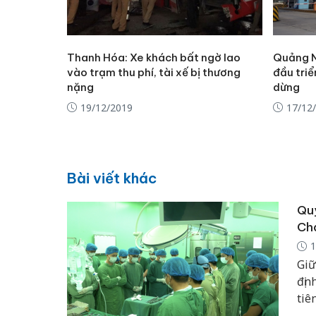
Thanh Hóa: Xe khách bất ngờ lao
Quảng N
vào trạm thu phí, tài xế bị thương
đầu triể
nặng
dừng
19/12/2019
17/12
Bài viết khác
Quy
Ch
1
Giữ
địn
tiê