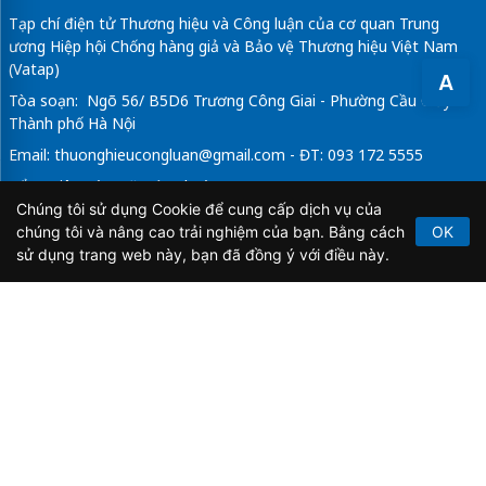
Tạp chí điện tử Thương hiệu và Công luận của cơ quan Trung
ương Hiệp hội Chống hàng giả và Bảo vệ Thương hiệu Việt Nam
(Vatap)
A
Tòa soạn: Ngõ 56/ B5D6 Trương Công Giai - Phường Cầu Giấy -
Thành phố Hà Nội
Email:
thuonghieucongluan@gmail.com
- ĐT: 093 172 5555
Tổng Biên Tập: Vũ Đức Thuận
Chúng tôi sử dụng Cookie để cung cấp dịch vụ của
Giấy phép hoạt động báo chí điện tử số 64/GP-BTTTT do Bộ
chúng tôi và nâng cao trải nghiệm của bạn. Bằng cách
OK
Thông tin và Truyền thông cấp ngày 21/2/2020.
sử dụng trang web này, bạn đã đồng ý với điều này.
Copyright © 2026
TẠP CHÍ THƯƠNG HIỆU & CÔNG
LUẬN
. All Rights Reserved.
Bản quyền thuộc Tạp chí Thương hiệu và Công luận. Cấm
sao chép dưới mọi hình thức nếu không có sự chấp thuận
bằng văn bản.