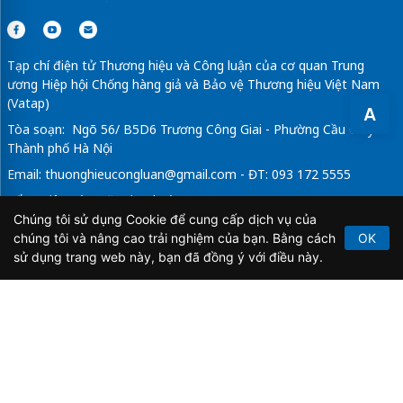
Tạp chí điện tử Thương hiệu và Công luận của cơ quan Trung
ương Hiệp hội Chống hàng giả và Bảo vệ Thương hiệu Việt Nam
(Vatap)
A
Tòa soạn: Ngõ 56/ B5D6 Trương Công Giai - Phường Cầu Giấy -
Thành phố Hà Nội
Email:
thuonghieucongluan@gmail.com
- ĐT: 093 172 5555
Tổng Biên Tập: Vũ Đức Thuận
Chúng tôi sử dụng Cookie để cung cấp dịch vụ của
Giấy phép hoạt động báo chí điện tử số 64/GP-BTTTT do Bộ
chúng tôi và nâng cao trải nghiệm của bạn. Bằng cách
OK
Thông tin và Truyền thông cấp ngày 21/2/2020.
sử dụng trang web này, bạn đã đồng ý với điều này.
Copyright © 2026
TẠP CHÍ THƯƠNG HIỆU & CÔNG
LUẬN
. All Rights Reserved.
Bản quyền thuộc Tạp chí Thương hiệu và Công luận. Cấm