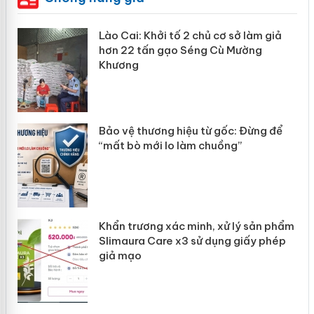
mại
Lào Cai: Khởi tố 2 chủ cơ sở làm giả
hơn 22 tấn gạo Séng Cù Mường
Khương
àng
ản
Bảo vệ thương hiệu từ gốc: Đừng để
“mất bò mới lo làm chuồng”
Khẩn trương xác minh, xử lý sản phẩm
Slimaura Care x3 sử dụng giấy phép
giả mạo