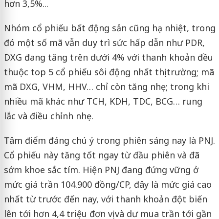
hơn 3,5%...
Nhóm cổ phiếu bất động sản cũng hạ nhiệt, trong
đó một số mã vẫn duy trì sức hấp dẫn như PDR,
DXG đang tăng trên dưới 4% với thanh khoản đều
thuộc top 5 cổ phiếu sôi động nhất thị trường; mã
mã DXG, VHM, HHV… chỉ còn tăng nhẹ; trong khi
nhiều mã khác như TCH, KDH, TDC, BCG… rung
lắc và điều chỉnh nhẹ.
Tâm điểm đáng chú ý trong phiên sáng nay là PNJ.
Cổ phiếu này tăng tốt ngay từ đầu phiên và đã
sớm khoe sắc tím. Hiện PNJ đang đứng vững ở
mức giá trần 104.900 đồng/CP, đây là mức giá cao
nhất từ trước đến nay, với thanh khoản đột biến
lên tới hơn 4,4 triệu đơn vị và dư mua trần tới gần