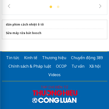
dán phim cách nhiệt ô tô
Sửa máy rửa bát bosch
Tin tức
Kinh tế
Thương hiệu
Chuyển động 389
Chính sách & Pháp luật
OCOP
Tư vấn
Xã hội
Videos