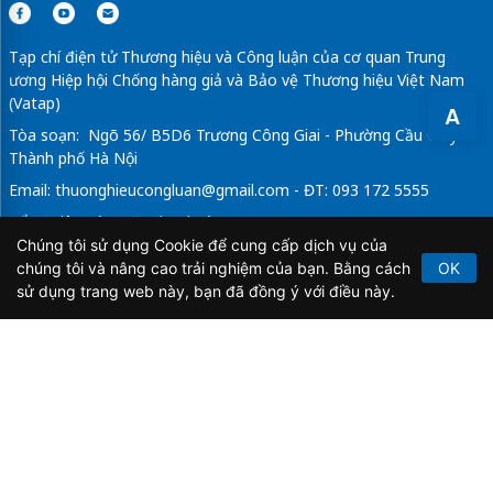
Tạp chí điện tử Thương hiệu và Công luận của cơ quan Trung
ương Hiệp hội Chống hàng giả và Bảo vệ Thương hiệu Việt Nam
(Vatap)
A
Tòa soạn: Ngõ 56/ B5D6 Trương Công Giai - Phường Cầu Giấy -
Thành phố Hà Nội
Email:
thuonghieucongluan@gmail.com
- ĐT: 093 172 5555
Tổng Biên Tập: Vũ Đức Thuận
Chúng tôi sử dụng Cookie để cung cấp dịch vụ của
Giấy phép hoạt động báo chí điện tử số 64/GP-BTTTT do Bộ
chúng tôi và nâng cao trải nghiệm của bạn. Bằng cách
OK
Thông tin và Truyền thông cấp ngày 21/2/2020.
sử dụng trang web này, bạn đã đồng ý với điều này.
Copyright © 2026
TẠP CHÍ THƯƠNG HIỆU & CÔNG
LUẬN
. All Rights Reserved.
Bản quyền thuộc Tạp chí Thương hiệu và Công luận. Cấm
sao chép dưới mọi hình thức nếu không có sự chấp thuận