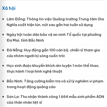
Xã hội
Lâm Đồng: Thông tin việc Quảng trường Trung tâm Gia
Nghĩa xuất hiện lún, nứt sau gần hai tuần sử dụng
Ngày hội toàn dân bảo vệ an ninh Tổ quốc tại phường
Đa Mai, tỉnh Bắc Ninh
Đà Nẵng: Huy động gần 100 cán bộ, chiến sĩ tham gia
cứu nhóm người bị sóng cuốn trôi
Học sinh được khuyến khích rèn luyện 1 môn thể thao,
thực hành 1 loại hình nghệ thuật
Bắc Ninh: Tăng cường kiểm tra và xử lý nghiêm vi phạm
trong hoạt động quảng cáo
Sơn La: Thu nhận thành công 1.664 mẫu sinh phẩm ADN
của thân nhân liệt sĩ