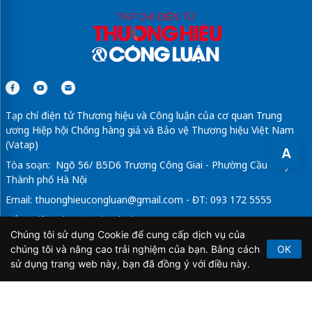
Tạp chí điện tử Thương hiệu và Công luận của cơ quan Trung
ương Hiệp hội Chống hàng giả và Bảo vệ Thương hiệu Việt Nam
(Vatap)
A
Tòa soạn: Ngõ 56/ B5D6 Trương Công Giai - Phường Cầu Giấy -
Thành phố Hà Nội
Email:
thuonghieucongluan@gmail.com
- ĐT: 093 172 5555
Tổng Biên Tập: Vũ Đức Thuận
Chúng tôi sử dụng Cookie để cung cấp dịch vụ của
Giấy phép hoạt động báo chí điện tử số 64/GP-BTTTT do Bộ
chúng tôi và nâng cao trải nghiệm của bạn. Bằng cách
OK
Thông tin và Truyền thông cấp ngày 21/2/2020.
sử dụng trang web này, bạn đã đồng ý với điều này.